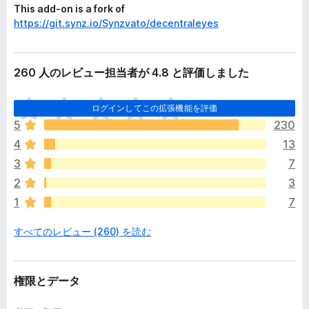
This add-on is a fork of
https://git.synz.io/Synzvato/decentraleyes
260 人のレビュー担当者が 4.8 と評価しました
ま
ログインしてこの拡張機能を評価
だ
5
230
評
4
13
価
さ
3
7
れ
2
3
て
1
7
い
ま
すべてのレビュー (260) を読む
せ
ん
権限とデータ