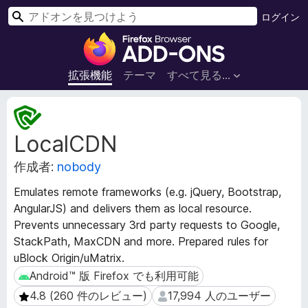
検
ログイン
索
F
i
r
拡張機能
テーマ
すべて見る...
e
f
拡
o
張
LocalCDN
機
x
能
ブ
作成者:
nobody
メ
ラ
タ
ウ
Emulates remote frameworks (e.g. jQuery, Bootstrap,
デ
ザ
AngularJS) and delivers them as local resource.
ー
ー
Prevents unnecessary 3rd party requests to Google,
タ
ア
StackPath, MaxCDN and more. Prepared rules for
ド
uBlock Origin/uMatrix.
オ
Android™ 版 Firefox でも利用可能
Android™ 版 Firefox でも利用可能
ン
4.8 (260 件のレビュー)
17,994 人のユーザー
4.8 (260 件のレビュー)
17,994 人のユーザー