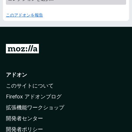
このアドオンを報告
M
o
z
i
アドオン
l
このサイトについて
l
a
Firefox アドオンブログ
の
拡張機能ワークショップ
ホ
開発者センター
ー
ム
開発者ポリシー