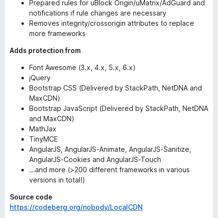
Prepared rules for uBlock Origin/uMatrix/AdGuard and
notifications if rule changes are necessary
Removes integrity/crossorigin attributes to replace
more frameworks
Adds protection from
Font Awesome (3.x, 4.x, 5.x, 6.x)
jQuery
Bootstrap CSS (Delivered by StackPath, NetDNA and
MaxCDN)
Bootstrap JavaScript (Delivered by StackPath, NetDNA
and MaxCDN)
MathJax
TinyMCE
AngularJS, AngularJS-Animate, AngularJS-Sanitize,
AngularJS-Cookies and AngularJS-Touch
...and more (>200 different frameworks in various
versions in total!)
Source code
https://codeberg.org/nobody/LocalCDN