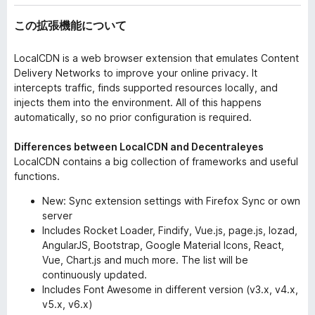
この拡張機能について
LocalCDN is a web browser extension that emulates Content
Delivery Networks to improve your online privacy. It
intercepts traffic, finds supported resources locally, and
injects them into the environment. All of this happens
automatically, so no prior configuration is required.
Differences between LocalCDN and Decentraleyes
LocalCDN contains a big collection of frameworks and useful
functions.
New: Sync extension settings with Firefox Sync or own
server
Includes Rocket Loader, Findify, Vue.js, page.js, lozad,
AngularJS, Bootstrap, Google Material Icons, React,
Vue, Chart.js and much more. The list will be
continuously updated.
Includes Font Awesome in different version (v3.x, v4.x,
v5.x, v6.x)