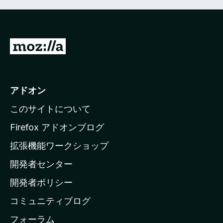
M
o
z
i
アドオン
l
このサイトについて
l
a
Firefox アドオンブログ
の
拡張機能ワークショップ
ホ
開発者センター
ー
ム
開発者ポリシー
ペ
コミュニティブログ
ー
ジ
フォーラム