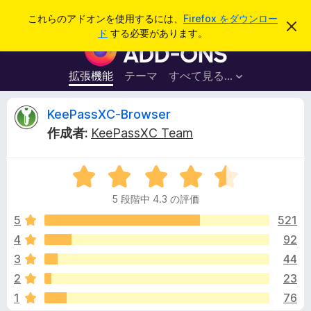
検
ログイン
これらのアドオンを使用するには、
Firefox をダウンロー
こ
索
ド
する必要があります。
の
F
お
i
知
ら
r
拡張機能
テーマ
すべて見る...
せ
e
を
閉
f
K
KeePassXC-Browser
じ
o
る
作成者:
KeePassXC Team
x
e
ブ
5
ラ
e
段
ウ
5 段階中 4.3 の評価
階
ザ
P
中
5
521
ー
4
4
92
ア
a
.
ド
3
44
3
オ
の
s
2
23
評
ン
1
76
価