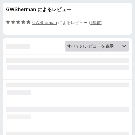
s
GWSherman によるレビュー
X
5
GWSherman
によるレビュー (
1年前
)
C
段
階
中
-
5
の
B
評
価
r
o
w
s
e