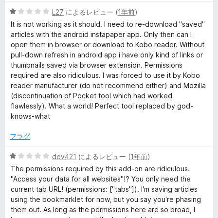
5
L27
によるレビュー (
1年前
)
段
It is not working as it should. I need to re-download "saved"
階
articles with the android instapaper app. Only then can I
中
open them in browser or download to Kobo reader. Without
1
pull-down refresh in android app i have only kind of links or
の
thumbnails saved via browser extension. Permissions
評
required are also ridiculous. I was forced to use it by Kobo
価
reader manufacturer (do not recommend either) and Mozilla
(discontinuation of Pocket tool which had worked
flawlessly). What a world! Perfect tool replaced by god-
knows-what
フラグ
5
dev421
によるレビュー (
1年前
)
段
The permissions required by this add-on are ridiculous.
階
"Access your data for all websites"!? You only need the
中
current tab URL! (permissions: ["tabs"]). I'm saving articles
1
using the bookmarklet for now, but you say you're phasing
の
them out. As long as the permissions here are so broad, I
評