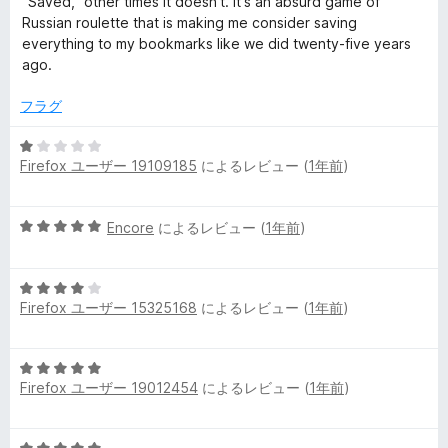
“Saved,” other times it doesn't. It's an absurd game of
Russian roulette that is making me consider saving
everything to my bookmarks like we did twenty-five years
ago.
フラグ
5
Firefox ユーザー 19109185
によるレビュー (
1年前
)
段
階
中
5
Encore
によるレビュー (
1年前
)
1
段
の
階
評
5
中
価
Firefox ユーザー 15325168
によるレビュー (
1年前
)
段
5
階
の
中
評
5
4
価
Firefox ユーザー 19012454
によるレビュー (
1年前
)
段
の
階
評
中
価