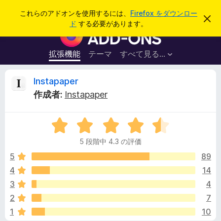
検
ログイン
これらのアドオンを使用するには、
Firefox をダウンロー
こ
索
ド
する必要があります。
の
F
お
i
知
ら
r
拡張機能
テーマ
すべて見る...
せ
e
を
閉
f
I
Instapaper
じ
o
る
作成者:
Instapaper
x
n
ブ
5
ラ
s
段
ウ
5 段階中 4.3 の評価
階
ザ
t
中
5
89
ー
4
4
14
ア
a
.
ド
3
4
3
オ
の
p
2
7
評
ン
1
10
価