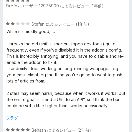
5
5
Firefox ユーザー 12975909
によるレビュー (
1年前
)
段
の
階
評
中
価
5
Stefan
によるレビュー (
1年前
)
5
段
の
While it's mostly good, it:
階
評
中
価
- breaks the ctrl+shift+i shortcut (open dev tools) quite
2
frequently, even if you've disabled it in the addon's config.
の
This is incredibly annoying, and you have to disable and re-
評
enable the addon to fix it.
価
- randomly stops working on long-running webpages, eg
your email client, eg the thing you're going to want to push
lots of articles from.
2 stars may seem harsh, because when it works it works, but
the entire goal is "send a URL to an API", so I think the bar
could be set a little higher than "works occasionally"
フラグ
5
Behsah
によるレビュー (
2年前
)