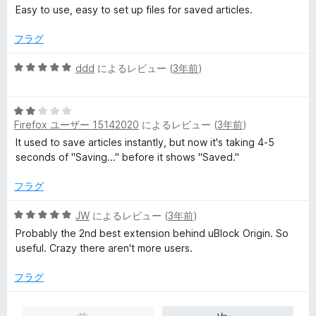
段
Easy to use, easy to set up files for saved articles.
階
中
フラグ
5
の
5
ddd
によるレビュー (
3年前
)
評
段
価
階
5
中
Firefox ユーザー 15142020
によるレビュー (
3年前
)
段
5
階
の
It used to save articles instantly, but now it's taking 4-5
中
評
seconds of "Saving..." before it shows "Saved."
2
価
の
フラグ
評
価
5
JW
によるレビュー (
3年前
)
段
Probably the 2nd best extension behind uBlock Origin. So
階
useful. Crazy there aren't more users.
中
5
フラグ
の
評