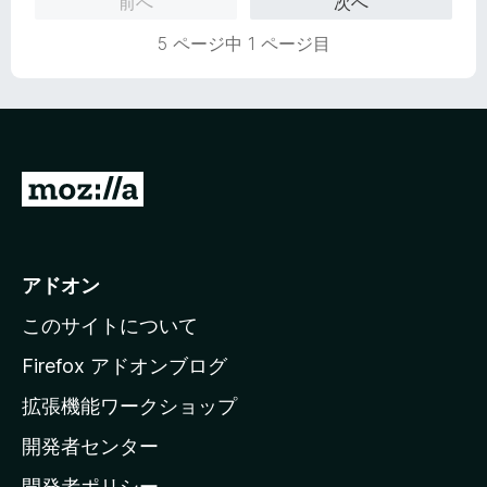
前へ
次へ
価
5 ページ中 1 ページ目
M
o
z
i
アドオン
l
このサイトについて
l
a
Firefox アドオンブログ
の
拡張機能ワークショップ
ホ
開発者センター
ー
ム
開発者ポリシー