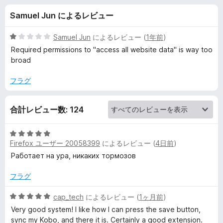
a
Samuel Jun によるレビュー
p
5
Samuel Jun
によるレビュー (
1年前
)
e
段
Required permissions to "access all website data" is way too
階
broad
中
r
1
フラグ
の
の
評
合計レビュー数: 124
価
レ
5
ビ
Firefox ユーザー 20058399
によるレビュー (
4日前
)
段
階
Работает на ура, никаких тормозов
中
ュ
5
フラグ
の
ー
評
5
cap_tech
によるレビュー (
1ヶ月前
)
価
段
Very good system! I like how I can press the save button,
階
sync my Kobo, and there it is. Certainly a good extension.