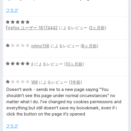
中
5
フラグ
の
評
5
価
Firefox ユーザー 18174442
によるレビュー (
2ヶ月前
)
段
階
中
5
johno158
によるレビュー (
8ヶ月前
)
5
段
の
階
評
5
中
jI
によるレビュー (
10ヶ月前
)
価
段
1
階
の
5
中
Will
によるレビュー (
1年前
)
評
段
5
価
Doesn't work - sends me to a new page saying "You
階
の
shouldn't see this page under normal circumstances" no
中
評
matter what I do. I've changed my cookies permissions and
1
価
everything but still doesn't save my boookmark, even if i
の
click the button on the page it's opened
評
価
フラグ