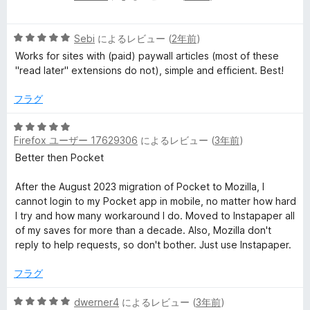
段
階
5
中
Sebi
によるレビュー (
2年前
)
段
5
Works for sites with (paid) paywall articles (most of these
階
の
"read later" extensions do not), simple and efficient. Best!
中
評
5
価
フラグ
の
評
5
価
Firefox ユーザー 17629306
によるレビュー (
3年前
)
段
階
Better then Pocket
中
5
After the August 2023 migration of Pocket to Mozilla, I
の
cannot login to my Pocket app in mobile, no matter how hard
評
I try and how many workaround I do. Moved to Instapaper all
価
of my saves for more than a decade. Also, Mozilla don't
reply to help requests, so don't bother. Just use Instapaper.
フラグ
5
dwerner4
によるレビュー (
3年前
)