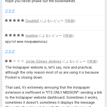
hope you never phase out the bookmarklet.
価
フラグ
5
DoubleS
によるレビュー (
1年前
)
段
階
5
中
muelina
によるレビュー (
1年前
)
段
5
круто! мне понравилось)
階
の
中
評
フラグ
5
価
の
5
Jorge Gómez Jiménez
によるレビュー (
1年前
)
評
段
The Instapaper website is, let's say, nice and practical,
価
階
although the only reason most of us are using it is because
中
Pocket is closing down.
2
の
That said, it's extremely annoying that the Instapaper
評
extension is inefficient in *ITS ONLY MISSION*: sending a link
価
to the Instapaper website dashboard. Sometimes it works,
sometimes it doesn't; sometimes it displays the message