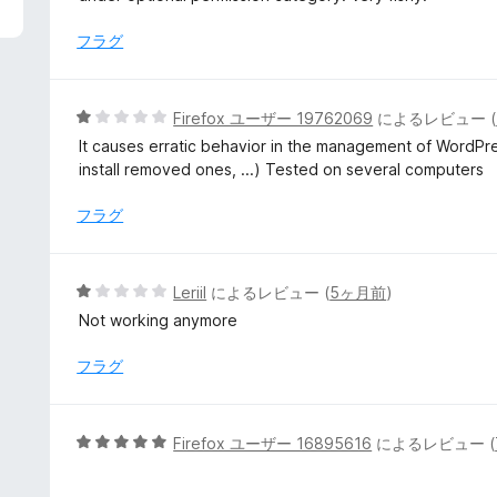
中
1
フラグ
の
評
価
5
Firefox ユーザー 19762069
によるレビュー (
段
It causes erratic behavior in the management of WordPre
階
install removed ones, ...) Tested on several computers
中
1
フラグ
の
評
価
5
Leriil
によるレビュー (
5ヶ月前
)
段
Not working anymore
階
中
フラグ
1
の
評
5
Firefox ユーザー 16895616
によるレビュー (
価
段
階