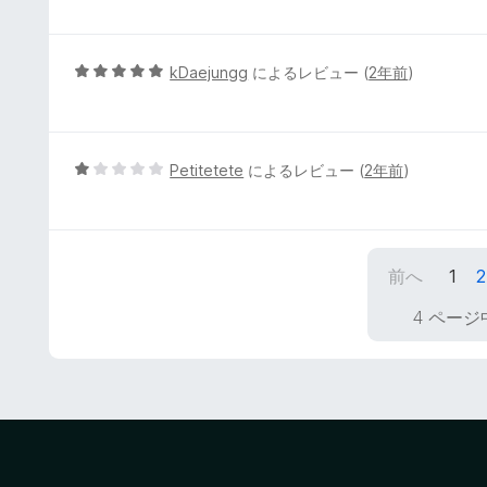
評
階
価
中
5
5
kDaejungg
によるレビュー (
2年前
)
の
段
評
階
価
中
5
5
Petitetete
によるレビュー (
2年前
)
の
段
評
階
価
中
1
前へ
1
2
の
評
4 ページ
価