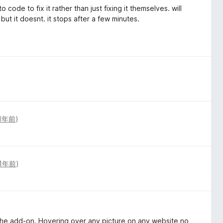
de to fix it rather than just fixing it themselves. will
but it doesnt. it stops after a few minutes.
1年前
)
1年前
)
 the add-on. Hovering over any picture on any website no