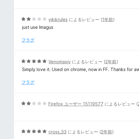
階
中
5
5
yıkıkrules
によるレビュー (
1年前
)
の
段
just use Imagus
評
階
価
中
フラグ
2
の
評
5
Venomaxiv
によるレビュー (
2年前
)
価
段
Simply love it. Used on chrome, now in FF. Thanks for
階
中
フラグ
5
の
評
5
Firefox ユーザー 15119577
によるレビュー (
価
段
階
中
2
5
cross_53
によるレビュー (
2年前
)
の
段