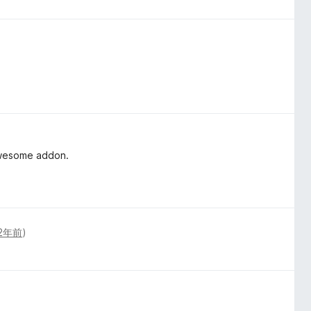
 awesome addon.
2年前
)