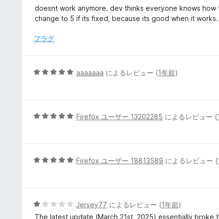
段
doesnt work anymore. dev thinks everyone knows how to co
階
change to 5 if its fixed, because its good when it works. 
中
1
フラグ
の
評
価
5
aaaaaaa
によるレビュー (
1年前
)
段
階
中
5
5
Firefox ユーザー 13202285
によるレビュー (
の
段
評
階
価
中
5
5
Firefox ユーザー 18813589
によるレビュー (
の
段
評
階
価
中
5
5
Jersey77
によるレビュー (
1年前
)
の
段
The latest update (March 21st, 2025) essentially broke