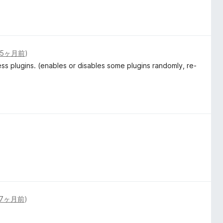
5ヶ月前
)
ss plugins. (enables or disables some plugins randomly, re-
7ヶ月前
)