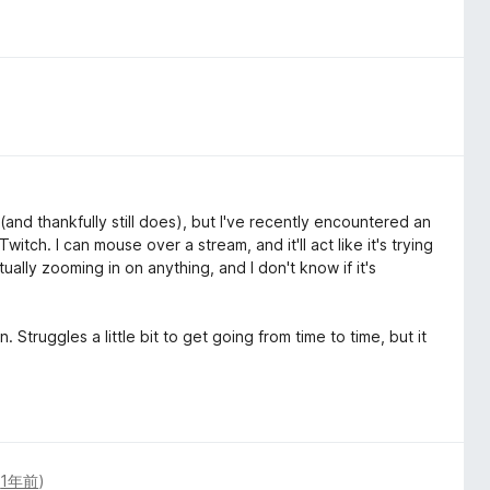
and thankfully still does), but I've recently encountered an
tch. I can mouse over a stream, and it'll act like it's trying
tually zooming in on anything, and I don't know if it's
Struggles a little bit to get going from time to time, but it
(
1年前
)