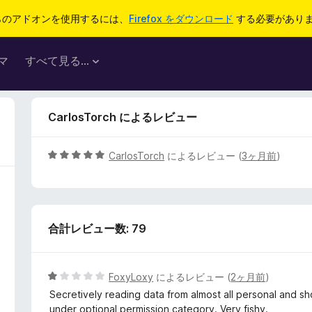
らのアドオンを使用するには、
Firefox をダウンロード
する必要があり
マ
すべて見る...
CarlosTorch によるレビュー
5
CarlosTorch
によるレビュー (
3ヶ月前
)
段
階
中
5
合計レビュー数: 79
の
評
価
5
FoxyLoxy
によるレビュー (
2ヶ月前
)
段
Secretively reading data from almost all personal and sh
階
under optional permission category. Very fishy.