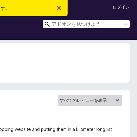
ログイン
ます。
こ
の
お
検
知
検
ら
索
索
せ
を
閉
じ
る
opping website and putting them in a kilometer long list