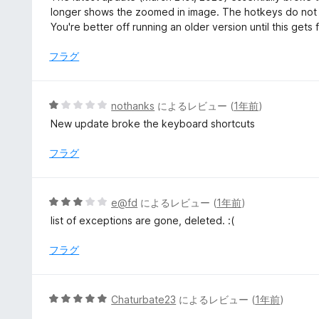
評
階
longer shows the zoomed in image. The hotkeys do not w
価
中
You're better off running an older version until this gets 
1
の
フラグ
評
価
5
nothanks
によるレビュー (
1年前
)
段
New update broke the keyboard shortcuts
階
中
フラグ
1
の
評
5
e@fd
によるレビュー (
1年前
)
価
段
list of exceptions are gone, deleted. :(
階
中
フラグ
3
の
評
5
Chaturbate23
によるレビュー (
1年前
)
価
段