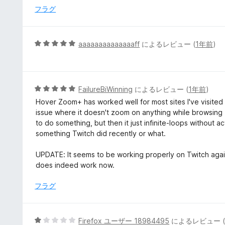
の
フラグ
評
価
5
aaaaaaaaaaaaaaff
によるレビュー (
1年前
)
段
階
中
5
5
FailureBiWinning
によるレビュー (
1年前
)
の
段
Hover Zoom+ has worked well for most sites I've visited (
評
階
issue where it doesn't zoom on anything while browsing Twi
価
中
to do something, but then it just infinite-loops without ac
5
something Twitch did recently or what.
の
評
UPDATE: It seems to be working properly on Twitch again. 
価
does indeed work now.
フラグ
5
Firefox ユーザー 18984495
によるレビュー 