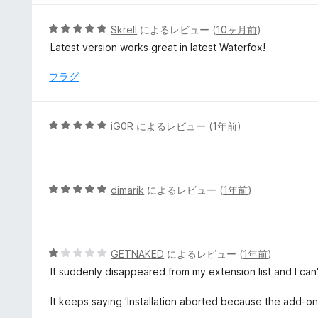
中
5
5
Skrell
によるレビュー (
10ヶ月前
)
の
段
Latest version works great in latest Waterfox!
評
階
価
中
フラグ
5
の
評
5
iG0R
によるレビュー (
1年前
)
価
段
階
中
5
5
dimarik
によるレビュー (
1年前
)
の
段
評
階
価
中
5
5
GETNAKED
によるレビュー (
1年前
)
の
段
It suddenly disappeared from my extension list and I can't 
評
階
価
中
It keeps saying 'Installation aborted because the add-on
1