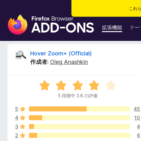
これ
F
i
拡張機能
テー
r
e
f
H
Hover Zoom+ (Official)
o
作成者:
Oleg Anashkin
x
o
ブ
ラ
v
5
ウ
段
ザ
5 段階中 3.8 の評価
e
階
ー
中
ア
5
45
3
r
ド
.
4
10
8
オ
3
4
Z
の
ン
2
6
評