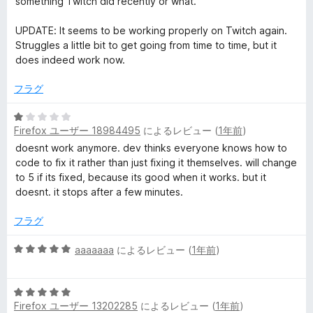
something Twitch did recently or what.
UPDATE: It seems to be working properly on Twitch again.
Struggles a little bit to get going from time to time, but it
does indeed work now.
フラグ
5
Firefox ユーザー 18984495
によるレビュー (
1年前
)
段
階
doesnt work anymore. dev thinks everyone knows how to
中
code to fix it rather than just fixing it themselves. will change
1
to 5 if its fixed, because its good when it works. but it
の
doesnt. it stops after a few minutes.
評
価
フラグ
5
aaaaaaa
によるレビュー (
1年前
)
段
階
5
中
Firefox ユーザー 13202285
によるレビュー (
1年前
)
段
5