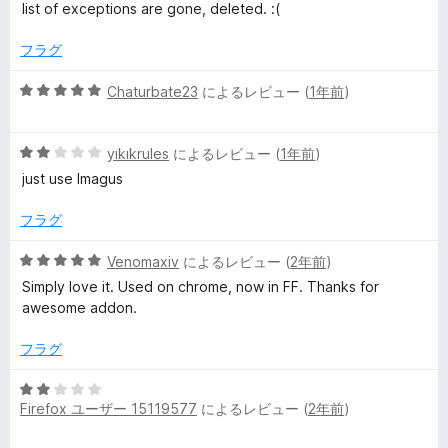
評
段
list of exceptions are gone, deleted. :(
価
階
中
フラグ
3
の
5
Chaturbate23
によるレビュー (
1年前
)
評
段
価
階
5
中
yıkıkrules
によるレビュー (
1年前
)
段
5
just use Imagus
階
の
中
評
フラグ
2
価
の
5
Venomaxiv
によるレビュー (
2年前
)
評
段
Simply love it. Used on chrome, now in FF. Thanks for
価
階
awesome addon.
中
5
フラグ
の
評
5
価
Firefox ユーザー 15119577
によるレビュー (
2年前
)
段
階