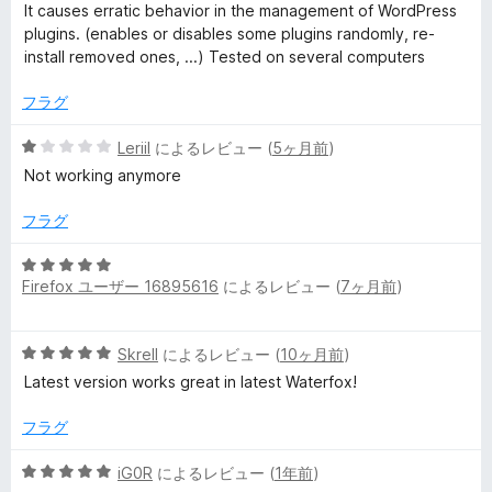
階
の
It causes erratic behavior in the management of WordPress
中
評
i
plugins. (enables or disables some plugins randomly, re-
1
価
install removed ones, ...) Tested on several computers
の
a
評
フラグ
価
l
5
Leriil
によるレビュー (
5ヶ月前
)
段
Not working anymore
)
階
中
フラグ
1
の
の
5
評
Firefox ユーザー 16895616
によるレビュー (
7ヶ月前
)
段
レ
価
階
中
ビ
5
Skrell
によるレビュー (
10ヶ月前
)
5
段
の
Latest version works great in latest Waterfox!
階
ュ
評
中
価
フラグ
5
ー
の
5
iG0R
によるレビュー (
1年前
)
評