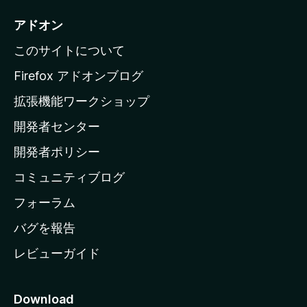
i
アドオン
l
このサイトについて
l
a
Firefox アドオンブログ
の
拡張機能ワークショップ
ホ
開発者センター
ー
ム
開発者ポリシー
ペ
コミュニティブログ
ー
ジ
フォーラム
へ
バグを報告
レビューガイド
Download