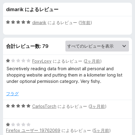
o
dimarik によるレビュー
o
5
dimarik
によるレビュー (
1年前
)
m
段
階
中
+
合計レビュー数: 79
5
の
(
評
5
FoxyLoxy
によるレビュー (
2ヶ月前
)
価
段
Secretively reading data from almost all personal and
O
階
shopping website and putting them in a kilometer long list
中
under optional permission category. Very fishy.
1
f
の
フラグ
評
f
価
5
CarlosTorch
によるレビュー (
3ヶ月前
)
段
i
階
5
中
c
Firefox ユーザー 19762069
によるレビュー (
5ヶ月前
)
段
5