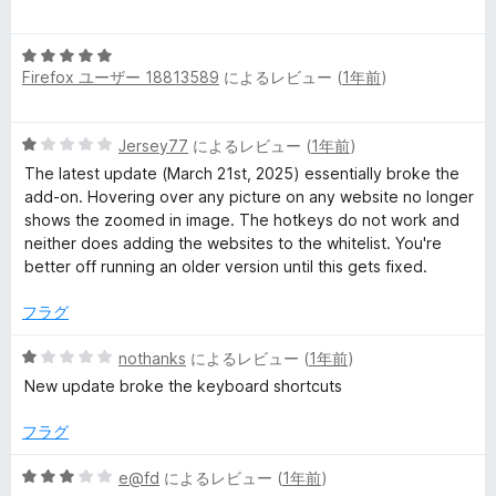
階
の
中
評
5
5
価
Firefox ユーザー 18813589
によるレビュー (
1年前
)
段
の
階
評
中
価
5
Jersey77
によるレビュー (
1年前
)
5
段
の
The latest update (March 21st, 2025) essentially broke the
階
評
add-on. Hovering over any picture on any website no longer
中
価
shows the zoomed in image. The hotkeys do not work and
1
neither does adding the websites to the whitelist. You're
の
better off running an older version until this gets fixed.
評
価
フラグ
5
nothanks
によるレビュー (
1年前
)
段
New update broke the keyboard shortcuts
階
中
フラグ
1
の
5
e@fd
によるレビュー (
1年前
)