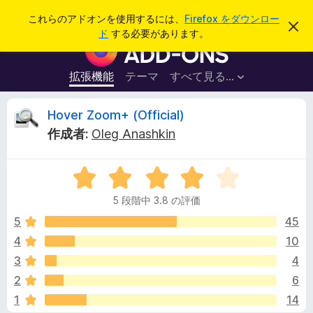
検
ログイン
これらのアドオンを使用するには、
Firefox をダウンロー
こ
索
ド
する必要があります。
の
F
お
i
知
ら
r
拡張機能
テーマ
すべて見る...
せ
e
を
閉
f
H
Hover Zoom+ (Official)
じ
o
る
作成者:
Oleg Anashkin
x
o
ブ
5
ラ
v
段
ウ
5 段階中 3.8 の評価
階
ザ
e
中
5
45
ー
3
4
10
ア
r
.
ド
3
4
8
オ
の
Z
2
6
評
ン
1
14
価