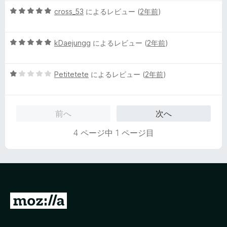
中
5
cross_53
によるレビュー (
2年前
)
2
段
の
階
評
5
中
kDaejungg
によるレビュー (
2年前
)
価
段
5
階
の
5
中
Petitetete
によるレビュー (
2年前
)
評
段
5
価
階
の
中
評
前へ
次へ
1
価
の
4 ページ中 1 ページ目
評
価
M
o
z