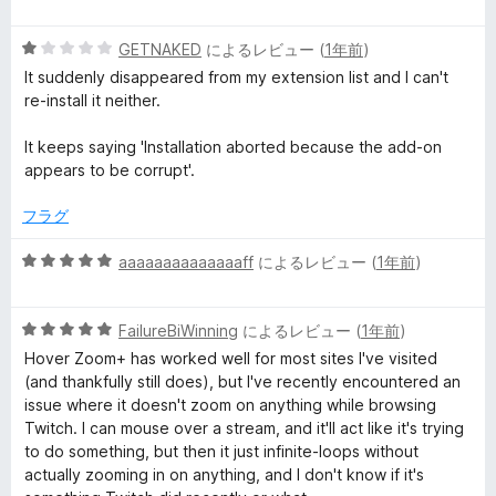
段
価
階
5
中
GETNAKED
によるレビュー (
1年前
)
段
5
It suddenly disappeared from my extension list and I can't
階
の
re-install it neither.
中
評
1
価
It keeps saying 'Installation aborted because the add-on
の
appears to be corrupt'.
評
価
フラグ
5
aaaaaaaaaaaaaaff
によるレビュー (
1年前
)
段
階
5
中
FailureBiWinning
によるレビュー (
1年前
)
段
5
Hover Zoom+ has worked well for most sites I've visited
階
の
(and thankfully still does), but I've recently encountered an
中
評
issue where it doesn't zoom on anything while browsing
5
価
Twitch. I can mouse over a stream, and it'll act like it's trying
の
to do something, but then it just infinite-loops without
評
actually zooming in on anything, and I don't know if it's
価