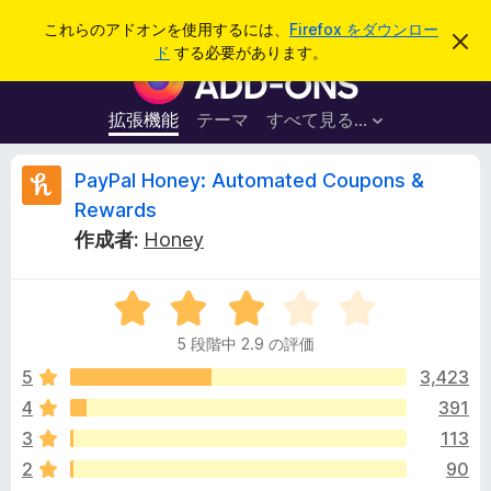
検
ログイン
これらのアドオンを使用するには、
Firefox をダウンロー
こ
索
ド
する必要があります。
の
F
お
i
知
ら
r
拡張機能
テーマ
すべて見る...
せ
e
を
閉
f
P
PayPal Honey: Automated Coupons &
じ
o
る
Rewards
x
a
作成者:
Honey
ブ
ラ
y
ウ
5
段
ザ
P
5 段階中 2.9 の評価
階
ー
中
5
3,423
ア
a
2
ド
4
391
.
オ
l
3
113
9
ン
の
2
90
評