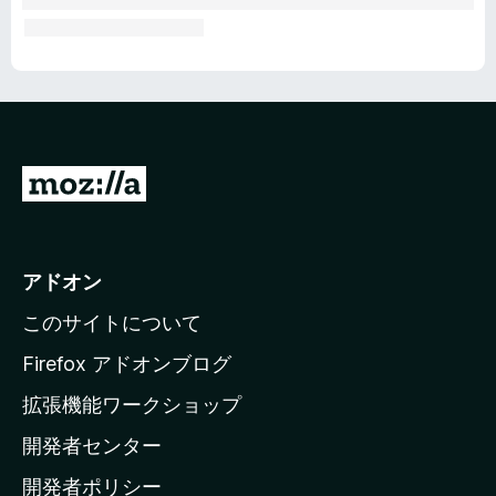
M
o
z
i
アドオン
l
このサイトについて
l
a
Firefox アドオンブログ
の
拡張機能ワークショップ
ホ
開発者センター
ー
ム
開発者ポリシー