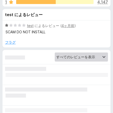
H
1
4,147
価
o
test によるレビュー
n
5
test
によるレビュー (
4ヶ月前
)
段
SCAM DO NOT INSTALL
e
階
中
フラグ
1
y
の
評
:
価
A
u
t
o