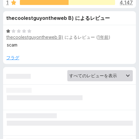
H
1
4,147
価
o
thecoolestguyontheweb B) によるレビュー
n
5
thecoolestguyontheweb B)
によるレビュー (
1年前
)
段
e
階
scam
中
1
フラグ
y
の
評
:
価
A
u
t
o