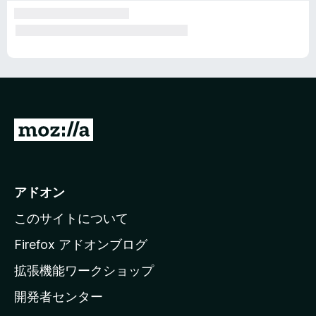
M
o
z
i
アドオン
l
このサイトについて
l
a
Firefox アドオンブログ
の
拡張機能ワークショップ
ホ
開発者センター
ー