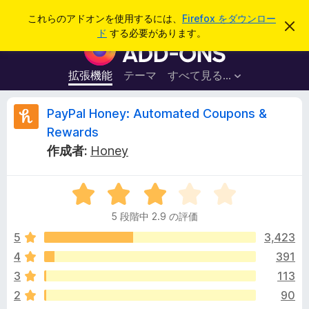
検
ログイン
これらのアドオンを使用するには、
Firefox をダウンロー
こ
索
ド
する必要があります。
の
F
お
i
知
ら
r
拡張機能
テーマ
すべて見る...
せ
e
を
閉
f
P
PayPal Honey: Automated Coupons &
じ
o
る
Rewards
x
a
作成者:
Honey
ブ
ラ
y
ウ
5
段
ザ
P
5 段階中 2.9 の評価
階
ー
中
5
3,423
ア
a
2
ド
4
391
.
オ
l
3
113
9
ン
の
2
90
評