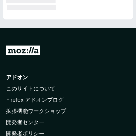
M
o
z
i
アドオン
l
このサイトについて
l
a
Firefox アドオンブログ
の
拡張機能ワークショップ
ホ
開発者センター
ー
ム
開発者ポリシー