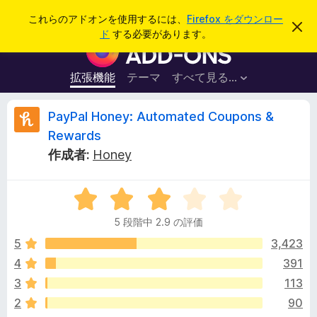
検
ログイン
これらのアドオンを使用するには、
Firefox をダウンロー
こ
索
ド
する必要があります。
の
F
お
i
知
ら
r
拡張機能
テーマ
すべて見る...
せ
e
を
閉
f
P
PayPal Honey: Automated Coupons &
じ
o
る
Rewards
x
a
作成者:
Honey
ブ
ラ
y
ウ
5
段
ザ
P
5 段階中 2.9 の評価
階
ー
中
5
3,423
ア
a
2
ド
4
391
.
オ
l
3
113
9
ン
の
2
90
評