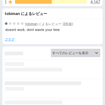
H
1
4,147
価
o
tobiman によるレビュー
n
5
tobiman
によるレビュー (
3年前
)
段
doesnt work. dont waste your time
e
階
中
フラグ
1
y
の
評
:
価
A
u
t
o