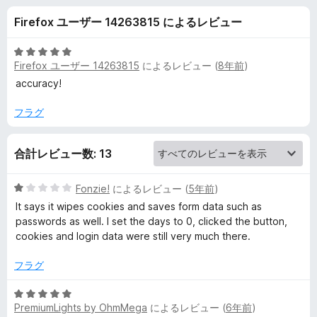
y
Firefox ユーザー 14263815 によるレビュー
C
5
Firefox ユーザー 14263815
によるレビュー (
8年前
)
l
段
階
accuracy!
中
e
5
フラグ
の
a
評
合計レビュー数: 13
価
n
5
Fonzie!
によるレビュー (
5年前
)
e
段
It says it wipes cookies and saves form data such as
階
passwords as well. I set the days to 0, clicked the button,
中
cookies and login data were still very much there.
r
1
の
フラグ
(
評
価
5
H
PremiumLights by OhmMega
によるレビュー (
6年前
)
段