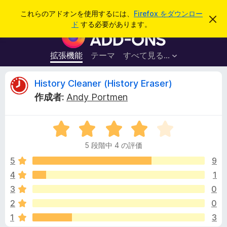
検
ログイン
これらのアドオンを使用するには、
Firefox をダウンロー
こ
索
ド
する必要があります。
の
F
お
i
知
ら
r
拡張機能
テーマ
すべて見る...
せ
e
を
閉
f
H
History Cleaner (History Eraser)
じ
o
る
作成者:
Andy Portmen
x
i
ブ
5
ラ
s
段
ウ
5 段階中 4 の評価
階
ザ
t
中
5
9
ー
4
4
1
ア
o
の
ド
3
0
評
オ
価
r
2
0
ン
1
3