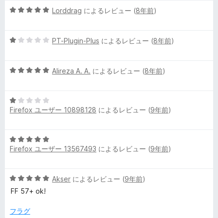
階
評
s
5
中
Lorddrag
によるレビュー (
8年前
)
価
段
5
e
階
の
5
中
PT-Plugin-Plus
によるレビュー (
8年前
)
評
段
5
価
r
階
の
5
中
Alireza A. A.
によるレビュー (
8年前
)
評
)
段
1
価
階
の
の
5
中
評
Firefox ユーザー 10898128
によるレビュー (
9年前
)
段
5
価
階
の
レ
中
評
5
1
価
ビ
Firefox ユーザー 13567493
によるレビュー (
9年前
)
段
の
階
評
中
ュ
価
5
Akser
によるレビュー (
9年前
)
5
段
の
FF 57+ ok!
ー
階
評
中
価
フラグ