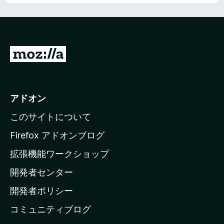
5
の
評
価
M
o
z
i
アドオン
l
このサイトについて
l
a
Firefox アドオンブログ
の
拡張機能ワークショップ
ホ
開発者センター
ー
ム
開発者ポリシー
ペ
コミュニティブログ
ー