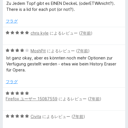
階
Zu Jedem Topf gibt es EINEN DeckeL (oderETWAnicht?).
i
中
There is a lid for each pot (or not?).
5
の
フラグ
s
評
価
5
chris kyle
によるレビュー (
7年前
)
t
段
階
o
5
中
MoshPit
によるレビュー (
7年前
)
段
5
Ist ganz okay, aber es könnten noch mehr Optionen zur
階
の
r
Verfügung gestellt werden - etwa wie beim History Eraser
中
評
für Opera.
4
価
y
の
フラグ
評
E
価
5
Firefox ユーザー 15087559
によるレビュー (
7年前
)
段
r
階
中
5
Civita
によるレビュー (
7年前
)
5
a
段
の