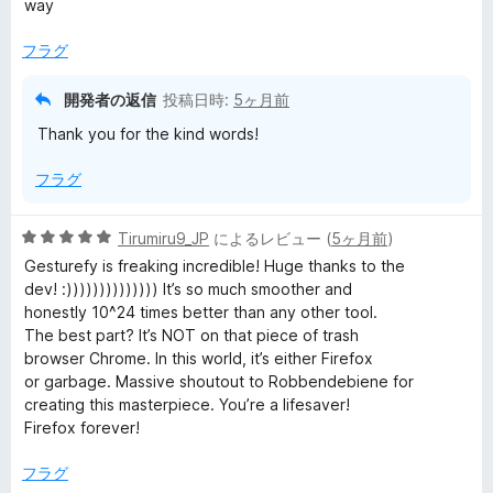
評
way
5
価
の
フラグ
評
価
開発者の返信
投稿日時:
5ヶ月前
Thank you for the kind words!
フラグ
5
Tirumiru9_JP
によるレビュー (
5ヶ月前
)
段
Gesturefy is freaking incredible! Huge thanks to the
階
dev! :)))))))))))))) It’s so much smoother and
中
honestly 10^24 times better than any other tool.
5
The best part? It’s NOT on that piece of trash
の
browser Chrome. In this world, it’s either Firefox
評
or garbage. Massive shoutout to Robbendebiene for
価
creating this masterpiece. You’re a lifesaver!
Firefox forever!
フラグ