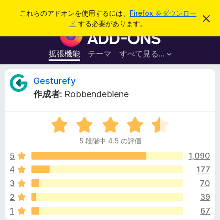
検
ログイン
これらのアドオンを使用するには、
Firefox をダウンロー
こ
索
ド
する必要があります。
の
F
お
i
知
ら
r
拡張機能
テーマ
すべて見る...
せ
e
を
閉
f
G
Gesturefy
じ
o
る
作成者:
Robbendebiene
x
e
ブ
5
ラ
s
段
ウ
5 段階中 4.5 の評価
階
ザ
t
中
5
1,090
ー
4
4
177
ア
u
.
ド
3
70
5
オ
の
r
2
39
評
ン
1
67
価