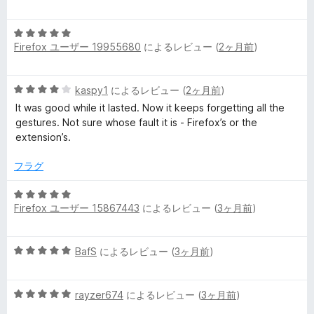
段
5
階
の
5
中
評
Firefox ユーザー 19955680
によるレビュー (
2ヶ月前
)
段
5
価
階
の
中
評
5
kaspy1
によるレビュー (
2ヶ月前
)
5
価
段
の
It was good while it lasted. Now it keeps forgetting all the
階
評
gestures. Not sure whose fault it is - Firefox’s or the
中
価
extension’s.
4
の
フラグ
評
価
5
Firefox ユーザー 15867443
によるレビュー (
3ヶ月前
)
段
階
中
5
BafS
によるレビュー (
3ヶ月前
)
5
段
の
階
評
5
中
rayzer674
によるレビュー (
3ヶ月前
)
価
段
5