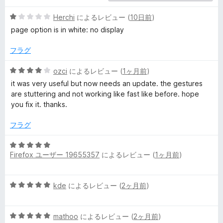
5
Herchi
によるレビュー (
10日前
)
段
page option is in white: no display
階
中
フラグ
1
の
5
ozci
によるレビュー (
1ヶ月前
)
評
段
it was very useful but now needs an update. the gestures
価
階
are stuttering and not working like fast like before. hope
中
you fix it. thanks.
4
の
フラグ
評
価
5
Firefox ユーザー 19655357
によるレビュー (
1ヶ月前
)
段
階
中
5
kde
によるレビュー (
2ヶ月前
)
5
段
の
階
評
5
中
mathoo
によるレビュー (
2ヶ月前
)
価