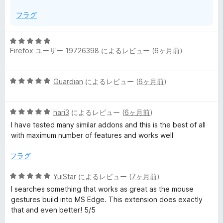
フラグ
5
Firefox ユーザー 19726398
によるレビュー (
6ヶ月前
)
段
階
中
5
Guardian
によるレビュー (
6ヶ月前
)
5
段
の
階
評
5
中
hari3
によるレビュー (
6ヶ月前
)
価
段
5
I have tested many similar addons and this is the best of all
階
の
with maximum number of features and works well
中
評
5
価
フラグ
の
評
5
YuiStar
によるレビュー (
7ヶ月前
)
価
段
I searches something that works as great as the mouse
階
gestures build into MS Edge. This extension does exactly
中
that and even better! 5/5
5