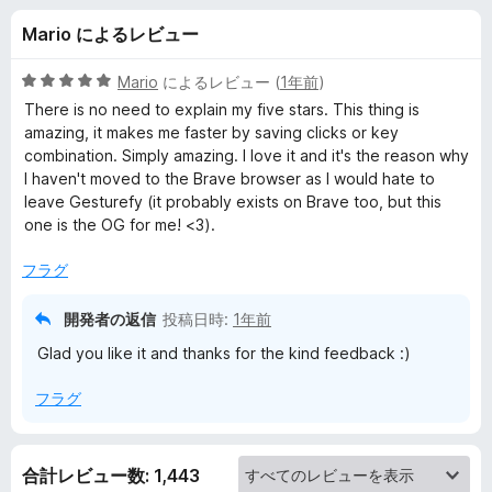
e
Mario によるレビュー
f
5
Mario
によるレビュー (
1年前
)
y
段
There is no need to explain my five stars. This thing is
階
amazing, it makes me faster by saving clicks or key
中
combination. Simply amazing. I love it and it's the reason why
の
5
I haven't moved to the Brave browser as I would hate to
の
leave Gesturefy (it probably exists on Brave too, but this
レ
評
one is the OG for me! <3).
価
ビ
フラグ
ュ
開発者の返信
投稿日時:
1年前
Glad you like it and thanks for the kind feedback :)
ー
フラグ
合計レビュー数: 1,443