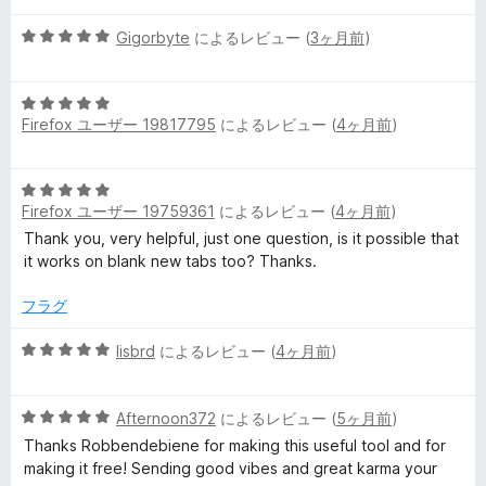
階
の
5
中
Gigorbyte
によるレビュー (
3ヶ月前
)
評
段
5
価
階
の
5
中
評
Firefox ユーザー 19817795
によるレビュー (
4ヶ月前
)
段
5
価
階
の
中
評
5
5
価
Firefox ユーザー 19759361
によるレビュー (
4ヶ月前
)
段
の
階
Thank you, very helpful, just one question, is it possible that
評
中
it works on blank new tabs too? Thanks.
価
5
の
フラグ
評
価
5
lisbrd
によるレビュー (
4ヶ月前
)
段
階
5
中
Afternoon372
によるレビュー (
5ヶ月前
)
段
5
Thanks Robbendebiene for making this useful tool and for
階
の
making it free! Sending good vibes and great karma your
中