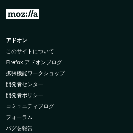
M
o
z
i
アドオン
l
このサイトについて
l
a
Firefox アドオンブログ
の
拡張機能ワークショップ
ホ
開発者センター
ー
ム
開発者ポリシー
ペ
コミュニティブログ
ー
ジ
フォーラム
へ
バグを報告