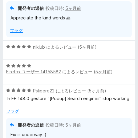
開発者の返信
投稿日時:
5ヶ月前
Appreciate the kind words 🙏
フラグ
5
nikiub
によるレビュー (
5ヶ月前
)
段
階
5
中
Firefox ユーザー 14158582
によるレビュー (
5ヶ月前
)
段
5
階
の
中
評
5
Pslioere22
によるレビュー (
5ヶ月前
)
5
価
段
の
In FF 148.0 gesture "[Popup] Search engines" stop working!
階
評
中
価
フラグ
5
の
開発者の返信
投稿日時:
5ヶ月前
評
Fix is underway :)
価