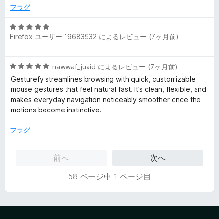
の
フラグ
評
価
5
Firefox ユーザー 19683932
によるレビュー (
7ヶ月前
)
段
階
中
5
nawwaf_juaid
によるレビュー (
7ヶ月前
)
5
段
の
Gesturefy streamlines browsing with quick, customizable
階
評
mouse gestures that feel natural fast. It’s clean, flexible, and
中
価
makes everyday navigation noticeably smoother once the
5
motions become instinctive.
の
評
フラグ
価
前へ
次へ
58 ページ中 1 ページ目