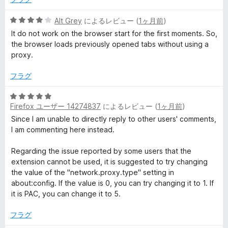
5
d
の
5
Alt Grey
によるレビュー (
1ヶ月前
)
評
段
It do not work on the browser start for the first moments. So,
の
価
階
the browser loads previously opened tabs without using a
中
proxy.
4
レ
の
フラグ
評
ビ
価
5
Firefox ユーザー 14274837
によるレビュー (
1ヶ月前
)
段
ュ
階
Since I am unable to directly reply to other users' comments,
中
I am commenting here instead.
ー
5
の
Regarding the issue reported by some users that the
評
extension cannot be used, it is suggested to try changing
価
the value of the "network.proxy.type" setting in
about:config. If the value is 0, you can try changing it to 1. If
it is PAC, you can change it to 5.
フラグ