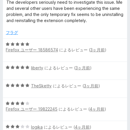
価
The developers seriously need to investigate this issue. Me
and several other users have been experiencing the same
problem, and the only temporary fix seems to be uninstalling
and reinstalling the extension completely.
フラグ
5
Firefox ユーザー 18586574
によるレビュー (
3ヶ月前
)
段
階
中
5
liberty
によるレビュー (
3ヶ月前
)
5
段
の
階
評
5
中
TheSketty
によるレビュー (
3ヶ月前
)
価
段
5
階
の
5
中
評
Firefox ユーザー 19822245
によるレビュー (
4ヶ月前
)
段
5
価
階
の
中
評
5
logika
によるレビュー (
4ヶ月前
)
4
価