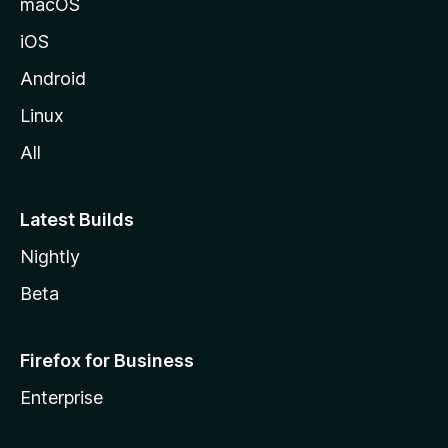
macOS
iOS
Android
Linux
All
Latest Builds
Nightly
Beta
Firefox for Business
Enterprise