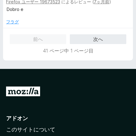
評
Firefox ユーザー 19673523
によるレビュー (
7ヶ月前
)
段
価
階
Dobro e
中
5
フラグ
の
評
前へ
次へ
価
41 ページ中 1 ページ目
M
o
z
i
アドオン
l
このサイトについて
l