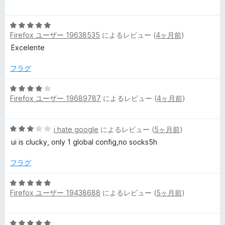
段
の
階
評
5
中
価
Firefox ユーザー 19638535
によるレビュー (
4ヶ月前
)
段
3
階
の
Excelente
中
評
5
価
フラグ
の
評
5
Firefox ユーザー 19689787
によるレビュー (
4ヶ月前
)
価
段
階
中
5
i hate google
によるレビュー (
5ヶ月前
)
4
段
の
ui is clucky, only 1 global config,no socks5h
階
評
中
価
フラグ
3
の
5
評
Firefox ユーザー 19438688
によるレビュー (
5ヶ月前
)
段
価
階
中
5