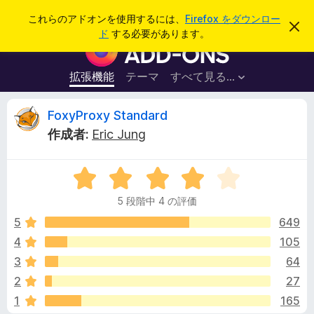
検
ログイン
これらのアドオンを使用するには、
Firefox をダウンロー
こ
索
ド
する必要があります。
の
F
お
i
知
ら
r
拡張機能
テーマ
すべて見る...
せ
e
を
閉
f
F
FoxyProxy Standard
じ
o
る
作成者:
Eric Jung
x
o
ブ
5
ラ
x
段
ウ
5 段階中 4 の評価
階
ザ
y
中
5
649
ー
4
4
105
ア
P
の
ド
3
64
評
オ
価
r
2
27
ン
1
165