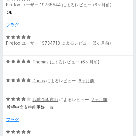
5
Firefox ユーザー 19735544
によるレビュー (
6ヶ月前
)
段
の
階
Ok
評
中
価
5
フラグ
の
評
5
Firefox ユーザー 19734710
によるレビュー (
6ヶ月前
)
価
段
階
中
5
Thomas
によるレビュー (
6ヶ月前
)
5
段
の
階
評
5
中
Darias
によるレビュー (
6ヶ月前
)
価
段
5
階
の
5
中
我就是李东山
によるレビュー (
7ヶ月前
)
評
段
5
価
希望中文支持能更好一点
階
の
中
評
フラグ
4
価
の
5