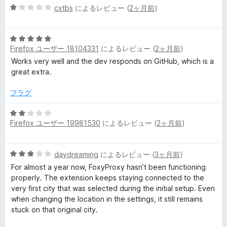
5
cxtbs
によるレビュー (
2ヶ月前
)
段
階
5
中
Firefox ユーザー 18104331
によるレビュー (
2ヶ月前
)
段
1
階
の
Works very well and the dev responds on GitHub, which is a
中
評
great extra.
5
価
の
フラグ
評
価
5
Firefox ユーザー 19981530
によるレビュー (
2ヶ月前
)
段
階
中
5
daydreaming
によるレビュー (
3ヶ月前
)
2
段
の
For almost a year now, FoxyProxy hasn’t been functioning
階
評
properly. The extension keeps staying connected to the
中
価
very first city that was selected during the initial setup. Even
3
when changing the location in the settings, it still remains
の
stuck on that original city.
評