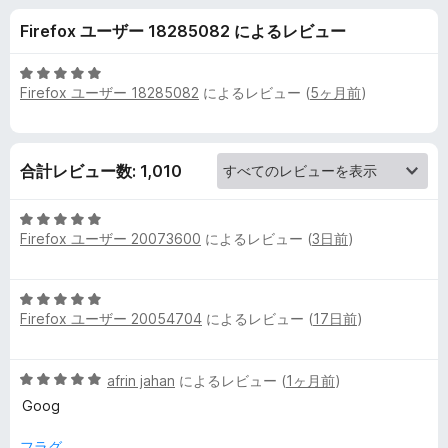
o
Firefox ユーザー 18285082 によるレビュー
x
5
Firefox ユーザー 18285082
によるレビュー (
5ヶ月前
)
y
段
階
中
S
5
合計レビュー数: 1,010
の
t
評
5
価
a
Firefox ユーザー 20073600
によるレビュー (
3日前
)
段
階
中
n
5
5
Firefox ユーザー 20054704
によるレビュー (
17日前
)
段
の
d
階
評
中
価
5
afrin jahan
によるレビュー (
1ヶ月前
)
a
5
段
の
Goog
階
評
r
中
価
フラグ