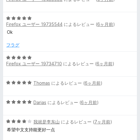
価
階
中
5
5
Firefox ユーザー 19735544
によるレビュー (
6ヶ月前
)
段
の
階
Ok
評
中
価
5
フラグ
の
評
5
Firefox ユーザー 19734710
によるレビュー (
6ヶ月前
)
価
段
階
中
5
Thomas
によるレビュー (
6ヶ月前
)
5
段
の
階
評
5
中
Darias
によるレビュー (
6ヶ月前
)
価
段
5
階
の
5
中
我就是李东山
によるレビュー (
7ヶ月前
)
評
段
5
価
希望中文支持能更好一点
階
の