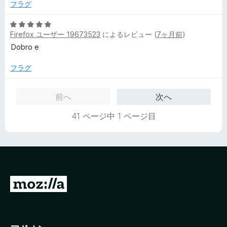
中
評
フラグ
4
価
の
5
評
Firefox ユーザー 19673523
によるレビュー (
7ヶ月前
)
段
価
階
Dobro e
中
5
フラグ
の
評
前へ
次へ
価
41 ページ中 1 ページ目
M
o
z
i