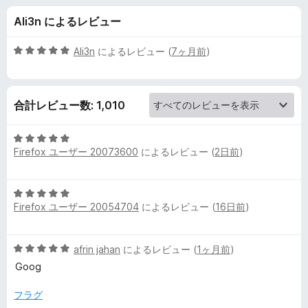
o
Ali3n によるレビュー
x
5
Ali3n
によるレビュー (
7ヶ月前
)
y
段
階
中
S
合計レビュー数: 1,010
5
の
t
評
5
価
Firefox ユーザー 20073600
によるレビュー (
2日前
)
段
a
階
中
5
5
n
Firefox ユーザー 20054704
によるレビュー (
16日前
)
段
の
階
評
d
中
価
5
afrin jahan
によるレビュー (
1ヶ月前
)
5
a
段
の
Goog
階
評
中
価
フラグ
r
5