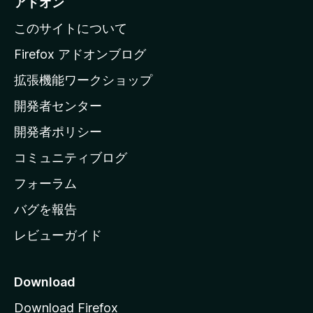
アドオン
l
このサイトについて
l
a
Firefox アドオンブログ
の
拡張機能ワークショップ
ホ
開発者センター
ー
ム
開発者ポリシー
ペ
コミュニティブログ
ー
ジ
フォーラム
へ
バグを報告
レビューガイド
Download
Download Firefox