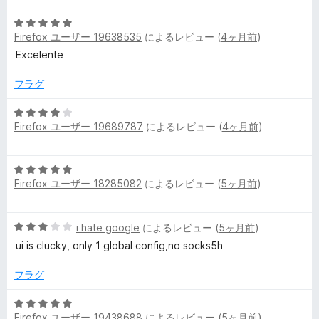
階
評
5
中
価
Firefox ユーザー 19638535
によるレビュー (
4ヶ月前
)
段
3
階
の
Excelente
中
評
5
価
フラグ
の
評
5
Firefox ユーザー 19689787
によるレビュー (
4ヶ月前
)
価
段
階
中
5
4
Firefox ユーザー 18285082
によるレビュー (
5ヶ月前
)
段
の
階
評
中
価
5
i hate google
によるレビュー (
5ヶ月前
)
5
段
の
ui is clucky, only 1 global config,no socks5h
階
評
中
価
フラグ
3
の
5
評
Firefox ユーザー 19438688
によるレビュー (
5ヶ月前
)
段