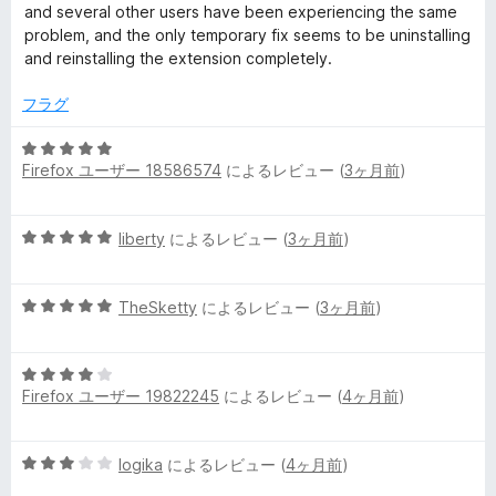
and several other users have been experiencing the same
problem, and the only temporary fix seems to be uninstalling
and reinstalling the extension completely.
フラグ
5
Firefox ユーザー 18586574
によるレビュー (
3ヶ月前
)
段
階
中
5
liberty
によるレビュー (
3ヶ月前
)
5
段
の
階
評
5
中
TheSketty
によるレビュー (
3ヶ月前
)
価
段
5
階
の
5
中
評
Firefox ユーザー 19822245
によるレビュー (
4ヶ月前
)
段
5
価
階
の
中
評
5
logika
によるレビュー (
4ヶ月前
)
4
価
段
の