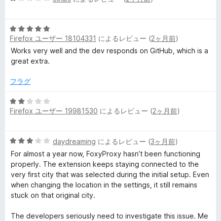
段
階
5
中
Firefox ユーザー 18104331
によるレビュー (
2ヶ月前
)
段
1
階
の
Works very well and the dev responds on GitHub, which is a
中
評
great extra.
5
価
の
フラグ
評
価
5
Firefox ユーザー 19981530
によるレビュー (
2ヶ月前
)
段
階
中
5
daydreaming
によるレビュー (
3ヶ月前
)
2
段
の
For almost a year now, FoxyProxy hasn’t been functioning
階
評
properly. The extension keeps staying connected to the
中
価
very first city that was selected during the initial setup. Even
3
when changing the location in the settings, it still remains
の
stuck on that original city.
評
価
The developers seriously need to investigate this issue. Me