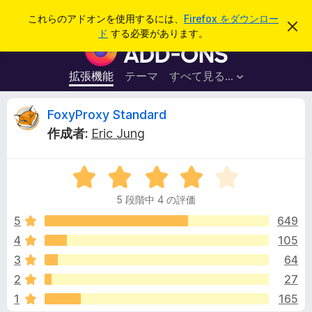
検
ログイン
これらのアドオンを使用するには、
Firefox をダウンロー
こ
索
ド
する必要があります。
の
F
お
i
知
ら
r
拡張機能
テーマ
すべて見る...
せ
e
を
閉
f
F
FoxyProxy Standard
じ
o
る
作成者:
Eric Jung
x
o
ブ
5
ラ
x
段
ウ
5 段階中 4 の評価
階
ザ
y
中
5
649
ー
4
4
105
ア
P
の
ド
3
64
評
オ
価
r
2
27
ン
1
165