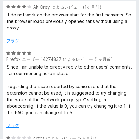
の
5
Alt Grey
によるレビュー (
1ヶ月前
)
d
評
段
It do not work on the browser start for the first moments. So,
価
階
the browser loads previously opened tabs without using a
の
中
proxy.
4
レ
の
フラグ
評
価
5
ビ
Firefox ユーザー 14274837
によるレビュー (
1ヶ月前
)
段
階
Since I am unable to directly reply to other users' comments,
ュ
中
I am commenting here instead.
5
ー
の
Regarding the issue reported by some users that the
評
extension cannot be used, it is suggested to try changing
価
the value of the "network.proxy.type" setting in
about:config. If the value is 0, you can try changing it to 1. If
it is PAC, you can change it to 5.
フラグ
5
cxtbs
によるレビュー (
2ヶ月前
)