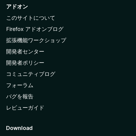
i
アドオン
l
このサイトについて
l
a
Firefox アドオンブログ
の
拡張機能ワークショップ
ホ
開発者センター
ー
ム
開発者ポリシー
ペ
コミュニティブログ
ー
ジ
フォーラム
へ
バグを報告
レビューガイド
Download