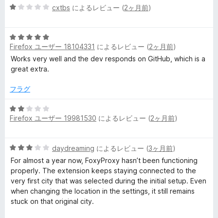
5
cxtbs
によるレビュー (
2ヶ月前
)
段
階
5
中
Firefox ユーザー 18104331
によるレビュー (
2ヶ月前
)
段
1
階
の
Works very well and the dev responds on GitHub, which is a
中
評
great extra.
5
価
の
フラグ
評
価
5
Firefox ユーザー 19981530
によるレビュー (
2ヶ月前
)
段
階
中
5
daydreaming
によるレビュー (
3ヶ月前
)
2
段
の
For almost a year now, FoxyProxy hasn’t been functioning
階
評
properly. The extension keeps staying connected to the
中
価
very first city that was selected during the initial setup. Even
3
when changing the location in the settings, it still remains
の
stuck on that original city.
評