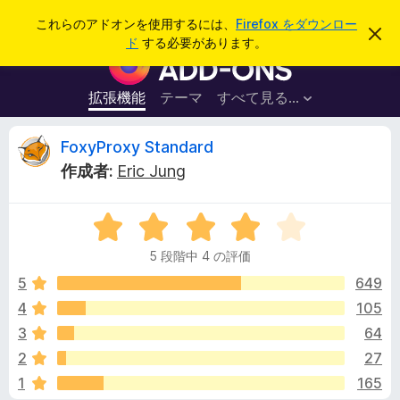
検
ログイン
これらのアドオンを使用するには、
Firefox をダウンロー
こ
索
ド
する必要があります。
の
F
お
i
知
ら
r
拡張機能
テーマ
すべて見る...
せ
e
を
閉
f
F
FoxyProxy Standard
じ
o
る
作成者:
Eric Jung
x
o
ブ
5
ラ
x
段
ウ
5 段階中 4 の評価
階
ザ
y
中
5
649
ー
4
4
105
ア
P
の
ド
3
64
評
オ
価
r
2
27
ン
1
165