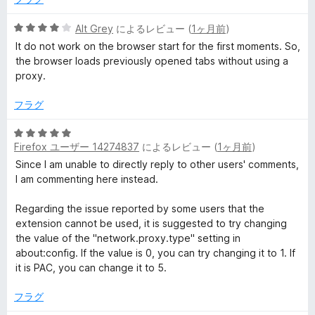
5
d
の
5
Alt Grey
によるレビュー (
1ヶ月前
)
評
段
It do not work on the browser start for the first moments. So,
の
価
階
the browser loads previously opened tabs without using a
中
proxy.
4
レ
の
フラグ
評
ビ
価
5
Firefox ユーザー 14274837
によるレビュー (
1ヶ月前
)
段
ュ
階
Since I am unable to directly reply to other users' comments,
中
I am commenting here instead.
ー
5
の
Regarding the issue reported by some users that the
評
extension cannot be used, it is suggested to try changing
価
the value of the "network.proxy.type" setting in
about:config. If the value is 0, you can try changing it to 1. If
it is PAC, you can change it to 5.
フラグ