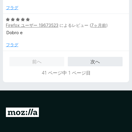
階
の
中
評
フラグ
4
価
の
5
評
Firefox ユーザー 19673523
によるレビュー (
7ヶ月前
)
段
価
階
Dobro e
中
5
フラグ
の
評
前へ
次へ
価
41 ページ中 1 ページ目
M
o
z