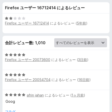
o
Firefox ユーザー 16712414 によるレビュー
x
5
Firefox ユーザー 16712414
によるレビュー (
5年前
)
y
段
階
中
S
2
合計レビュー数: 1,010
の
t
評
5
価
a
Firefox ユーザー 20073600
によるレビュー (
3日前
)
段
階
中
n
5
5
Firefox ユーザー 20054704
によるレビュー (
16日前
)
段
の
d
階
評
中
価
5
afrin jahan
によるレビュー (
1ヶ月前
)
a
5
段
の
Goog
階
評
r
中
価
フラグ