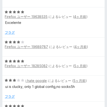
段
の
階
評
5
中
価
Firefox ユーザー 19638535
によるレビュー (
4ヶ月前
)
段
3
階
の
Excelente
中
評
5
価
フラグ
の
評
5
Firefox ユーザー 19689787
によるレビュー (
4ヶ月前
)
価
段
階
中
5
4
Firefox ユーザー 18285082
によるレビュー (
5ヶ月前
)
段
の
階
評
中
価
5
i hate google
によるレビュー (
5ヶ月前
)
5
段
の
ui is clucky, only 1 global config,no socks5h
階
評
中
価
フラグ
3
の
5