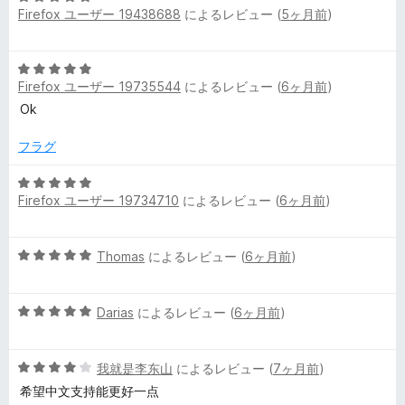
評
Firefox ユーザー 19438688
によるレビュー (
5ヶ月前
)
段
価
階
中
5
5
Firefox ユーザー 19735544
によるレビュー (
6ヶ月前
)
段
の
階
Ok
評
中
価
5
フラグ
の
評
5
Firefox ユーザー 19734710
によるレビュー (
6ヶ月前
)
価
段
階
中
5
Thomas
によるレビュー (
6ヶ月前
)
5
段
の
階
評
5
中
Darias
によるレビュー (
6ヶ月前
)
価
段
5
階
の
5
中
我就是李东山
によるレビュー (
7ヶ月前
)
評
段
5
価
希望中文支持能更好一点