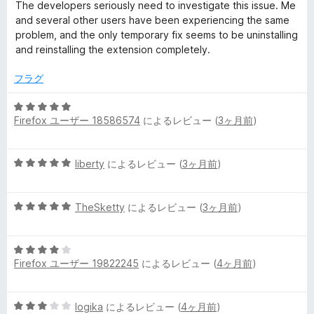
価
The developers seriously need to investigate this issue. Me
and several other users have been experiencing the same
problem, and the only temporary fix seems to be uninstalling
and reinstalling the extension completely.
フラグ
5
Firefox ユーザー 18586574
によるレビュー (
3ヶ月前
)
段
階
中
5
liberty
によるレビュー (
3ヶ月前
)
5
段
の
階
評
5
中
TheSketty
によるレビュー (
3ヶ月前
)
価
段
5
階
の
5
中
評
Firefox ユーザー 19822245
によるレビュー (
4ヶ月前
)
段
5
価
階
の
中
評
5
logika
によるレビュー (
4ヶ月前
)
4
価