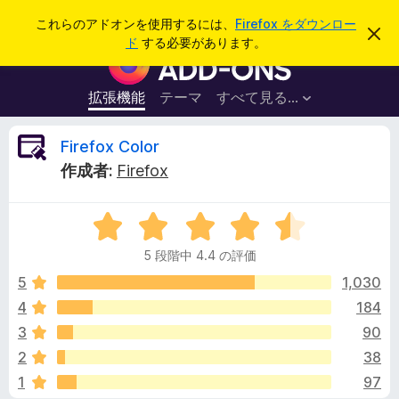
検
ログイン
これらのアドオンを使用するには、
Firefox をダウンロー
こ
索
ド
する必要があります。
の
F
お
i
知
ら
r
拡張機能
テーマ
すべて見る...
せ
e
を
閉
f
F
Firefox Color
じ
o
る
作成者:
Firefox
x
i
ブ
5
ラ
r
段
ウ
5 段階中 4.4 の評価
階
ザ
e
中
5
1,030
ー
4
4
184
ア
f
.
ド
3
90
4
オ
の
o
2
38
評
ン
1
97
価