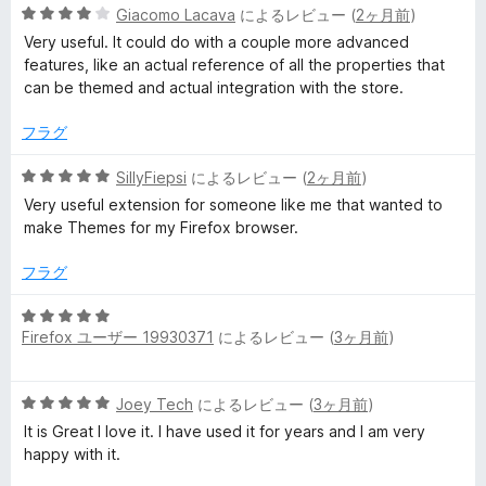
5
中
Giacomo Lacava
によるレビュー (
2ヶ月前
)
段
5
Very useful. It could do with a couple more advanced
階
の
features, like an actual reference of all the properties that
中
評
can be themed and actual integration with the store.
4
価
の
フラグ
評
価
5
SillyFiepsi
によるレビュー (
2ヶ月前
)
段
Very useful extension for someone like me that wanted to
階
make Themes for my Firefox browser.
中
5
フラグ
の
評
5
価
Firefox ユーザー 19930371
によるレビュー (
3ヶ月前
)
段
階
中
5
Joey Tech
によるレビュー (
3ヶ月前
)
5
段
の
It is Great I love it. I have used it for years and I am very
階
評
happy with it.
中
価