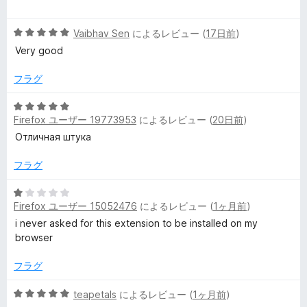
段
5
階
の
ー
5
中
Vaibhav Sen
によるレビュー (
17日前
)
評
段
5
価
Very good
階
の
中
評
フラグ
5
価
の
5
評
Firefox ユーザー 19773953
によるレビュー (
20日前
)
段
価
階
Отличная штука
中
5
フラグ
の
評
5
Firefox ユーザー 15052476
によるレビュー (
1ヶ月前
)
価
段
階
i never asked for this extension to be installed on my
中
browser
1
の
フラグ
評
価
5
teapetals
によるレビュー (
1ヶ月前
)