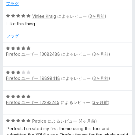
5
フラグ
の
評
5
Vinlee Kraig
によるレビュー (
3ヶ月前
)
価
段
I like this thing.
階
中
フラグ
5
の
5
評
Firefox ユーザー 13082488
によるレビュー (
3ヶ月前
)
段
価
階
中
5
5
Firefox ユーザー 19898418
によるレビュー (
3ヶ月前
)
段
の
階
評
中
価
5
3
Firefox ユーザー 12293245
によるレビュー (
3ヶ月前
)
段
の
階
評
中
価
5
Patrice
によるレビュー (
4ヶ月前
)
5
段
の
Perfect. I created my first theme using this tool and
階
評
submitted the XPI file as a Firefox theme for the whole world