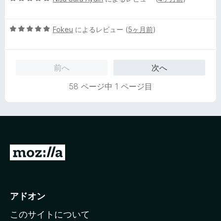
価
段
階
5
中
Fokeu
によるレビュー (
5ヶ月前
)
段
5
階
の
中
評
前へ
次へ
5
価
の
58 ページ中 1 ページ目
評
価
M
o
z
i
アドオン
l
このサイトについて
l