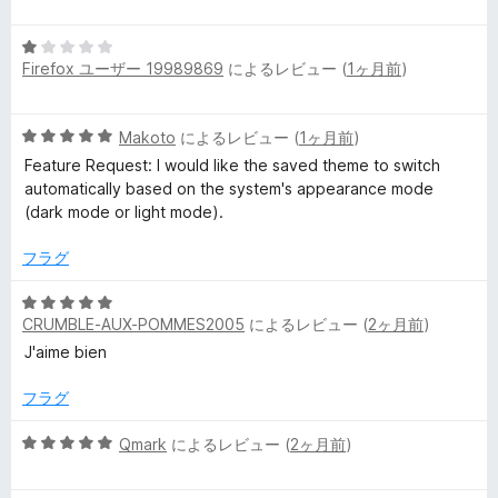
段
階
5
中
Firefox ユーザー 19989869
によるレビュー (
1ヶ月前
)
段
5
階
の
中
評
5
Makoto
によるレビュー (
1ヶ月前
)
1
価
段
の
Feature Request: I would like the saved theme to switch
階
評
automatically based on the system's appearance mode
中
価
(dark mode or light mode).
5
の
フラグ
評
価
5
CRUMBLE-AUX-POMMES2005
によるレビュー (
2ヶ月前
)
段
階
J'aime bien
中
5
フラグ
の
評
5
Qmark
によるレビュー (
2ヶ月前
)
価
段
階