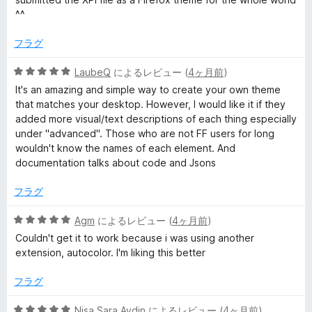
中
価
^^
5
の
フラグ
評
価
5
LaubeQ
によるレビュー (
4ヶ月前
)
段
It's an amazing and simple way to create your own theme
階
that matches your desktop. However, I would like it if they
中
added more visual/text descriptions of each thing especially
5
under "advanced". Those who are not FF users for long
の
wouldn't know the names of each element. And
評
documentation talks about code and Jsons
価
フラグ
5
Agm
によるレビュー (
4ヶ月前
)
段
Couldn't get it to work because i was using another
階
extension, autocolor. I'm liking this better
中
5
フラグ
の
評
5
Nisa Sara Aydin
によるレビュー (
4ヶ月前
)