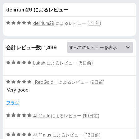
x
delirium29 によるレビュー
C
5
delirium29
によるレビュー (
1年前
)
o
段
階
中
l
合計レビュー数: 1,439
5
の
o
評
5
Lukah
によるレビュー (
5日前
)
価
段
r
階
5
中
_RedGold__
によるレビュー (
9日前
)
段
5
の
Very good
階
の
中
評
フラグ
レ
5
価
の
5
4ti11a.tr
によるレビュー (
10日前
)
ビ
評
段
価
階
ュ
5
中
4ti11a.us
によるレビュー (
12日前
)