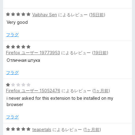
段
5
階
の
ー
5
中
Vaibhav Sen
によるレビュー (
16日前
)
評
段
5
価
Very good
階
の
中
評
フラグ
5
価
の
5
評
Firefox ユーザー 19773953
によるレビュー (
19日前
)
段
価
階
Отличная штука
中
5
フラグ
の
評
5
Firefox ユーザー 15052476
によるレビュー (
1ヶ月前
)
価
段
階
i never asked for this extension to be installed on my
中
browser
1
の
フラグ
評
価
5
teapetals
によるレビュー (
1ヶ月前
)