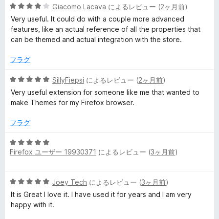
5
中
Giacomo Lacava
によるレビュー (
2ヶ月前
)
段
5
Very useful. It could do with a couple more advanced
階
の
features, like an actual reference of all the properties that
中
評
can be themed and actual integration with the store.
4
価
の
フラグ
評
価
5
SillyFiepsi
によるレビュー (
2ヶ月前
)
段
Very useful extension for someone like me that wanted to
階
make Themes for my Firefox browser.
中
5
フラグ
の
評
5
価
Firefox ユーザー 19930371
によるレビュー (
3ヶ月前
)
段
階
中
5
Joey Tech
によるレビュー (
3ヶ月前
)
5
段
の
It is Great I love it. I have used it for years and I am very
階
評
happy with it.
中
価