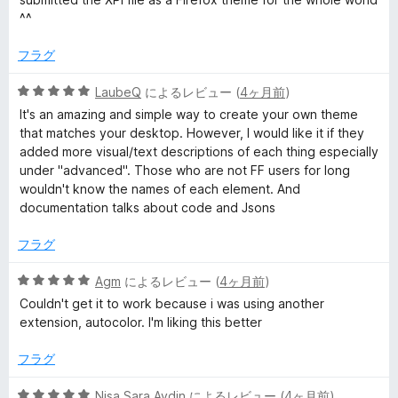
中
価
^^
5
の
フラグ
評
価
5
LaubeQ
によるレビュー (
4ヶ月前
)
段
It's an amazing and simple way to create your own theme
階
that matches your desktop. However, I would like it if they
中
added more visual/text descriptions of each thing especially
5
under "advanced". Those who are not FF users for long
の
wouldn't know the names of each element. And
評
documentation talks about code and Jsons
価
フラグ
5
Agm
によるレビュー (
4ヶ月前
)
段
Couldn't get it to work because i was using another
階
extension, autocolor. I'm liking this better
中
5
フラグ
の
評
5
Nisa Sara Aydin
によるレビュー (
4ヶ月前
)