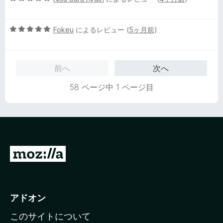
価
段
階
5
中
Fokeu
によるレビュー (
5ヶ月前
)
段
5
階
の
中
評
前へ
次へ
5
価
の
58 ページ中 1 ページ目
評
価
M
o
z
i
アドオン
l
このサイトについて
l