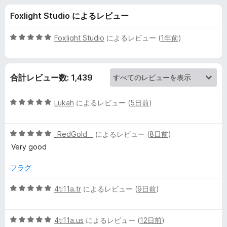
x
Foxlight Studio によるレビュー
C
5
Foxlight Studio
によるレビュー (
1年前
)
o
段
階
中
l
合計レビュー数: 1,439
5
の
o
評
5
Lukah
によるレビュー (
5日前
)
価
段
r
階
5
中
_RedGold__
によるレビュー (
8日前
)
段
5
の
Very good
階
の
中
評
フラグ
レ
5
価
の
5
4ti11a.tr
によるレビュー (
9日前
)
ビ
評
段
価
階
ュ
5
中
4ti11a.us
によるレビュー (
12日前
)