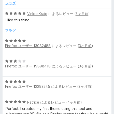
5
フラグ
の
評
5
Vinlee Kraig
によるレビュー (
3ヶ月前
)
価
段
I like this thing.
階
中
フラグ
5
の
5
評
Firefox ユーザー 13082488
によるレビュー (
3ヶ月前
)
段
価
階
中
5
5
Firefox ユーザー 19898418
によるレビュー (
3ヶ月前
)
段
の
階
評
中
価
5
3
Firefox ユーザー 12293245
によるレビュー (
3ヶ月前
)
段
の
階
評
中
価
5
Patrice
によるレビュー (
4ヶ月前
)
5
段
の
Perfect. I created my first theme using this tool and
階
評
submitted the XPI file as a Firefox theme for the whole world