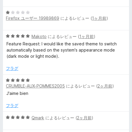
段
階
5
中
Firefox ユーザー 19989869
によるレビュー (
1ヶ月前
)
段
5
階
の
中
評
5
Makoto
によるレビュー (
1ヶ月前
)
1
価
段
の
Feature Request: I would like the saved theme to switch
階
評
automatically based on the system's appearance mode
中
価
(dark mode or light mode).
5
の
フラグ
評
価
5
CRUMBLE-AUX-POMMES2005
によるレビュー (
2ヶ月前
)
段
階
J'aime bien
中
5
フラグ
の
評
5
Qmark
によるレビュー (
2ヶ月前
)
価
段
階