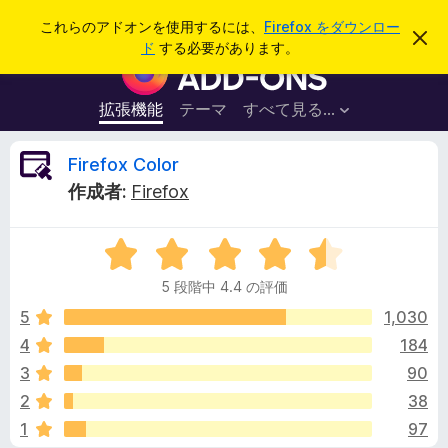
検
ログイン
これらのアドオンを使用するには、
Firefox をダウンロー
こ
索
ド
する必要があります。
の
F
お
i
知
ら
r
拡張機能
テーマ
すべて見る...
せ
e
を
閉
f
F
Firefox Color
じ
o
る
作成者:
Firefox
x
i
ブ
5
ラ
r
段
ウ
5 段階中 4.4 の評価
階
ザ
e
中
5
1,030
ー
4
4
184
ア
f
.
ド
3
90
4
オ
の
o
2
38
評
ン
1
97
価