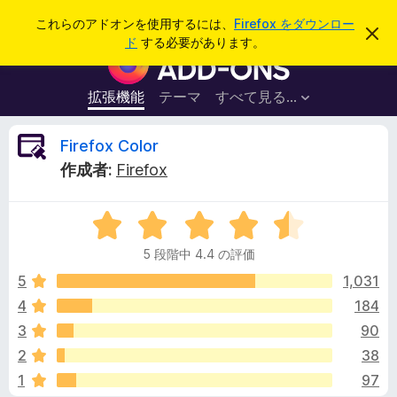
検
ログイン
これらのアドオンを使用するには、
Firefox をダウンロー
こ
索
ド
する必要があります。
の
F
お
i
知
ら
r
拡張機能
テーマ
すべて見る...
せ
e
を
閉
f
F
Firefox Color
じ
o
る
作成者:
Firefox
x
i
ブ
5
ラ
r
段
ウ
5 段階中 4.4 の評価
階
ザ
e
中
5
1,031
ー
4
4
184
ア
f
.
ド
3
90
4
オ
の
o
2
38
評
ン
1
97
価