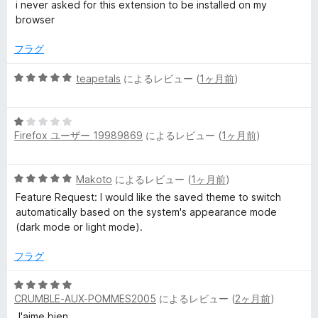
階
i never asked for this extension to be installed on my
中
browser
1
の
フラグ
評
価
5
teapetals
によるレビュー (
1ヶ月前
)
段
階
5
中
Firefox ユーザー 19989869
によるレビュー (
1ヶ月前
)
段
5
階
の
中
評
5
Makoto
によるレビュー (
1ヶ月前
)
1
価
段
の
Feature Request: I would like the saved theme to switch
階
評
automatically based on the system's appearance mode
中
価
(dark mode or light mode).
5
の
フラグ
評
価
5
CRUMBLE-AUX-POMMES2005
によるレビュー (
2ヶ月前
)
段
階
J'aime bien