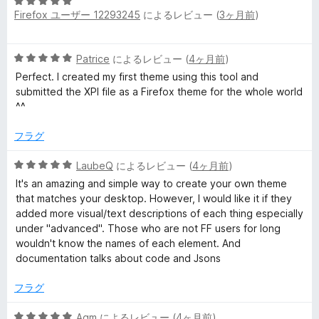
5
3
Firefox ユーザー 12293245
によるレビュー (
3ヶ月前
)
段
の
階
評
中
価
5
Patrice
によるレビュー (
4ヶ月前
)
5
段
の
Perfect. I created my first theme using this tool and
階
評
submitted the XPI file as a Firefox theme for the whole world
中
価
^^
5
の
フラグ
評
価
5
LaubeQ
によるレビュー (
4ヶ月前
)
段
It's an amazing and simple way to create your own theme
階
that matches your desktop. However, I would like it if they
中
added more visual/text descriptions of each thing especially
5
under "advanced". Those who are not FF users for long
の
wouldn't know the names of each element. And
評
documentation talks about code and Jsons
価
フラグ
5
Agm
によるレビュー (
4ヶ月前
)