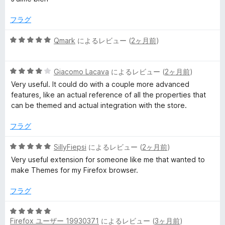
中
5
フラグ
の
評
5
Qmark
によるレビュー (
2ヶ月前
)
価
段
階
5
中
Giacomo Lacava
によるレビュー (
2ヶ月前
)
段
5
Very useful. It could do with a couple more advanced
階
の
features, like an actual reference of all the properties that
中
評
can be themed and actual integration with the store.
4
価
の
フラグ
評
価
5
SillyFiepsi
によるレビュー (
2ヶ月前
)
段
Very useful extension for someone like me that wanted to
階
make Themes for my Firefox browser.
中
5
フラグ
の
評
5
価
Firefox ユーザー 19930371
によるレビュー (
3ヶ月前
)
段