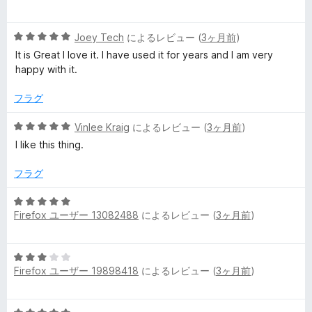
階
中
5
Joey Tech
によるレビュー (
3ヶ月前
)
5
段
の
It is Great I love it. I have used it for years and I am very
階
評
happy with it.
中
価
5
フラグ
の
評
5
Vinlee Kraig
によるレビュー (
3ヶ月前
)
価
段
I like this thing.
階
中
フラグ
5
の
5
評
Firefox ユーザー 13082488
によるレビュー (
3ヶ月前
)
段
価
階
中
5
5
Firefox ユーザー 19898418
によるレビュー (
3ヶ月前
)
段
の
階
評
中
価