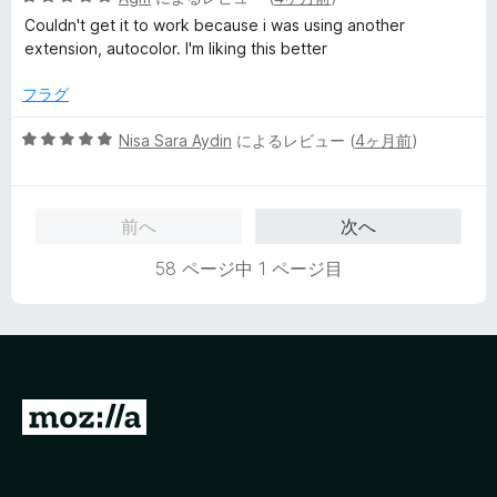
段
Couldn't get it to work because i was using another
階
extension, autocolor. I'm liking this better
中
5
フラグ
の
評
5
Nisa Sara Aydin
によるレビュー (
4ヶ月前
)
価
段
階
中
前へ
次へ
5
の
58 ページ中 1 ページ目
評
価
M
o
z