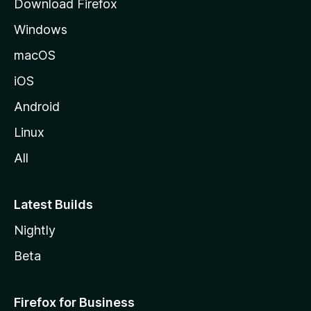
Download Firefox
Windows
macOS
iOS
Android
Linux
All
Latest Builds
Nightly
Beta
Firefox for Business