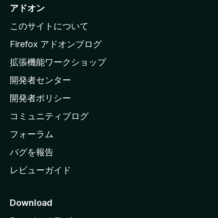
i
アドオン
l
このサイトについて
l
a
Firefox アドオンブログ
の
拡張機能ワークショップ
ホ
開発者センター
ー
ム
開発者ポリシー
ペ
コミュニティブログ
ー
ジ
フォーラム
へ
バグを報告
レビューガイド
Download