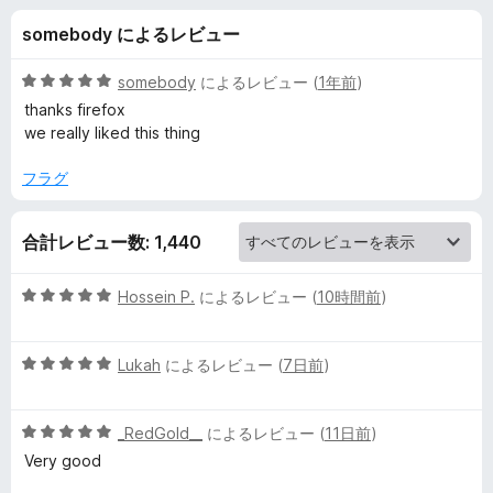
x
somebody によるレビュー
C
5
somebody
によるレビュー (
1年前
)
o
段
thanks firefox
階
we really liked this thing
中
l
5
フラグ
の
o
評
合計レビュー数: 1,440
価
r
5
Hossein P.
によるレビュー (
10時間前
)
の
段
階
5
中
Lukah
によるレビュー (
7日前
)
レ
段
5
階
の
ビ
5
中
_RedGold__
によるレビュー (
11日前
)
評
段
5
価
Very good
ュ
階
の