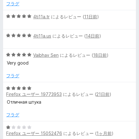
中
評
フラグ
5
価
ー
の
5
4ti11a.tr
によるレビュー (
11日前
)
評
段
価
階
5
中
4ti11a.us
によるレビュー (
14日前
)
段
5
階
の
5
中
Vaibhav Sen
によるレビュー (
18日前
)
評
段
5
価
Very good
階
の
中
評
フラグ
5
価
の
5
評
Firefox ユーザー 19773953
によるレビュー (
21日前
)
段
価
階
Отличная штука
中
5
フラグ
の
評
5
Firefox ユーザー 15052476
によるレビュー (
1ヶ月前
)
価
段