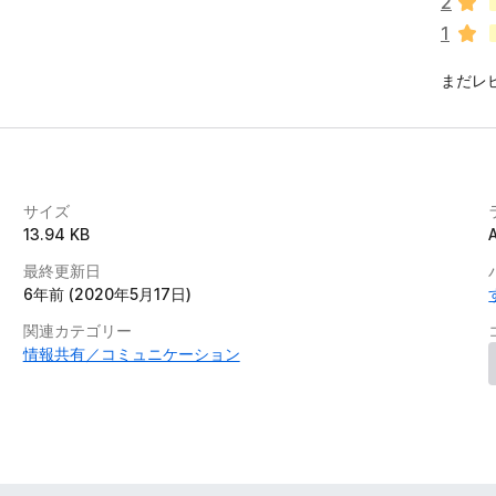
2
て
1
い
ま
まだレ
せ
ん
サイズ
13.94 KB
最終更新日
6年前 (2020年5月17日)
関連カテゴリー
情報共有／コミュニケーション