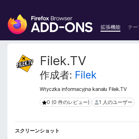
F
i
拡張機能
テー
r
e
f
o
拡
Filek.TV
x
張
機
ブ
作成者:
Filek
能
ラ
メ
ウ
タ
Wtyczka informacyjna kanału Filek.TV
ザ
デ
ー
ー
0 (0 件のレビュー)
1 人のユーザー
0 (0 件のレビュー)
1 人のユーザー
ア
タ
ド
オ
ン
スクリーンショット