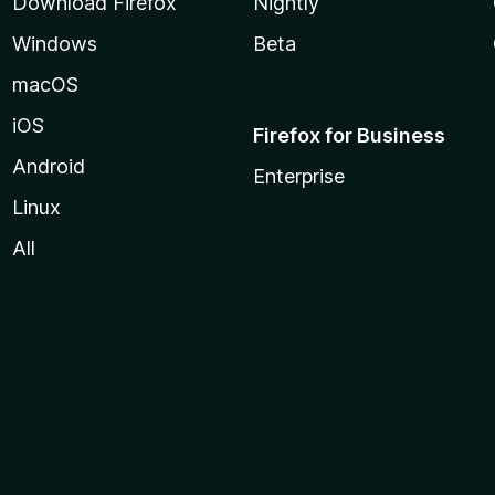
Download Firefox
Nightly
Windows
Beta
macOS
iOS
Firefox for Business
Android
Enterprise
Linux
All