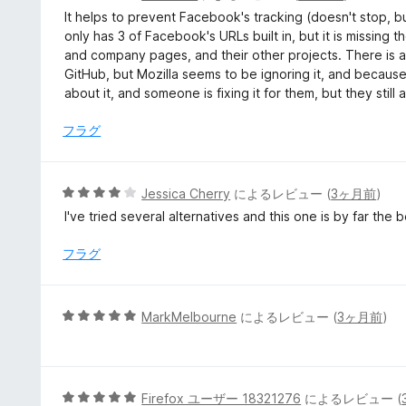
段
It helps to prevent Facebook's tracking (doesn't stop, but
階
only has 3 of Facebook's URLs built in, but it is missing 
中
and company pages, and their other projects. There is ac
2
GitHub, but Mozilla seems to be ignoring it, and because 
の
about it, and someone is fixing it for them, but they still
評
価
フラグ
5
Jessica Cherry
によるレビュー (
3ヶ月前
)
段
I've tried several alternatives and this one is by far the
階
中
フラグ
4
の
評
5
MarkMelbourne
によるレビュー (
3ヶ月前
)
価
段
階
中
5
5
Firefox ユーザー 18321276
によるレビュー (