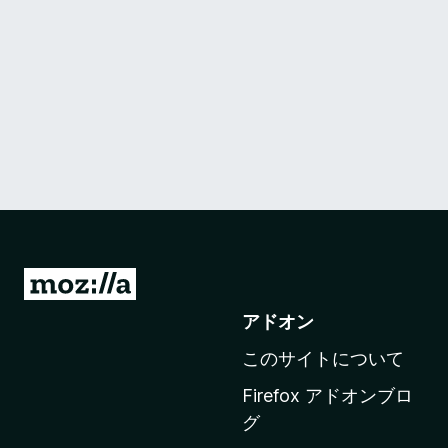
M
o
アドオン
z
このサイトについて
i
l
Firefox アドオンブロ
l
グ
a