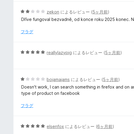
価
中
5
5
zekon
によるレビュー (
5ヶ月前
)
の
段
Dříve fungoval bezvadně, od konce roku 2025 konec. Ne
評
階
価
中
フラグ
2
の
評
5
reallylazypig
によるレビュー (
5ヶ月前
)
価
段
階
中
5
5
bojamajams
によるレビュー (
5ヶ月前
)
の
段
Doesn't work, I can search something in firefox and on an
評
階
type of product on facebook
価
中
1
フラグ
の
評
価
5
elsenfox
によるレビュー (
6ヶ月前
)
段