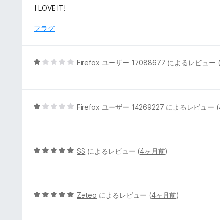
の
段
I LOVE IT!
評
階
価
中
フラグ
5
の
評
5
Firefox ユーザー 17088677
によるレビュー 
価
段
階
中
1
5
Firefox ユーザー 14269227
によるレビュー (
の
段
評
階
価
中
1
5
SS
によるレビュー (
4ヶ月前
)
の
段
評
階
価
中
5
5
Zeteo
によるレビュー (
4ヶ月前
)
の
段
評
階