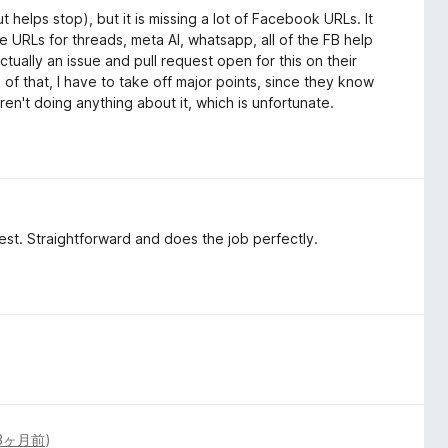
 helps stop), but it is missing a lot of Facebook URLs. It
the URLs for threads, meta AI, whatsapp, all of the FB help
tually an issue and pull request open for this on their
of that, I have to take off major points, since they know
 aren't doing anything about it, which is unfortunate.
 best. Straightforward and does the job perfectly.
3ヶ月前
)