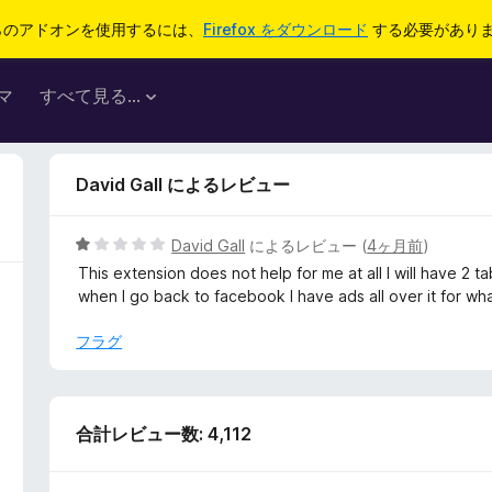
らのアドオンを使用するには、
Firefox をダウンロード
する必要があり
マ
すべて見る...
David Gall によるレビュー
5
David Gall
によるレビュー (
4ヶ月前
)
段
This extension does not help for me at all I will have 
階
when I go back to facebook I have ads all over it for wha
中
1
フラグ
の
評
価
合計レビュー数: 4,112