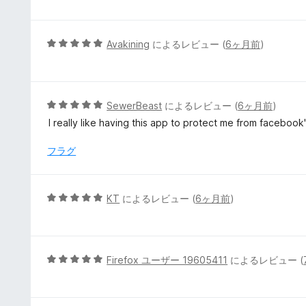
階
中
5
5
Avakining
によるレビュー (
6ヶ月前
)
の
段
評
階
価
中
5
5
SewerBeast
によるレビュー (
6ヶ月前
)
の
段
I really like having this app to protect me from faceboo
評
階
価
中
フラグ
5
の
評
5
KT
によるレビュー (
6ヶ月前
)
価
段
階
中
5
5
Firefox ユーザー 19605411
によるレビュー (
の
段
評
階
価
中