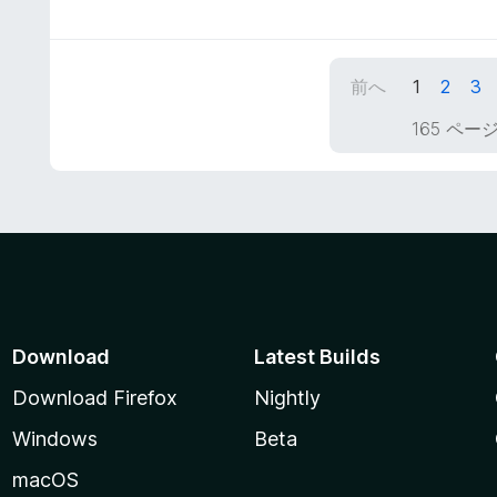
段
階
中
5
前へ
1
2
3
の
評
165 ペー
価
Download
Latest Builds
Download Firefox
Nightly
Windows
Beta
macOS