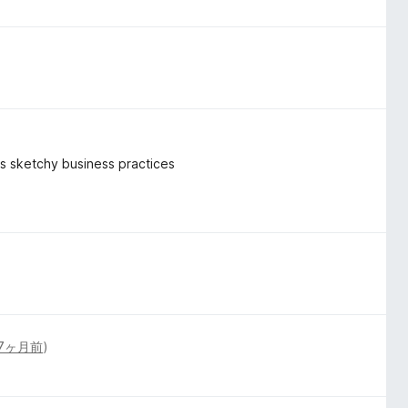
k's sketchy business practices
7ヶ月前
)