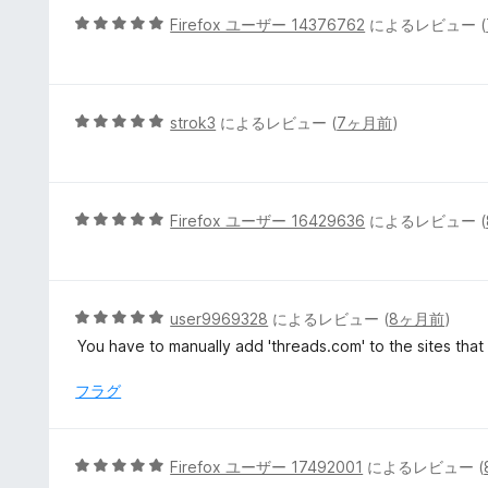
5
5
Firefox ユーザー 14376762
によるレビュー (
の
段
評
階
価
中
5
5
strok3
によるレビュー (
7ヶ月前
)
の
段
評
階
価
中
5
5
Firefox ユーザー 16429636
によるレビュー (
の
段
評
階
価
中
5
5
user9969328
によるレビュー (
8ヶ月前
)
の
段
You have to manually add 'threads.com' to the sites that
評
階
価
中
フラグ
5
の
評
5
Firefox ユーザー 17492001
によるレビュー (
価