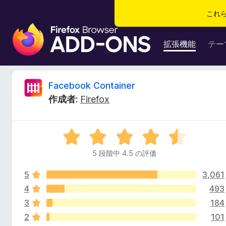
これ
F
i
拡張機能
テー
r
e
f
F
Facebook Container
o
作成者:
Firefox
x
a
ブ
ラ
c
5
ウ
段
ザ
5 段階中 4.5 の評価
e
階
ー
中
ア
5
3,061
4
b
ド
.
4
493
5
オ
3
184
o
の
ン
2
101
評