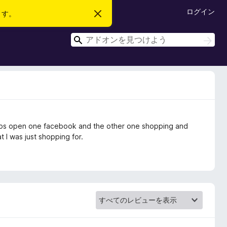
ログイン
ます。
こ
の
お
検
知
検
ら
索
索
せ
を
閉
じ
る
2 tabs open one facebook and the other one shopping and
t I was just shopping for.