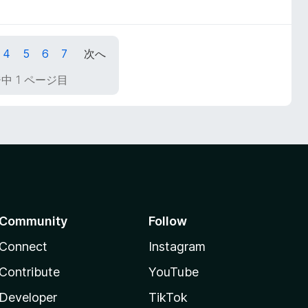
4
5
6
7
次へ
ジ中 1 ページ目
Community
Follow
Connect
Instagram
Contribute
YouTube
Developer
TikTok