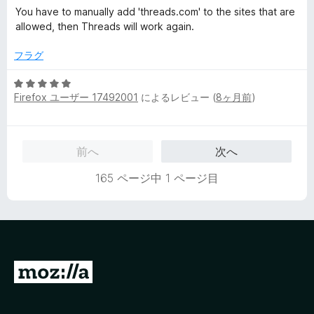
段
の
You have to manually add 'threads.com' to the sites that are
階
評
allowed, then Threads will work again.
中
価
5
フラグ
の
評
5
価
Firefox ユーザー 17492001
によるレビュー (
8ヶ月前
)
段
階
中
5
前へ
次へ
の
評
165 ページ中 1 ページ目
価
M
o
z