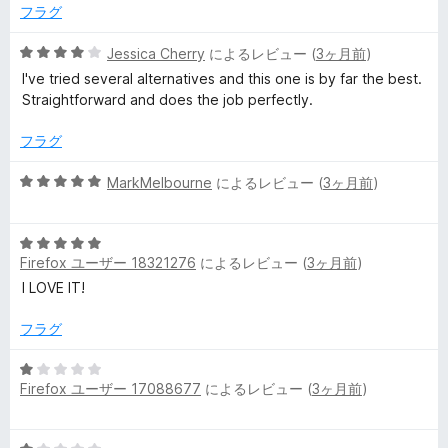
て
フラグ
5
Jessica Cherry
によるレビュー (
3ヶ月前
)
段
I've tried several alternatives and this one is by far the best.
階
Straightforward and does the job perfectly.
中
4
フラグ
の
評
5
MarkMelbourne
によるレビュー (
3ヶ月前
)
価
段
階
5
中
Firefox ユーザー 18321276
によるレビュー (
3ヶ月前
)
段
5
階
の
I LOVE IT!
中
評
5
価
フラグ
の
評
5
Firefox ユーザー 17088677
によるレビュー (
3ヶ月前
)
価
段
階
中