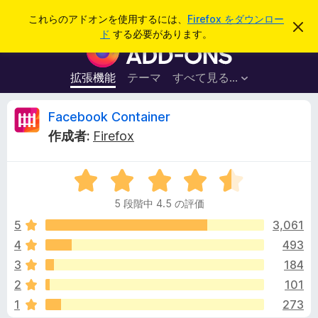
検
ログイン
これらのアドオンを使用するには、
Firefox をダウンロー
こ
索
ド
する必要があります。
の
F
お
i
知
ら
r
拡張機能
テーマ
すべて見る...
せ
e
を
閉
f
F
Facebook Container
じ
o
る
作成者:
Firefox
x
a
ブ
5
ラ
c
段
ウ
5 段階中 4.5 の評価
階
ザ
e
中
5
3,061
ー
4
4
493
ア
b
.
ド
3
184
5
オ
の
o
2
101
評
ン
1
273
価