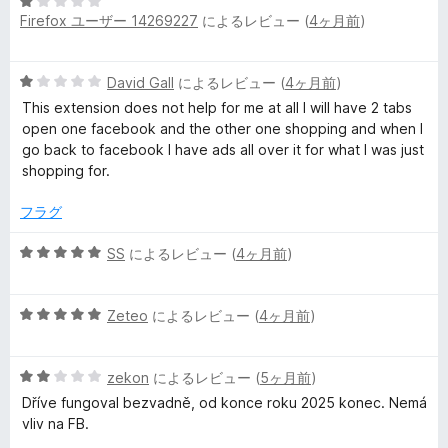
5
1
Firefox ユーザー 14269227
によるレビュー (
4ヶ月前
)
段
の
階
評
中
価
5
David Gall
によるレビュー (
4ヶ月前
)
1
段
の
This extension does not help for me at all I will have 2 tabs
階
評
open one facebook and the other one shopping and when I
中
価
go back to facebook I have ads all over it for what I was just
1
shopping for.
の
評
フラグ
価
5
SS
によるレビュー (
4ヶ月前
)
段
階
5
中
Zeteo
によるレビュー (
4ヶ月前
)
段
5
階
の
5
中
zekon
によるレビュー (
5ヶ月前
)
評
段
5
価
Dříve fungoval bezvadně, od konce roku 2025 konec. Nemá
階
の
vliv na FB.
中
評