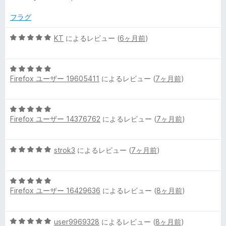
中
評
5
価
フラグ
の
評
5
KT
によるレビュー (
6ヶ月前
)
価
段
階
5
中
Firefox ユーザー 19605411
によるレビュー (
7ヶ月前
)
段
5
階
の
中
評
5
5
価
Firefox ユーザー 14376762
によるレビュー (
7ヶ月前
)
段
の
階
評
中
価
5
strok3
によるレビュー (
7ヶ月前
)
5
段
の
階
評
5
中
価
Firefox ユーザー 16429636
によるレビュー (
8ヶ月前
)
段
5
階
の
中
評
5
user9969328
によるレビュー (
8ヶ月前
)
5
価