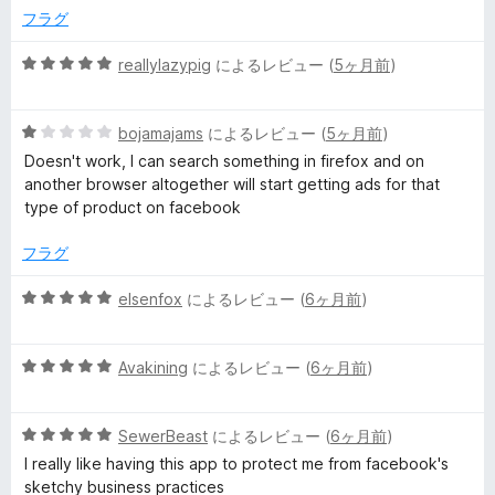
2
価
フラグ
の
評
5
reallylazypig
によるレビュー (
5ヶ月前
)
価
段
階
5
中
bojamajams
によるレビュー (
5ヶ月前
)
段
5
Doesn't work, I can search something in firefox and on
階
の
another browser altogether will start getting ads for that
中
評
type of product on facebook
1
価
の
フラグ
評
価
5
elsenfox
によるレビュー (
6ヶ月前
)
段
階
5
中
Avakining
によるレビュー (
6ヶ月前
)
段
5
階
の
5
中
SewerBeast
によるレビュー (
6ヶ月前
)
評
段
5
価
I really like having this app to protect me from facebook's
階
の
sketchy business practices