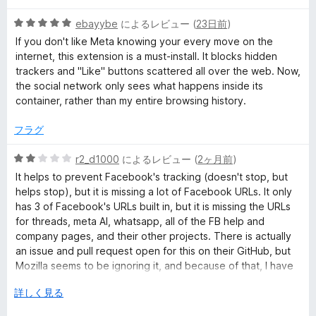
階
r
5
中
ebayybe
によるレビュー (
23日前
)
段
5
If you don't like Meta knowing your every move on the
階
の
の
internet, this extension is a must-install. It blocks hidden
中
評
trackers and "Like" buttons scattered all over the web. Now,
5
価
the social network only sees what happens inside its
レ
の
container, rather than my entire browsing history.
評
ビ
価
フラグ
ュ
5
r2_d1000
によるレビュー (
2ヶ月前
)
段
It helps to prevent Facebook's tracking (doesn't stop, but
階
ー
helps stop), but it is missing a lot of Facebook URLs. It only
中
has 3 of Facebook's URLs built in, but it is missing the URLs
2
for threads, meta AI, whatsapp, all of the FB help and
の
company pages, and their other projects. There is actually
評
an issue and pull request open for this on their GitHub, but
価
Mozilla seems to be ignoring it, and because of that, I have
to take off major points, since they know about it, and
広
詳しく見る
someone is fixing it for them, but they still aren't doing
げ
anything about it, which is unfortunate.