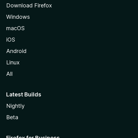
Download Firefox
Windows
macOS
iOS
Android
Linux
All
Latest Builds
Nightly
Beta
Firefox for Business