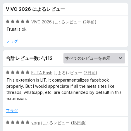
o
VIVO 2026 によるレビュー
k
5
VIVO 2026
によるレビュー (
2年前
)
C
段
Trust is ok
階
中
フラグ
o
5
の
n
合計レビュー数: 4,112
評
価
t
5
FUTA Bash
によるレビュー (
7日前
)
段
This extension is LIT. It compartmentalizes facebook
a
階
properly. But I would appreciate if all the meta sites like
中
threads, whatsapp, etc. are containerized by default in this
5
i
extension.
の
評
フラグ
n
価
5
yogi
によるレビュー (
18日前
)
e
段