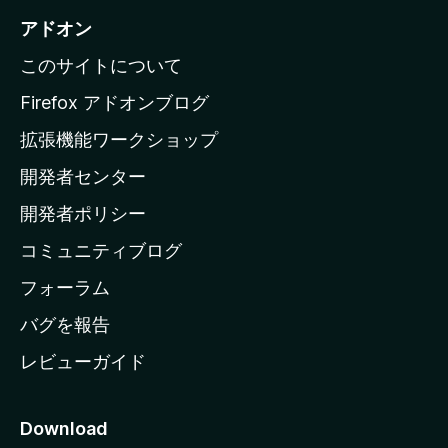
i
アドオン
l
このサイトについて
l
a
Firefox アドオンブログ
の
拡張機能ワークショップ
ホ
開発者センター
ー
ム
開発者ポリシー
ペ
コミュニティブログ
ー
ジ
フォーラム
へ
バグを報告
レビューガイド
Download