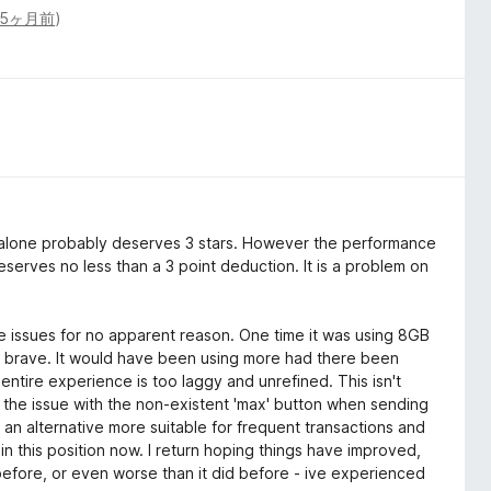
5ヶ月前
)
)
alone probably deserves 3 stars. However the performance
 deserves no less than a 3 point deduction. It is a problem on
nce issues for no apparent reason. One time it was using 8GB
n brave. It would have been using more had there been
 entire experience is too laggy and unrefined. This isn't
 the issue with the non-existent 'max' button when sending
or an alternative more suitable for frequent transactions and
 in this position now. I return hoping things have improved,
 before, or even worse than it did before - ive experienced