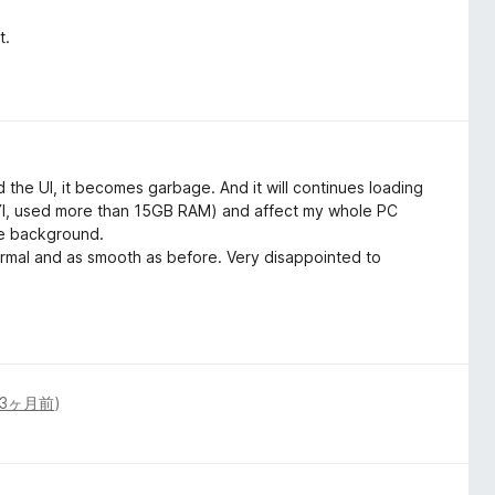
t.
the UI, it becomes garbage. And it will continues loading
(FYI, used more than 15GB RAM) and affect my whole PC
the background.
rmal and as smooth as before. Very disappointed to
3ヶ月前
)