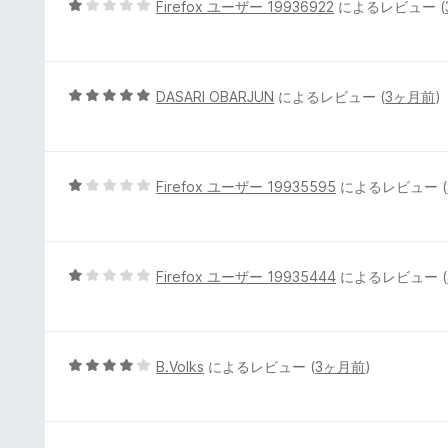
5
Firefox ユーザー 19936922
によるレビュー (
の
段
評
階
価
中
1
5
DASARI OBARJUN
によるレビュー (
3ヶ月前
)
の
段
評
階
価
中
5
5
Firefox ユーザー 19935595
によるレビュー (
の
段
評
階
価
中
1
5
Firefox ユーザー 19935444
によるレビュー (
の
段
評
階
価
中
1
5
B.Volks
によるレビュー (
3ヶ月前
)
の
段
評
階
価
中