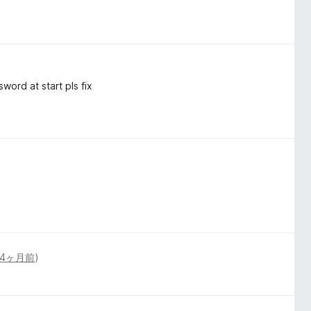
word at start pls fix
4ヶ月前
)