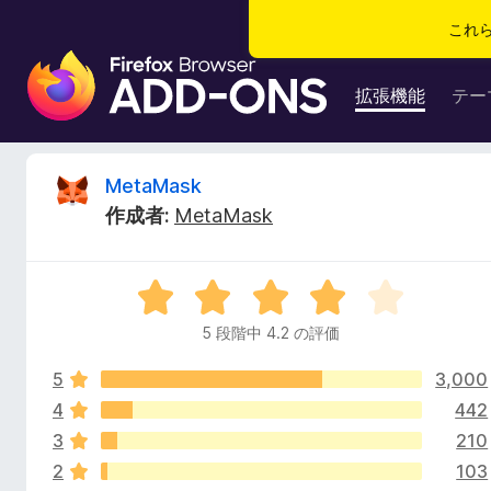
これ
F
i
拡張機能
テー
r
e
f
M
MetaMask
o
作成者:
MetaMask
x
e
ブ
ラ
t
5
ウ
段
ザ
5 段階中 4.2 の評価
a
階
ー
中
ア
5
3,000
4
M
ド
.
4
442
2
オ
3
210
a
の
ン
2
103
評