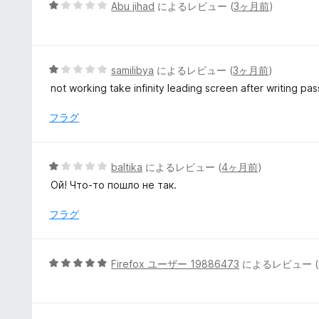
4
5
Abu jihad
によるレビュー (
3ヶ月前
)
の
段
評
階
価
中
1
5
samilibya
によるレビュー (
3ヶ月前
)
の
段
not working take infinity leading screen after writing pass
評
階
価
中
フラグ
1
の
評
5
baltika
によるレビュー (
4ヶ月前
)
価
段
Ой! Что-то пошло не так.
階
中
フラグ
1
の
評
5
Firefox ユーザー 19886473
によるレビュー (
価
段
階
中