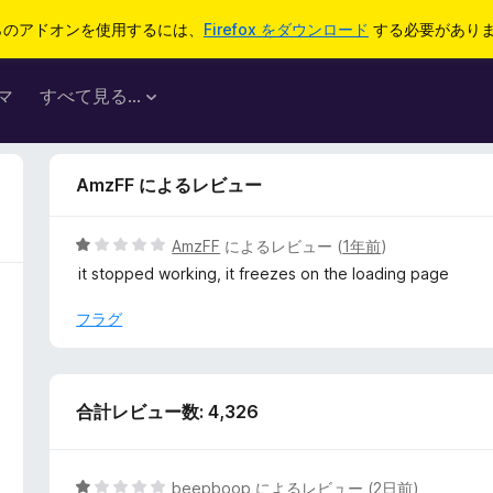
らのアドオンを使用するには、
Firefox をダウンロード
する必要があり
マ
すべて見る...
AmzFF によるレビュー
5
AmzFF
によるレビュー (
1年前
)
段
it stopped working, it freezes on the loading page
階
中
フラグ
1
の
評
価
合計レビュー数: 4,326
5
beepboop
によるレビュー (
2日前
)