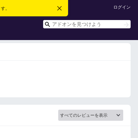
ログイン
ます。
こ
の
お
検
知
検
ら
索
索
せ
を
閉
じ
る