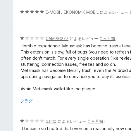
の
評
5
E-MOBI / EKONOMIK MOBIL
によるレビュー 
価
段
階
中
5
5
CAMPI6277
によるレビュー (
1ヶ月前
)
の
段
Horrible experience. Metamask has become trash at eve
評
階
This extension is slow, full of bugs (you need to refre
価
中
often don't match. For every single operation (like revi
1
stuttering, connection issues, freezes and so on.
の
Metamask has become literally trash, even the Android 
評
ups during navigation to convince you to buy its useless
価
Avoid Metamask wallet like the plague.
フラグ
5
palito
によるレビュー (
1ヶ月前
)
段
It became so bloated that even on a reasonably new comp