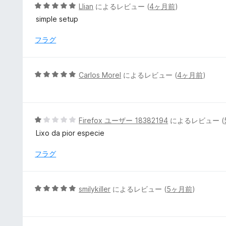
5
5
Llian
によるレビュー (
4ヶ月前
)
の
段
simple setup
評
階
価
中
フラグ
5
の
評
5
Carlos Morel
によるレビュー (
4ヶ月前
)
価
段
階
中
5
5
Firefox ユーザー 18382194
によるレビュー (
の
段
Lixo da pior especie
評
階
価
中
フラグ
1
の
評
5
smilykiller
によるレビュー (
5ヶ月前
)
価
段
階
中