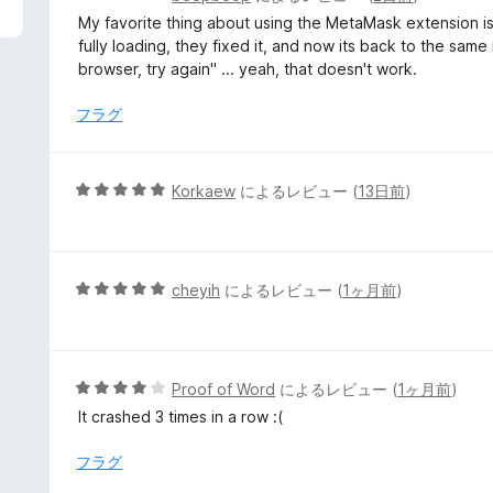
段
My favorite thing about using the MetaMask extension is 
階
fully loading, they fixed it, and now its back to the sam
中
browser, try again" ... yeah, that doesn't work.
1
の
フラグ
評
価
5
Korkaew
によるレビュー (
13日前
)
段
階
中
5
5
cheyih
によるレビュー (
1ヶ月前
)
の
段
評
階
価
中
5
5
Proof of Word
によるレビュー (
1ヶ月前
)
の
段
It crashed 3 times in a row :(
評
階
価
中
フラグ
4