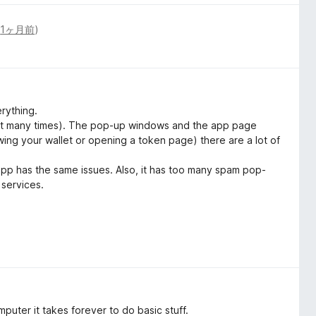
(
1ヶ月前
)
rything.
sh it many times). The pop-up windows and the app page
ewing your wallet or opening a token page) there are a lot of
app has the same issues. Also, it has too many spam pop-
 services.
uter it takes forever to do basic stuff.