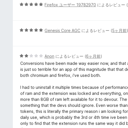
5
5
Firefox ユーザー 19782970
によるレビュー (
の
段
評
階
価
中
5
5
Genesis Core AGC
によるレビュー (
5ヶ月前
の
段
評
階
価
中
5
5
Anon
によるレビュー (
6ヶ月前
)
の
段
Conversions have been made way easier now, and that 
評
階
is just so terrible for an app of this magnitude that that
価
中
both chromium and firefox, i've used both.
2
の
I had to uninstall it multiple times because of performa
評
of ram and the extension was locked and everything, o
価
more than 8GB of ram left available for it to devour. The
something that the devs should ignore. Even worse than
tokens, this is literally the primary reason i am looking f
daily use, which is probably the 3rd or 4th time ive been
only to find that the extension runs the same way it did