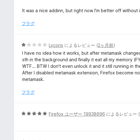
階
中
It was a nice addinn, but right now I'm better off without i
1
の
フラグ
評
価
5
Lycoris
によるレビュー (
2ヶ月前
)
段
I have no idea how it works, but after metamask changed 
階
sth in the background and finally it eat all my memory 
中
WTF... BTW I don't even unlock it and it still running in 
1
After I disabled metamask extension, Firefox become no
の
metamask.
評
価
フラグ
5
Firefox ユーザー 19938696
によるレビュー (
段
階
中
5