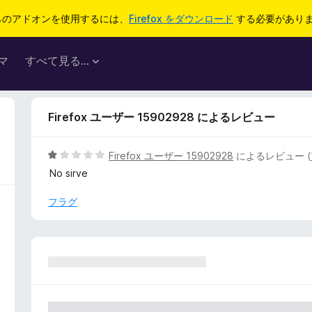
らのアドオンを使用するには、
Firefox をダウンロード
する必要があり
マ
すべて見る...
Firefox ユーザー 15902928 によるレビュー
5
Firefox ユーザー 15902928
によるレビュー (
段
No sirve
階
中
フラグ
1
の
評
価