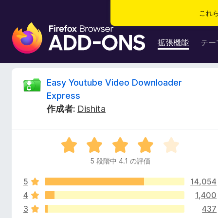
これ
F
i
拡張機能
テー
r
e
f
E
Easy Youtube Video Downloader
o
Express
x
a
作成者:
Dishita
ブ
ラ
s
ウ
5
ザ
y
段
ー
5 段階中 4.1 の評価
階
ア
Y
中
ド
5
14,054
4
オ
.
4
1,400
o
ン
1
3
437
の