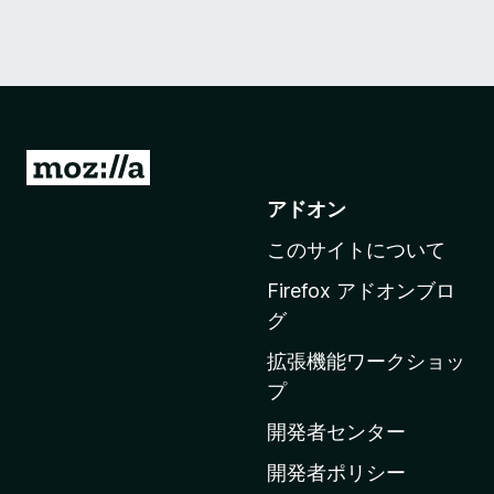
M
o
アドオン
z
このサイトについて
i
l
Firefox アドオンブロ
l
グ
a
拡張機能ワークショッ
の
プ
ホ
ー
開発者センター
ム
開発者ポリシー
ペ