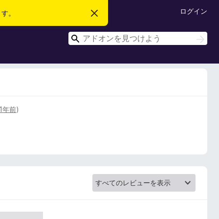
ログイン
ます。
こ
の
お
検
知
検
ら
索
索
せ
を
閉
じ
る
1年前
)