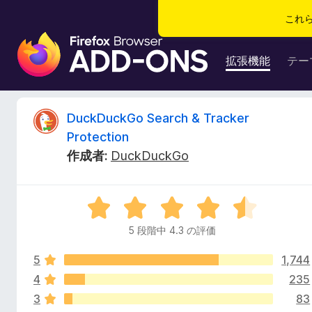
これ
F
i
拡張機能
テー
r
e
f
D
DuckDuckGo Search & Tracker
o
Protection
x
u
作成者:
DuckDuckGo
ブ
ラ
c
ウ
5
ザ
k
段
ー
5 段階中 4.3 の評価
階
ア
D
中
ド
5
1,744
4
オ
.
4
235
u
ン
3
3
83
の