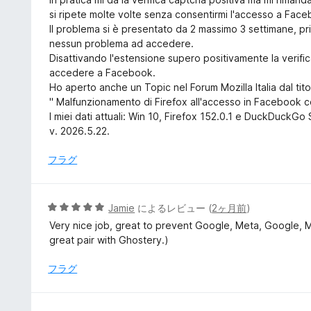
中
si ripete molte volte senza consentirmi l'accesso a Fac
3
Il problema si è presentato da 2 massimo 3 settimane, p
の
nessun problema ad accedere.
評
Disattivando l'estensione supero positivamente la verif
価
accedere a Facebook.
Ho aperto anche un Topic nel Forum Mozilla Italia dal tito
" Malfunzionamento di Firefox all'accesso in Facebook c
I miei dati attuali: Win 10, Firefox 152.0.1 e DuckDuckG
v. 2026.5.22.
フラグ
5
Jamie
によるレビュー (
2ヶ月前
)
段
Very nice job, great to prevent Google, Meta, Google, 
階
great pair with Ghostery.)
中
5
フラグ
の
評
価