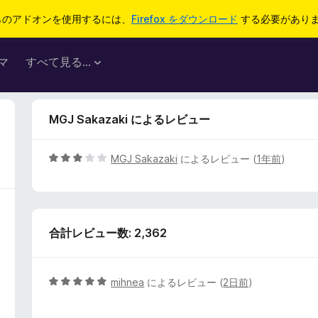
らのアドオンを使用するには、
Firefox をダウンロード
する必要があり
マ
すべて見る...
MGJ Sakazaki によるレビュー
5
MGJ Sakazaki
によるレビュー (
1年前
)
段
階
中
3
合計レビュー数: 2,362
の
評
価
5
mihnea
によるレビュー (
2日前
)
段
階