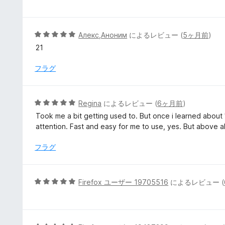
評
階
価
中
5
5
Алекс,Аноним
によるレビュー (
5ヶ月前
)
の
段
21
評
階
価
中
フラグ
5
の
評
5
Regina
によるレビュー (
6ヶ月前
)
価
段
Took me a bit getting used to. But once i learned about 
階
attention. Fast and easy for me to use, yes. But above al
中
5
フラグ
の
評
価
5
Firefox ユーザー 19705516
によるレビュー (
段
階
中
5