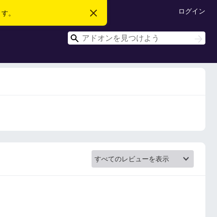
ログイン
ます。
こ
の
お
検
知
検
ら
索
索
せ
を
閉
じ
る