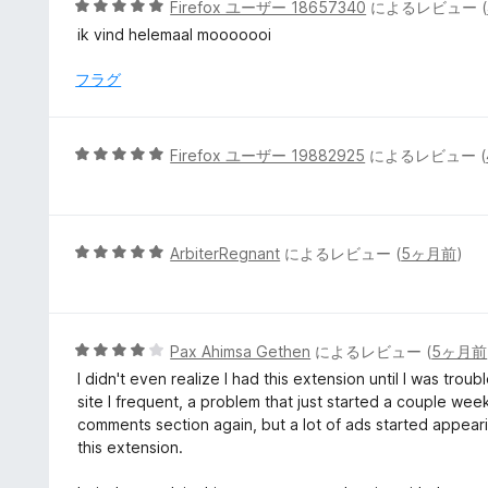
5
Firefox ユーザー 18657340
によるレビュー (
の
段
ik vind helemaal mooooooi
評
階
価
中
フラグ
5
の
評
5
Firefox ユーザー 19882925
によるレビュー (
価
段
階
中
5
5
ArbiterRegnant
によるレビュー (
5ヶ月前
)
の
段
評
階
価
中
5
5
Pax Ahimsa Gethen
によるレビュー (
5ヶ月前
の
段
I didn't even realize I had this extension until I was tr
評
階
site I frequent, a problem that just started a couple we
価
中
comments section again, but a lot of ads started appeari
4
this extension.
の
評