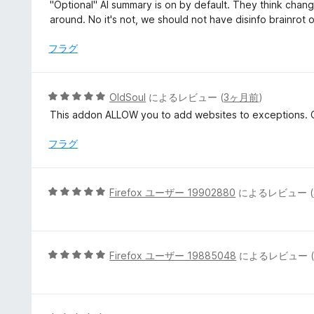
段
"Optional" AI summary is on by default. They think chang
評
階
around. No it's not, we should not have disinfo brainrot 
価
中
1
フラグ
の
評
価
5
OldSoul
によるレビュー (
3ヶ月前
)
段
This addon ALLOW you to add websites to exceptions. C
階
中
フラグ
5
の
評
5
Firefox ユーザー 19902880
によるレビュー (
価
段
階
中
5
5
Firefox ユーザー 19885048
によるレビュー 
の
段
評
階
価
中
5