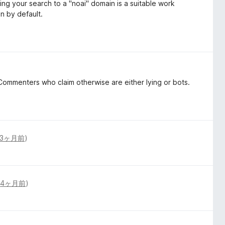
ing your search to a "noai" domain is a suitable work
on by default.
ommenters who claim otherwise are either lying or bots.
3ヶ月前
)
(
4ヶ月前
)