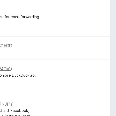
ed for email forwarding
21日前
)
24日前
)
ponibile DuckDuckGo.
2ヶ月前
)
tcha di Facebook,
a al login e questo