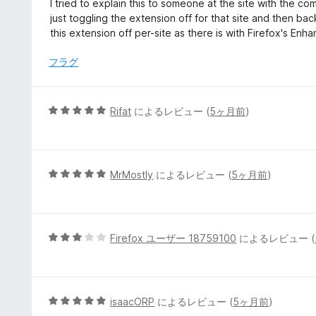
I tried to explain this to someone at the site with the c
価
just toggling the extension off for that site and then bac
this extension off per-site as there is with Firefox's En
フラグ
5
Rifat
によるレビュー (
5ヶ月前
)
段
階
中
5
5
MrMostly
によるレビュー (
5ヶ月前
)
の
段
評
階
価
中
5
5
Firefox ユーザー 18759100
によるレビュー (
の
段
評
階
価
中
3
5
isaacORP
によるレビュー (
5ヶ月前
)
の
段