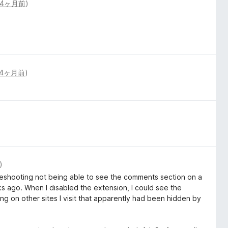
4ヶ月前
)
4ヶ月前
)
)
oubleshooting not being able to see the comments section on a
eks ago. When I disabled the extension, I could see the
ng on other sites I visit that apparently had been hidden by