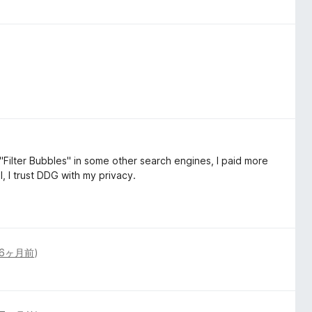
"Filter Bubbles" in some other search engines, I paid more
l, I trust DDG with my privacy.
6ヶ月前
)