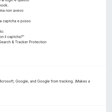
ebook.
rima non avevo
ica captcha e posso
lo:
on il captcha?"
o Search & Tracker Protection
Microsoft, Google, and Google from tracking. (Makes a