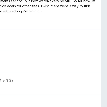
omments section, but they weren't very helpful. So for now I'm
k on again for other sites. I wish there were a way to turn
hanced Tracking Protection.
5ヶ月前
)