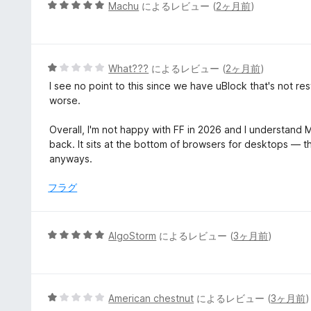
5
Machu
によるレビュー (
2ヶ月前
)
段
階
中
5
5
What???
によるレビュー (
2ヶ月前
)
の
段
I see no point to this since we have uBlock that's not r
評
階
worse.
価
中
1
Overall, I'm not happy with FF in 2026 and I understand Mo
の
back. It sits at the bottom of browsers for desktops — 
評
anyways.
価
フラグ
5
AlgoStorm
によるレビュー (
3ヶ月前
)
段
階
中
5
5
American chestnut
によるレビュー (
3ヶ月前
)
の