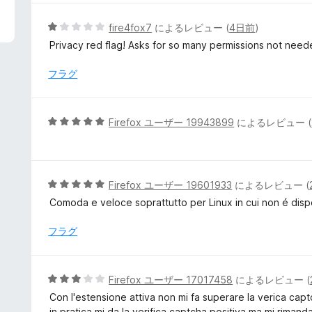
中
5
5
fire4fox7
によるレビュー (
4日前
)
の
段
Privacy red flag! Asks for so many permissions not need
評
階
価
中
フラグ
1
の
評
5
Firefox ユーザー 19943899
によるレビュー (
価
段
階
中
5
5
Firefox ユーザー 19601933
によるレビュー (
の
段
Comoda e veloce soprattutto per Linux in cui non é dis
評
階
価
中
フラグ
5
の
評
5
Firefox ユーザー 17017458
によるレビュー (
価
段
Con l'estensione attiva non mi fa superare la verica cap
階
in pratica mi da la verifica captcha positiva ma mi rimand