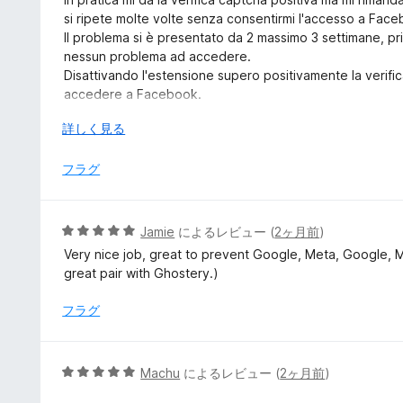
中
si ripete molte volte senza consentirmi l'accesso a Fac
3
Il problema si è presentato da 2 massimo 3 settimane, p
の
nessun problema ad accedere.
評
Disattivando l'estensione supero positivamente la verif
価
accedere a Facebook.
Ho aperto anche un Topic nel Forum Mozilla Italia dal tito
広
詳しく見る
" Malfunzionamento di Firefox all'accesso in Facebook c
げ
I miei dati attuali: Win 10, Firefox 152.0.1 e DuckDuckG
て
フラグ
v. 2026.5.22.
5
Jamie
によるレビュー (
2ヶ月前
)
段
Very nice job, great to prevent Google, Meta, Google, 
階
great pair with Ghostery.)
中
5
フラグ
の
評
価
5
Machu
によるレビュー (
2ヶ月前
)
段