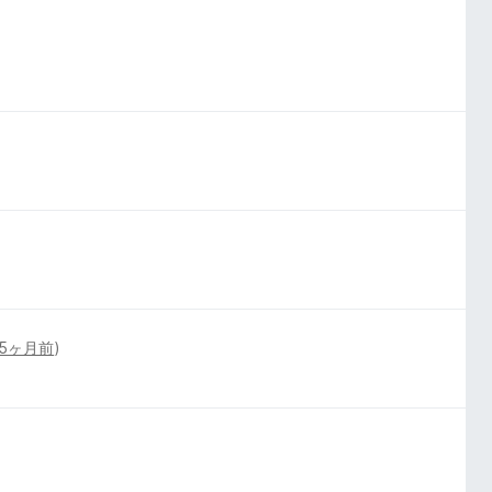
hanced Tracking Protection.
5ヶ月前
)