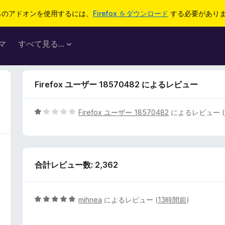
らのアドオンを使用するには、
Firefox をダウンロード
する必要があり
マ
すべて見る...
Firefox ユーザー 18570482 によるレビュー
5
Firefox ユーザー 18570482
によるレビュー (
段
階
中
1
合計レビュー数: 2,362
の
評
価
5
mihnea
によるレビュー (
13時間前
)
段
階