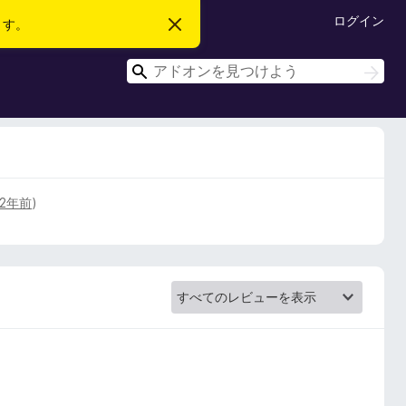
ログイン
ます。
こ
の
お
検
知
検
ら
索
索
せ
を
閉
じ
る
2年前
)