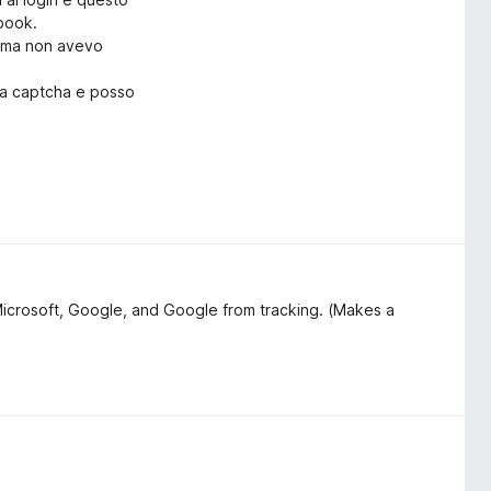
ebook.
rima non avevo
ica captcha e posso
lo:
on il captcha?"
o Search & Tracker Protection
Microsoft, Google, and Google from tracking. (Makes a