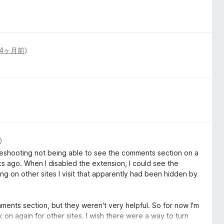
4ヶ月前
)
)
oubleshooting not being able to see the comments section on a
eks ago. When I disabled the extension, I could see the
ng on other sites I visit that apparently had been hidden by
omments section, but they weren't very helpful. So for now I'm
k on again for other sites. I wish there were a way to turn