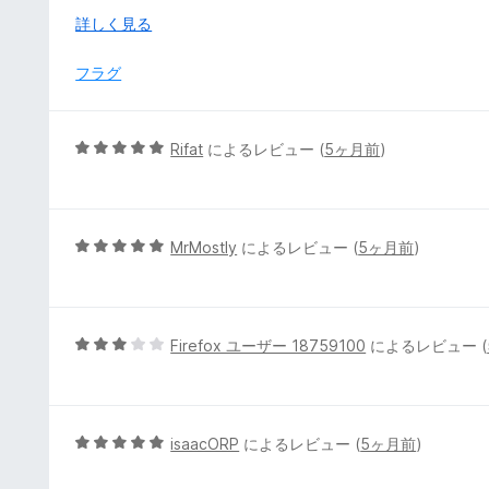
this extension off per-site as there is with Firefox's En
広
詳しく見る
げ
て
フラグ
5
Rifat
によるレビュー (
5ヶ月前
)
段
階
中
5
5
MrMostly
によるレビュー (
5ヶ月前
)
の
段
評
階
価
中
5
5
Firefox ユーザー 18759100
によるレビュー (
の
段
評
階
価
中
3
5
isaacORP
によるレビュー (
5ヶ月前
)
の
段
評
階