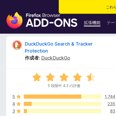
これ
F
i
拡張機能
テー
r
e
f
D
DuckDuckGo Search & Tracker
o
Protection
x
u
作成者:
DuckDuckGo
ブ
ラ
c
ウ
5
ザ
k
段
ー
5 段階中 4.3 の評価
階
ア
D
中
ド
5
1,744
4
オ
.
4
235
u
ン
3
3
83
の