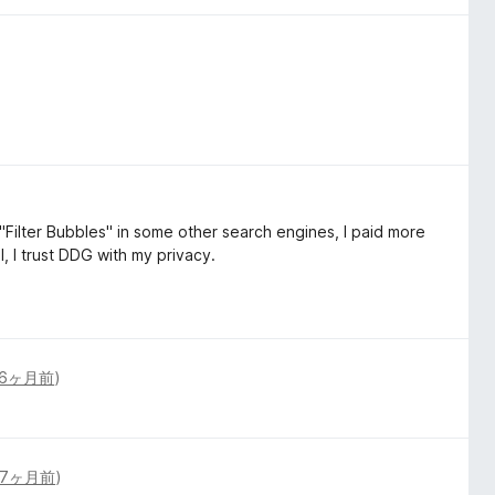
"Filter Bubbles" in some other search engines, I paid more
l, I trust DDG with my privacy.
6ヶ月前
)
7ヶ月前
)