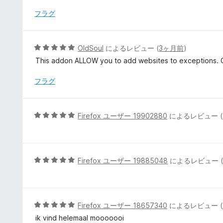
中
1
フラグ
の
評
価
5
OldSoul
によるレビュー (
3ヶ月前
)
段
This addon ALLOW you to add websites to exceptions. C
階
中
フラグ
5
の
評
5
Firefox ユーザー 19902880
によるレビュー (
価
段
階
中
5
5
Firefox ユーザー 19885048
によるレビュー 
の
段
評
階
価
中
5
5
Firefox ユーザー 18657340
によるレビュー (
の
段
ik vind helemaal mooooooi
評