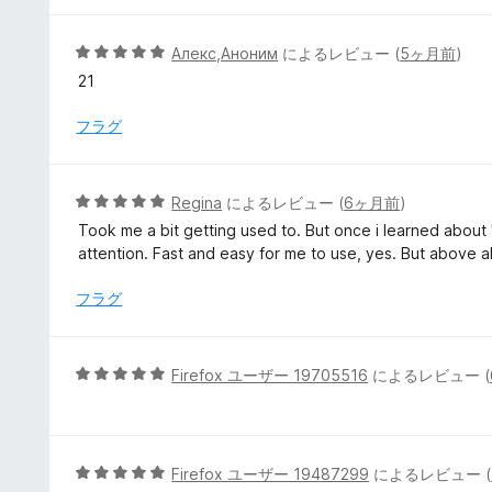
価
中
5
5
Алекс,Аноним
によるレビュー (
5ヶ月前
)
の
段
21
評
階
価
中
フラグ
5
の
評
5
Regina
によるレビュー (
6ヶ月前
)
価
段
Took me a bit getting used to. But once i learned about 
階
attention. Fast and easy for me to use, yes. But above al
中
5
フラグ
の
評
価
5
Firefox ユーザー 19705516
によるレビュー (
段
階
中
5
5
Firefox ユーザー 19487299
によるレビュー (
の