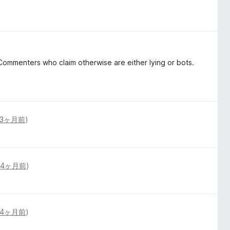
ommenters who claim otherwise are either lying or bots.
3ヶ月前
)
(
4ヶ月前
)
4ヶ月前
)