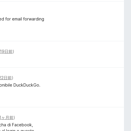
ed for email forwarding
19日前
)
22日前
)
ponibile DuckDuckGo.
1ヶ月前
)
tcha di Facebook,
a al login e questo