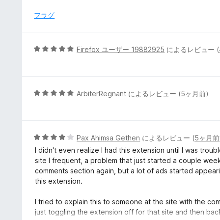
階
価
中
フラグ
5
の
評
5
Firefox ユーザー 19882925
によるレビュー (
価
段
階
中
5
5
ArbiterRegnant
によるレビュー (
5ヶ月前
)
の
段
評
階
価
中
5
5
Pax Ahimsa Gethen
によるレビュー (
5ヶ月前
の
段
I didn't even realize I had this extension until I was tr
評
階
site I frequent, a problem that just started a couple we
価
中
comments section again, but a lot of ads started appeari
4
this extension.
の
評
I tried to explain this to someone at the site with the c
価
just toggling the extension off for that site and then bac