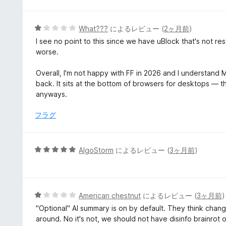
階
中
5
5
What???
によるレビュー (
2ヶ月前
)
の
段
I see no point to this since we have uBlock that's not r
評
階
worse.
価
中
1
Overall, I'm not happy with FF in 2026 and I understand Mo
の
back. It sits at the bottom of browsers for desktops — 
評
anyways.
価
フラグ
5
AlgoStorm
によるレビュー (
3ヶ月前
)
段
階
中
5
5
American chestnut
によるレビュー (
3ヶ月前
)
の
段
"Optional" AI summary is on by default. They think chang
評
階
around. No it's not, we should not have disinfo brainrot 
価