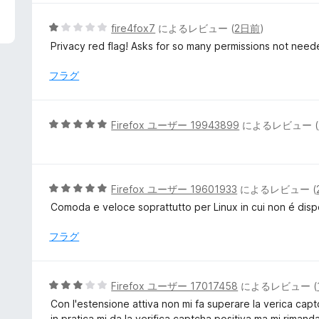
中
5
5
fire4fox7
によるレビュー (
2日前
)
の
段
Privacy red flag! Asks for so many permissions not need
評
階
価
中
フラグ
1
の
評
5
Firefox ユーザー 19943899
によるレビュー (
価
段
階
中
5
5
Firefox ユーザー 19601933
によるレビュー (
の
段
Comoda e veloce soprattutto per Linux in cui non é dis
評
階
価
中
フラグ
5
の
評
5
Firefox ユーザー 17017458
によるレビュー (
価
段
Con l'estensione attiva non mi fa superare la verica cap
階
in pratica mi da la verifica captcha positiva ma mi rimand