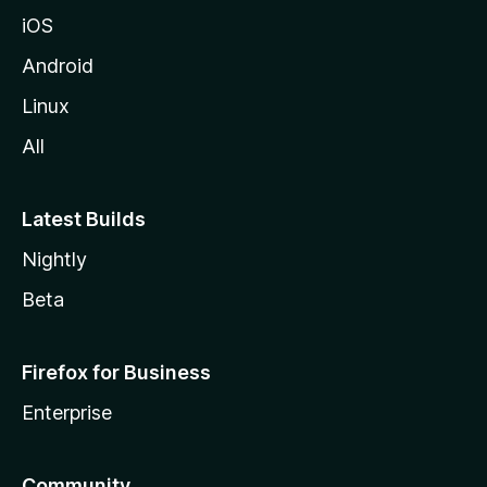
iOS
Android
Linux
All
Latest Builds
Nightly
Beta
Firefox for Business
Enterprise
Community