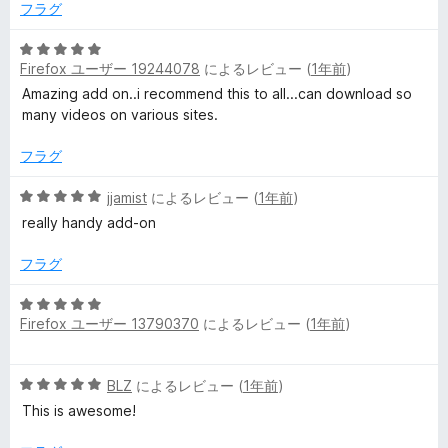
中
フラグ
e
5
の
5
r
評
Firefox ユーザー 19244078
によるレビュー (
1年前
)
段
価
階
Amazing add on..i recommend this to all...can download so
の
中
many videos on various sites.
5
の
フラグ
レ
評
価
5
jjamist
によるレビュー (
1年前
)
ビ
段
really handy add-on
階
ュ
中
フラグ
5
の
ー
5
評
Firefox ユーザー 13790370
によるレビュー (
1年前
)
段
価
階
中
5
BLZ
によるレビュー (
1年前
)
5
段
の
This is awesome!
階
評
中