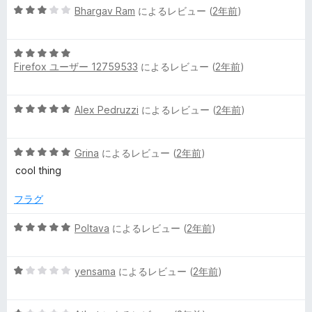
5
Bhargav Ram
によるレビュー (
2年前
)
5
段
の
階
評
5
中
価
Firefox ユーザー 12759533
によるレビュー (
2年前
)
段
3
階
の
中
評
5
Alex Pedruzzi
によるレビュー (
2年前
)
5
価
段
の
階
評
5
中
Grina
によるレビュー (
2年前
)
価
段
5
cool thing
階
の
中
評
フラグ
5
価
の
5
Poltava
によるレビュー (
2年前
)
評
段
価
階
5
中
yensama
によるレビュー (
2年前
)
段
5
階
の