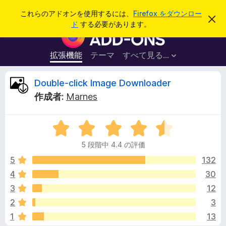
検
ログイン
これらのアドオンを使用するには、
Firefox をダウンロー
こ
索
ド
する必要があります。
の
F
お
i
知
ら
r
拡張機能
テーマ
すべて見る...
せ
e
を
閉
f
D
Double-click Image Downloader
じ
o
る
作成者:
Marnes
x
o
ブ
5
ラ
u
段
ウ
5 段階中 4.4 の評価
階
ザ
b
中
5
132
ー
4
4
30
ア
l
.
ド
3
12
4
オ
の
e
2
3
評
ン
1
13
価