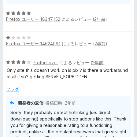
5
Firefox ユーザー 18347152
によるレビュー (
2年前
)
段
階
中
5
5
Firefox ユーザー 14624091
によるレビュー (
2年前
)
段
の
階
評
中
価
5
ProtonLover
によるレビュー (
2年前
)
1
段
の
Only site this doesn't work on is pixiv is there a workaround
階
評
at all if so? getting SERVER_FORBIDDEN
中
価
4
フラグ
の
評
開発者の返信
投稿日時:
2年前
価
Sorry, they probably detect hotlinking (i.e. direct
downloading) specifically to stop addons like this. Thank
you for giving a reasonable rating to a functioning
product, unlike all the petulant reviewers that go straight