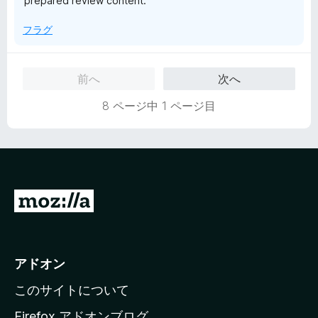
prepared review content.
フラグ
前へ
次へ
8 ページ中 1 ページ目
M
o
z
i
アドオン
l
このサイトについて
l
a
Firefox アドオンブログ