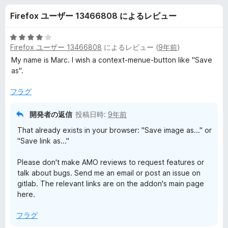
-
Firefox ユーザー 13466808 によるレビュー
c
5
Firefox ユーザー 13466808
によるレビュー (
9年前
)
l
段
階
My name is Marc. I wish a context-menue-button like "Save
中
as".
i
4
の
フラグ
c
評
価
開発者の返信
投稿日時:
9年前
k
That already exists in your browser: "Save image as..." or
"Save link as..."
I
Please don't make AMO reviews to request features or
m
talk about bugs. Send me an email or post an issue on
gitlab. The relevant links are on the addon's main page
here.
a
フラグ
g