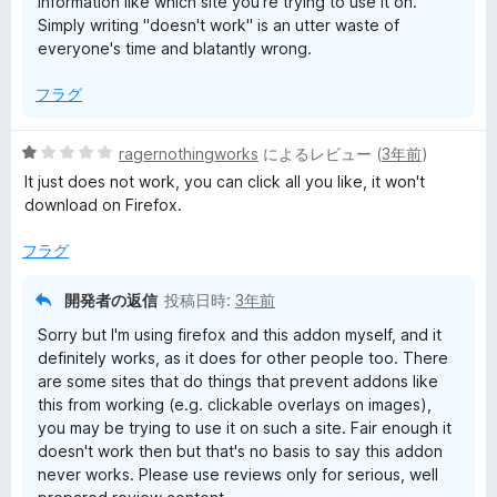
information like which site you're trying to use it on.
Simply writing "doesn't work" is an utter waste of
everyone's time and blatantly wrong.
フラグ
5
ragernothingworks
によるレビュー (
3年前
)
段
It just does not work, you can click all you like, it won't
階
download on Firefox.
中
1
フラグ
の
評
開発者の返信
投稿日時:
3年前
価
Sorry but I'm using firefox and this addon myself, and it
definitely works, as it does for other people too. There
are some sites that do things that prevent addons like
this from working (e.g. clickable overlays on images),
you may be trying to use it on such a site. Fair enough it
doesn't work then but that's no basis to say this addon
never works. Please use reviews only for serious, well