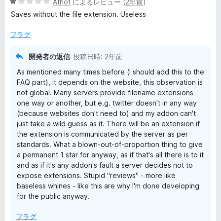
5
中
Athot
によるレビュー (
2年前
)
評
段
1
価
Saves without the file extension. Useless
階
の
中
評
フラグ
1
価
の
開発者の返信
投稿日時:
2年前
評
As mentioned many times before (I should add this to the
価
FAQ part), it depends on the website, this observation is
not global. Many servers provide filename extensions
one way or another, but e.g. twitter doesn't in any way
(because websites don't need to) and my addon can't
just take a wild guess as it. There will be an extension if
the extension is communicated by the server as per
standards. What a blown-out-of-proportion thing to give
a permanent 1 star for anyway, as if that's all there is to it
and as if it's any addon's fault a server decides not to
expose extensions. Stupid "reviews" - more like
baseless whines - like this are why I'm done developing
for the public anyway.
フラグ