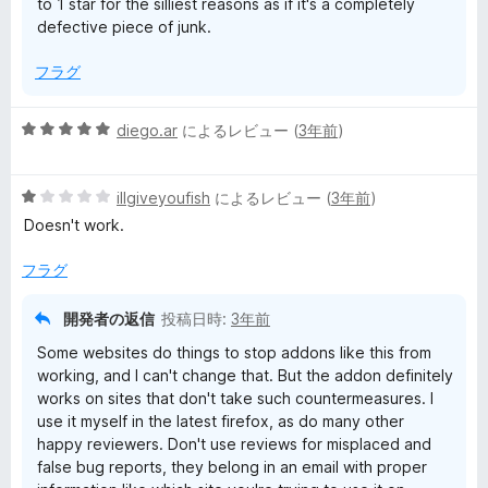
to 1 star for the silliest reasons as if it's a completely
defective piece of junk.
フラグ
5
diego.ar
によるレビュー (
3年前
)
段
階
5
中
illgiveyoufish
によるレビュー (
3年前
)
段
5
Doesn't work.
階
の
中
評
フラグ
1
価
の
開発者の返信
投稿日時:
3年前
評
Some websites do things to stop addons like this from
価
working, and I can't change that. But the addon definitely
works on sites that don't take such countermeasures. I
use it myself in the latest firefox, as do many other
happy reviewers. Don't use reviews for misplaced and
false bug reports, they belong in an email with proper