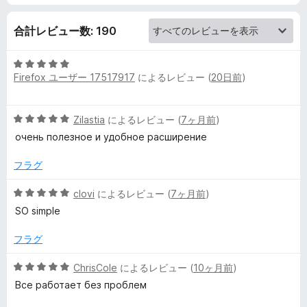
e
合計レビュー数: 190
D
5
Firefox ユーザー 17517917
によるレビュー (
20日前
)
段
o
階
中
5
w
Zilastia
によるレビュー (
7ヶ月前
)
5
段
の
очень полезное и удобное расширение
階
評
n
中
価
フラグ
5
l
の
5
clovi
によるレビュー (
7ヶ月前
)
評
段
SO simple
o
価
階
中
フラグ
5
a
の
5
ChrisCole
によるレビュー (
10ヶ月前
)
評
段
d
Все работает без проблем
価
階