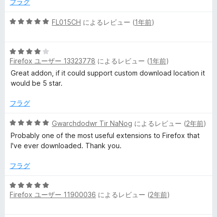
価
フラグ
5
の
5
FL015CH
によるレビュー (
1年前
)
評
段
価
階
5
中
Firefox ユーザー 13323778
によるレビュー (
1年前
)
段
5
階
の
Great addon, if it could support custom download location it
中
評
would be 5 star.
4
価
の
フラグ
評
価
5
Gwarchdodwr Tir NaNog
によるレビュー (
2年前
)
段
Probably one of the most useful extensions to Firefox that
階
I've ever downloaded. Thank you.
中
5
フラグ
の
評
5
価
Firefox ユーザー 11900036
によるレビュー (
2年前
)
段
階
中