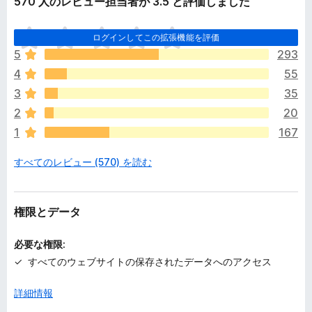
570 人のレビュー担当者が 3.5 と評価しました
ま
ログインしてこの拡張機能を評価
だ
5
293
評
4
55
価
さ
3
35
れ
2
20
て
1
167
い
ま
すべてのレビュー (570) を読む
せ
ん
権限とデータ
必要な権限:
すべてのウェブサイトの保存されたデータへのアクセス
詳細情報