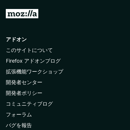
M
o
z
i
アドオン
l
このサイトについて
l
a
Firefox アドオンブログ
の
拡張機能ワークショップ
ホ
開発者センター
ー
ム
開発者ポリシー
ペ
コミュニティブログ
ー
ジ
フォーラム
へ
バグを報告