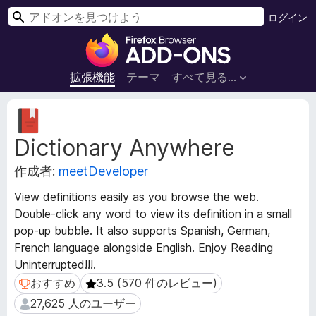
検
ログイン
索
F
i
r
拡張機能
テーマ
すべて見る...
e
f
拡
o
張
Dictionary Anywhere
機
x
能
ブ
作成者:
meetDeveloper
メ
ラ
タ
ウ
View definitions easily as you browse the web.
デ
ザ
Double-click any word to view its definition in a small
ー
ー
pop-up bubble. It also supports Spanish, German,
タ
ア
French language alongside English. Enjoy Reading
ド
Uninterrupted!!!.
オ
おすすめ
3.5 (570 件のレビュー)
おすすめ
3.5 (570 件のレビュー)
ン
27,625 人のユーザー
27,625 人のユーザー