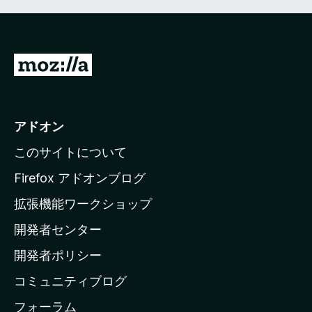
M
o
z
i
アドオン
l
このサイトについて
l
a
Firefox アドオンブログ
の
拡張機能ワークショップ
ホ
開発者センター
ー
ム
開発者ポリシー
ペ
コミュニティブログ
ー
ジ
フォーラム