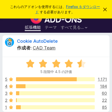
検
ログイン
これらのアドオンを使用するには、
Firefox をダウンロー
こ
索
ド
する必要があります。
の
F
お
i
知
ら
r
拡張機能
テーマ
すべて見る...
せ
e
を
閉
f
C
Cookie AutoDelete
じ
o
る
作成者:
CAD Team
x
o
ブ
5
ラ
o
段
ウ
5 段階中 4.5 の評価
階
ザ
k
中
5
1,171
ー
4
4
184
ア
i
.
ド
3
60
5
オ
の
e
2
22
評
ン
1
85
価