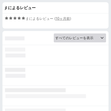
A
jI によるレビュー
u
5
jI
によるレビュー (
10ヶ月前
)
t
段
階
中
o
5
の
D
評
価
e
l
e
t
e