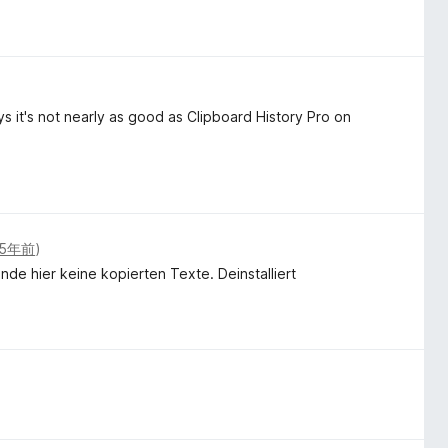
ays it's not nearly as good as Clipboard History Pro on
5年前
)
nde hier keine kopierten Texte. Deinstalliert