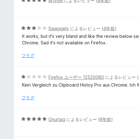
5
Artyom
によるレビュー (
4年前
)
段
階
中
5
5
Swaggely
によるレビュー (
4年前
)
の
段
It works, but it's very bland and like the review below s
評
階
Chrome. Sad it's not available on Firefox.
価
中
3
フラグ
の
評
価
5
Firefox ユーザー 12520080
によるレビュー (
段
Kein Vergleich zu Clipboard Histoy Pro aus Chrome. Ich fi
階
中
フラグ
1
の
評
5
Onurtag
によるレビュー (
6年前
)
価
段
階
中