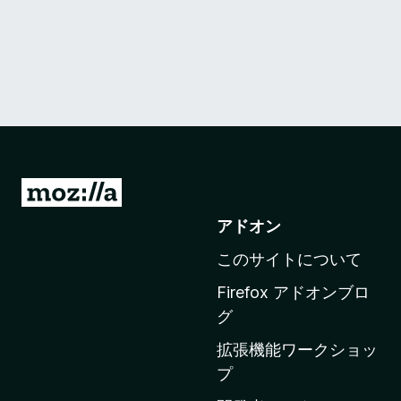
M
o
アドオン
z
このサイトについて
i
l
Firefox アドオンブロ
l
グ
a
拡張機能ワークショッ
の
プ
ホ