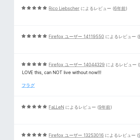
5
5
Rico Liebscher
によるレビュー (
6年前
)
の
段
評
階
価
中
5
5
Firefox ユーザー 14119550
によるレビュー (
の
段
評
階
価
中
5
5
Firefox ユーザー 14044329
によるレビュー (
の
段
LOVE this, can NOT live without now!!!
評
階
価
中
フラグ
5
の
評
5
FaLLeN
によるレビュー (
9年前
)
価
段
階
中
5
5
Firefox ユーザー 13253016
によるレビュー (
の