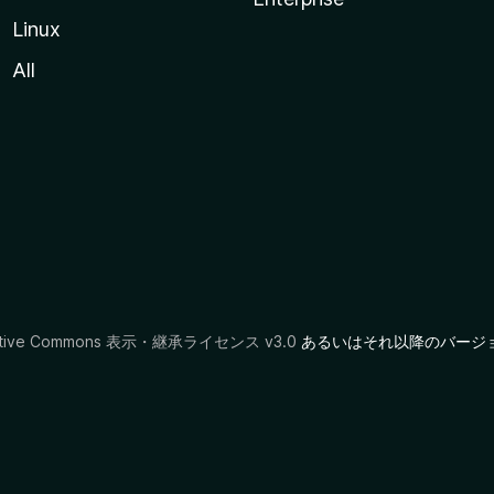
Linux
All
ative Commons 表示・継承ライセンス v3.0
あるいはそれ以降のバージ