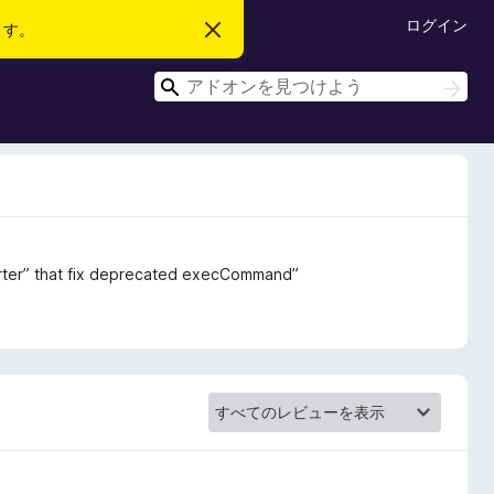
ログイン
ます。
こ
の
お
検
知
検
ら
索
索
せ
を
閉
じ
る
serter” that fix deprecated execCommand”