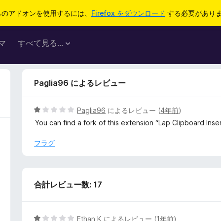
らのアドオンを使用するには、
Firefox をダウンロード
する必要があり
マ
すべて見る...
Paglia96 によるレビュー
5
Paglia96
によるレビュー (
4年前
)
段
You can find a fork of this extension “Lap Clipboard In
階
中
フラグ
1
の
評
価
合計レビュー数: 17
5
Ethan K
によるレビュー (
1年前
)