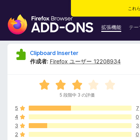
これ
F
i
拡張機能
テー
r
e
f
C
Clipboard Inserter
o
作成者:
Firefox ユーザー 12208934
x
l
ブ
ラ
i
5
ウ
段
ザ
5 段階中 3 の評価
p
階
ー
中
ア
5
7
3
b
ド
の
4
0
評
オ
3
3
o
価
ン
2
0