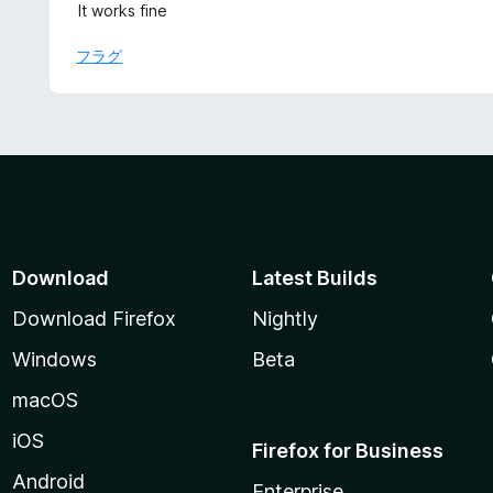
段
It works fine
評
階
価
中
フラグ
5
の
評
価
Download
Latest Builds
Download Firefox
Nightly
Windows
Beta
macOS
iOS
Firefox for Business
Android
Enterprise