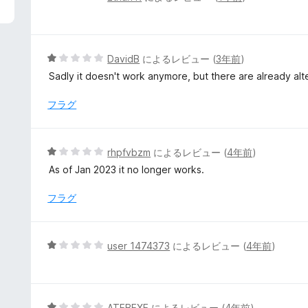
段
階
中
1
5
DavidB
によるレビュー (
3年前
)
の
段
Sadly it doesn't work anymore, but there are already al
評
階
価
中
フラグ
1
の
評
5
rhpfvbzm
によるレビュー (
4年前
)
価
段
As of Jan 2023 it no longer works.
階
中
フラグ
1
の
評
5
user 1474373
によるレビュー (
4年前
)
価
段
階
中
1
5
ATEBEXE
によるレビュー (
4年前
)