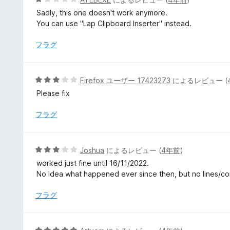
の
段
Sadly, this one doesn't work anymore.
評
階
You can use "Lap Clipboard Inserter" instead.
価
中
1
フラグ
の
評
価
5
Firefox ユーザー 17423273
によるレビュー (
段
Please fix
階
中
フラグ
3
の
評
5
Joshua
によるレビュー (
4年前
)
価
段
worked just fine until 16/11/2022.
階
No Idea what happened ever since then, but no lines/co
中
3
フラグ
の
評
価