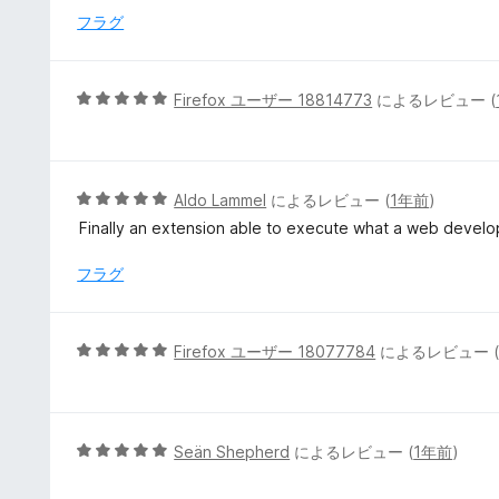
中
フラグ
5
の
評
5
Firefox ユーザー 18814773
によるレビュー (
価
段
階
中
5
5
Aldo Lammel
によるレビュー (
1年前
)
の
段
Finally an extension able to execute what a web develo
評
階
価
中
フラグ
5
の
評
5
Firefox ユーザー 18077784
によるレビュー 
価
段
階
中
5
5
Seän Shepherd
によるレビュー (
1年前
)
の
段
評
階