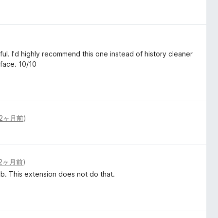
ful. I'd highly recommend this one instead of history cleaner
rface. 10/10
2ヶ月前
)
2ヶ月前
)
ab. This extension does not do that.