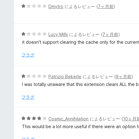
評
5
Dmytro
によるレビュー (
7ヶ月前
)
価
段
階
中
1
5
Lucy Mills
によるレビュー (
7ヶ月前
)
の
段
it doesn't support clearing the cache only for the curren
評
階
価
中
フラグ
1
の
評
5
Patrizio Bekerle
によるレビュー (
9ヶ月前
)
価
段
I was totally unaware that this extension clears ALL the b
階
中
フラグ
1
の
評
5
Cosmic_Annihilation
によるレビュー (
10ヶ月
価
段
This would be a lot more useful if there were an option 
階
中