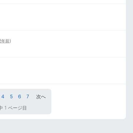
2年前
)
4
5
6
7
次へ
中 1 ページ目