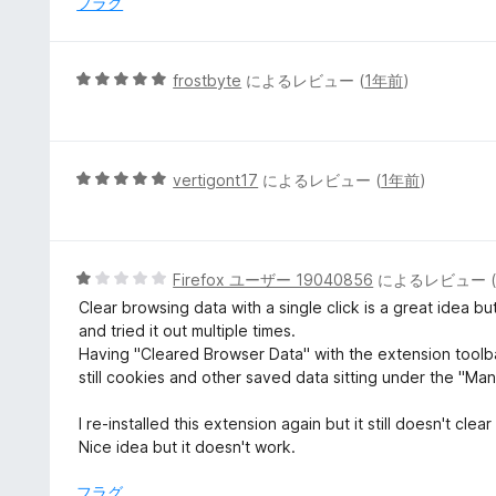
フラグ
5
の
評
5
frostbyte
によるレビュー (
1年前
)
価
段
階
中
5
5
vertigont17
によるレビュー (
1年前
)
の
段
評
階
価
中
5
5
Firefox ユーザー 19040856
によるレビュー 
の
段
Clear browsing data with a single click is a great idea b
評
階
and tried it out multiple times.
価
中
Having "Cleared Browser Data" with the extension toolbar
1
still cookies and other saved data sitting under the "M
の
評
I re-installed this extension again but it still doesn't clear 
価
Nice idea but it doesn't work.
フラグ