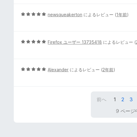
価
中
5
5
newsqueakerton
によるレビュー (
1年前
)
の
段
評
階
価
中
5
5
Firefox ユーザー 13735418
によるレビュー (
の
段
評
階
価
中
5
5
Alexander
によるレビュー (
2年前
)
の
段
評
階
価
中
5
前へ
1
2
3
の
評
9 ページ
価