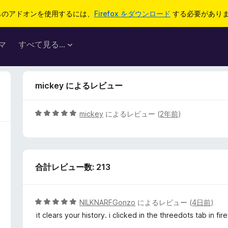
らのアドオンを使用するには、
Firefox をダウンロード
する必要があり
マ
すべて見る...
mickey によるレビュー
5
mickey
によるレビュー (
2年前
)
段
階
中
5
合計レビュー数: 213
の
評
価
5
NILKNARFGonzo
によるレビュー (
4日前
)
段
it clears your history. i clicked in the threedots tab in fi
階