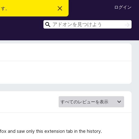
ログイン
ます。
こ
の
お
検
知
検
ら
索
索
せ
を
閉
じ
る
refox and saw only this extension tab in the history.