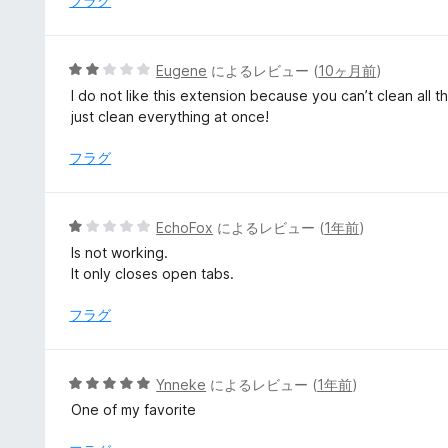
フラグ
4
の
評
5
Eugene
によるレビュー (
10ヶ月前
)
価
段
I do not like this extension because you can’t clean all
階
just clean everything at once!
中
2
フラグ
の
評
価
5
EchoFox
によるレビュー (
1年前
)
段
Is not working.
階
It only closes open tabs.
中
1
フラグ
の
評
価
5
Ynneke
によるレビュー (
1年前
)
段
One of my favorite
階
中