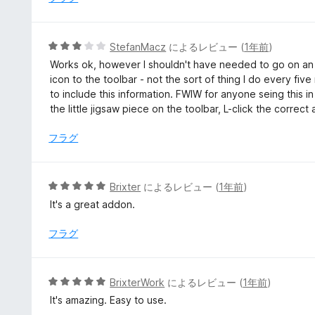
5
StefanMacz
によるレビュー (
1年前
)
段
Works ok, however I shouldn't have needed to go on an 
階
icon to the toolbar - not the sort of thing I do every fi
中
to include this information. FWIW for anyone seing this in 
3
the little jigsaw piece on the toolbar, L-click the correc
の
評
フラグ
価
5
Brixter
によるレビュー (
1年前
)
段
It's a great addon.
階
中
フラグ
5
の
評
5
BrixterWork
によるレビュー (
1年前
)
価
段
It's amazing. Easy to use.
階