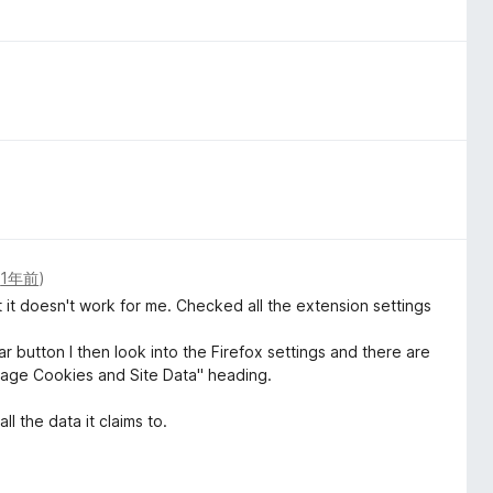
(
1年前
)
ut it doesn't work for me. Checked all the extension settings
 button I then look into the Firefox settings and there are
anage Cookies and Site Data" heading.
all the data it claims to.