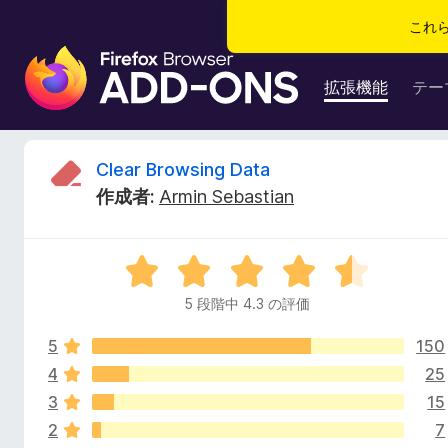
これ
F
i
拡張機能
テー
r
e
f
C
Clear Browsing Data
o
作成者:
Armin Sebastian
x
l
ブ
ラ
e
5
ウ
段
ザ
5 段階中 4.3 の評価
a
階
ー
中
ア
5
150
4
r
ド
.
4
25
3
オ
3
15
B
の
ン
2
7
評