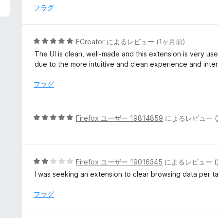
中
フラグ
5
の
評
5
ECreator
によるレビュー (
1ヶ月前
)
価
段
The UI is clean, well-made and this extension is very use
階
due to the more intuitive and clean experience and inte
中
5
フラグ
の
評
価
5
Firefox ユーザー 19814859
によるレビュー (
段
階
中
5
5
Firefox ユーザー 19016345
によるレビュー (
の
段
I was seeking an extension to clear browsing data per t
評
階
価
中
フラグ
2
の