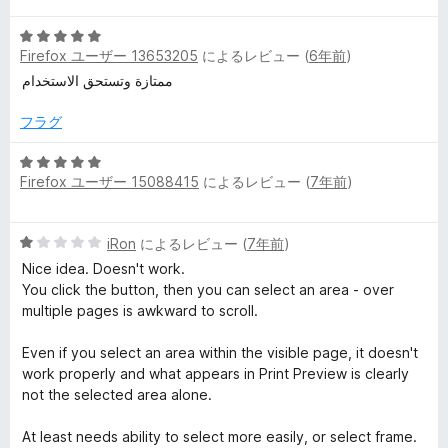
階
5
中
Firefox ユーザー 13653205
によるレビュー (
6年前
)
段
5
階
の
ممتازة وتستحق الاستخدام
中
評
5
価
フラグ
の
評
5
Firefox ユーザー 15088415
によるレビュー (
7年前
)
価
段
階
中
5
iRon
によるレビュー (
7年前
)
5
段
の
Nice idea. Doesn't work.
階
評
You click the button, then you can select an area - over
中
価
multiple pages is awkward to scroll.
1
の
Even if you select an area within the visible page, it doesn't
評
work properly and what appears in Print Preview is clearly
価
not the selected area alone.
At least needs ability to select more easily, or select frame.