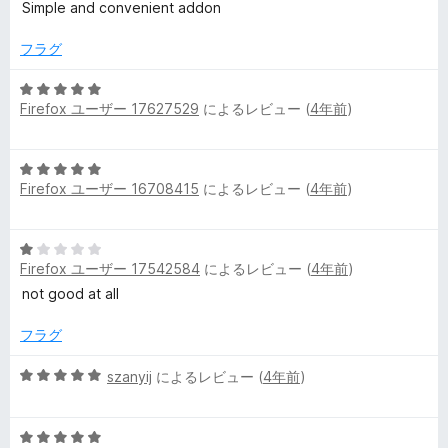
段
の
Simple and convenient addon
階
評
中
価
フラグ
5
の
5
評
Firefox ユーザー 17627529
によるレビュー (
4年前
)
段
価
階
中
5
5
Firefox ユーザー 16708415
によるレビュー (
4年前
)
段
の
階
評
中
価
5
5
Firefox ユーザー 17542584
によるレビュー (
4年前
)
段
の
階
not good at all
評
中
価
1
フラグ
の
評
5
szanyij
によるレビュー (
4年前
)
価
段
階
5
中