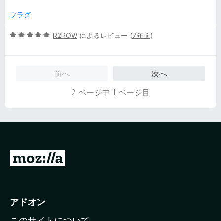
フラグ
5
R2ROW
によるレビュー (
7年前
)
段
階
中
前へ
次へ
5
の
2 ページ中 1 ページ目
評
価
M
o
z
i
アドオン
l
このサイトについて