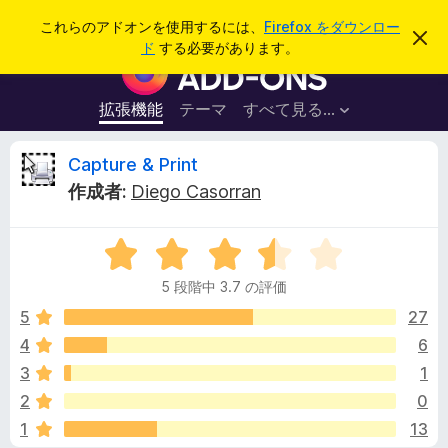
検
ログイン
これらのアドオンを使用するには、
Firefox をダウンロー
こ
索
ド
する必要があります。
の
F
お
i
知
ら
r
拡張機能
テーマ
すべて見る...
せ
e
を
閉
f
C
Capture & Print
じ
o
る
作成者:
Diego Casorran
x
a
ブ
5
ラ
p
段
ウ
5 段階中 3.7 の評価
階
ザ
t
中
5
27
ー
3
4
6
ア
u
.
ド
3
1
7
オ
の
r
2
0
評
ン
1
13
価