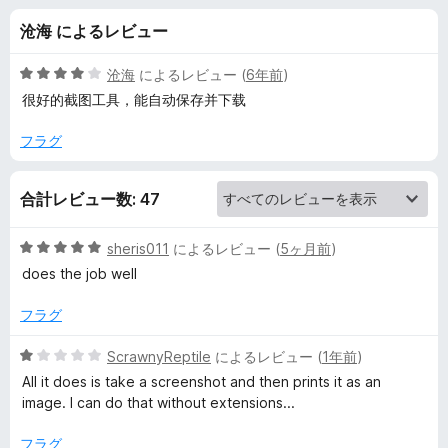
e
沧海 によるレビュー
&
5
沧海
によるレビュー (
6年前
)
P
段
很好的截图工具，能自动保存并下载
階
中
フラグ
r
4
の
i
合計レビュー数: 47
評
価
n
5
sheris011
によるレビュー (
5ヶ月前
)
段
does the job well
t
階
中
フラグ
5
の
の
5
ScrawnyReptile
によるレビュー (
1年前
)
評
段
All it does is take a screenshot and then prints it as an
レ
価
階
image. I can do that without extensions...
中
ビ
1
フラグ