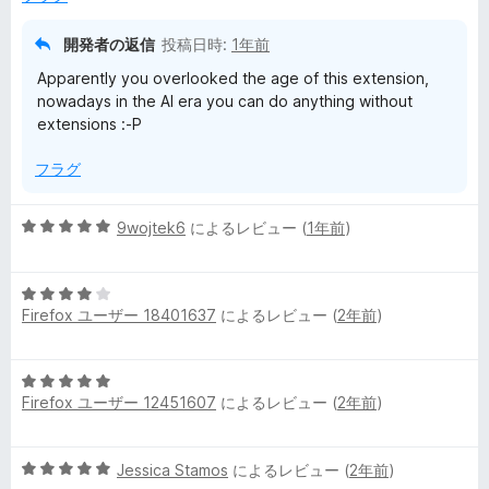
の
ュ
評
開発者の返信
投稿日時:
1年前
価
Apparently you overlooked the age of this extension,
ー
nowadays in the AI era you can do anything without
extensions :-P
フラグ
5
9wojtek6
によるレビュー (
1年前
)
段
階
5
中
Firefox ユーザー 18401637
によるレビュー (
2年前
)
段
5
階
の
中
評
5
4
価
Firefox ユーザー 12451607
によるレビュー (
2年前
)
段
の
階
評
中
価
5
Jessica Stamos
によるレビュー (
2年前
)
5