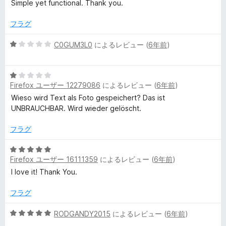
段
5
価
Simple yet functional. Thank you.
階
の
中
評
フラグ
5
価
の
5
C0GUM3L0
によるレビュー (
6年前
)
評
段
価
階
5
中
Firefox ユーザー 12279086
によるレビュー (
6年前
)
段
1
階
の
Wieso wird Text als Foto gespeichert? Das ist
中
評
UNBRAUCHBAR. Wird wieder gelöscht.
1
価
の
フラグ
評
価
5
Firefox ユーザー 16111359
によるレビュー (
6年前
)
段
階
I love it! Thank You.
中
5
フラグ
の
評
5
RODGANDY2015
によるレビュー (
6年前
)
価
段