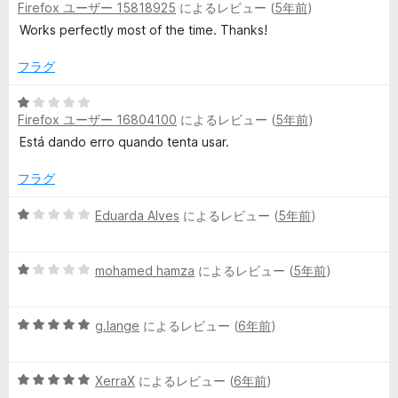
Firefox ユーザー 15818925
によるレビュー (
5年前
)
段
5
階
の
Works perfectly most of the time. Thanks!
中
評
5
価
フラグ
の
評
5
Firefox ユーザー 16804100
によるレビュー (
5年前
)
価
段
階
Está dando erro quando tenta usar.
中
1
フラグ
の
評
5
Eduarda Alves
によるレビュー (
5年前
)
価
段
階
5
中
mohamed hamza
によるレビュー (
5年前
)
段
1
階
の
5
中
g.lange
によるレビュー (
6年前
)
評
段
1
価
階
の
5
中
XerraX
によるレビュー (
6年前
)
評