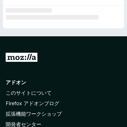
M
o
z
i
アドオン
l
このサイトについて
l
a
Firefox アドオンブログ
の
拡張機能ワークショップ
ホ
開発者センター
ー