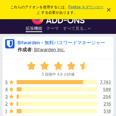
検
ログイン
これらのアドオンを使用するには、
Firefox をダウンロー
こ
索
ド
する必要があります。
の
F
お
i
知
ら
r
拡張機能
テーマ
すべて見る...
せ
e
を
閉
f
B
Bitwarden - 無料パスワードマネージャー
じ
o
る
作成者:
Bitwarden Inc.
x
i
ブ
5
ラ
t
段
ウ
5 段階中 4.6 の評価
階
ザ
w
中
5
7,743
ー
4
4
599
ア
a
.
ド
3
254
6
オ
の
r
2
216
評
ン
1
518
価