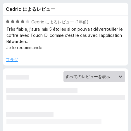
d
Cedric によるレビュー
e
5
Cedric
によるレビュー (
1年前
)
n
段
Très fiable, j'aurai mis 5 étoiles si on pouvait déverrouiller le
階
coffre avec Touch ID, comme c'est le cas avec l'application
中
Bitwarden...
-
4
Je le recommande.
の
無
評
フラグ
価
料
パ
ス
ワ
ー