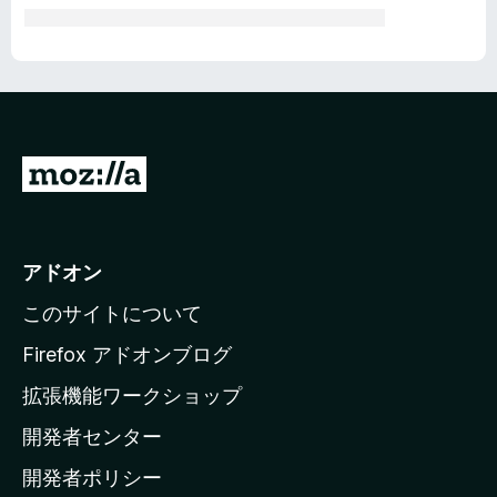
M
o
z
i
アドオン
l
このサイトについて
l
a
Firefox アドオンブログ
の
拡張機能ワークショップ
ホ
開発者センター
ー
ム
開発者ポリシー