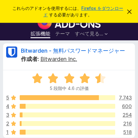
検
ログイン
これらのアドオンを使用するには、
Firefox をダウンロー
こ
索
ド
する必要があります。
の
F
お
i
知
ら
r
拡張機能
テーマ
すべて見る...
せ
e
を
閉
f
B
Bitwarden - 無料パスワードマネージャー
じ
o
る
作成者:
Bitwarden Inc.
x
i
ブ
5
ラ
t
段
ウ
5 段階中 4.6 の評価
階
ザ
w
中
5
7,743
ー
4
4
600
ア
a
.
ド
3
254
6
オ
の
r
2
216
評
ン
1
518
価