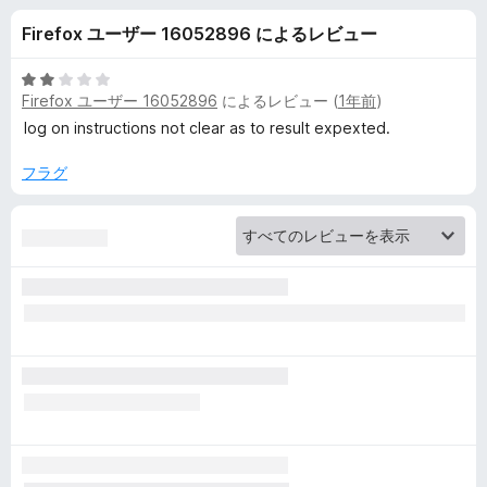
d
Firefox ユーザー 16052896 によるレビュー
e
5
Firefox ユーザー 16052896
によるレビュー (
1年前
)
n
段
階
log on instructions not clear as to result expexted.
中
-
2
フラグ
の
無
評
価
料
パ
ス
ワ
ー