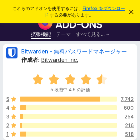
検
ログイン
これらのアドオンを使用するには、
Firefox をダウンロー
こ
索
ド
する必要があります。
の
F
お
i
知
ら
r
拡張機能
テーマ
すべて見る...
せ
e
を
閉
f
B
Bitwarden - 無料パスワードマネージャー
じ
o
る
作成者:
Bitwarden Inc.
x
i
ブ
5
ラ
t
段
ウ
5 段階中 4.6 の評価
階
ザ
w
中
5
7,742
ー
4
4
600
ア
a
.
ド
3
254
6
オ
の
r
2
216
評
ン
1
518
価