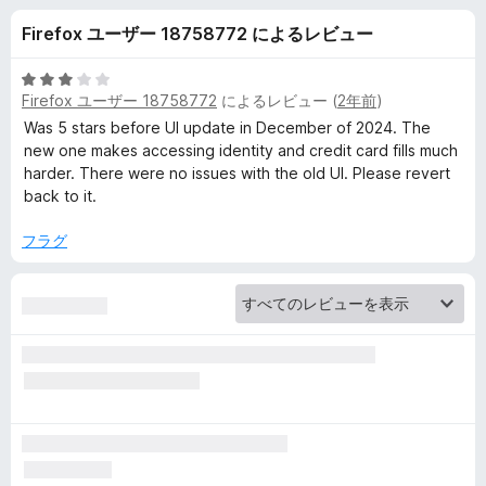
d
Firefox ユーザー 18758772 によるレビュー
e
5
Firefox ユーザー 18758772
によるレビュー (
2年前
)
n
段
階
Was 5 stars before UI update in December of 2024. The
中
new one makes accessing identity and credit card fills much
-
3
harder. There were no issues with the old UI. Please revert
の
back to it.
無
評
価
フラグ
料
パ
ス
ワ
ー