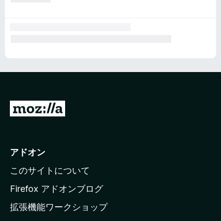
M
o
z
i
アドオン
l
このサイトについて
l
a
Firefox アドオンブログ
の
拡張機能ワークショップ
ホ