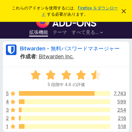
検
ログイン
これらのアドオンを使用するには、
Firefox をダウンロー
こ
索
ド
する必要があります。
の
F
お
i
知
ら
r
拡張機能
テーマ
すべて見る...
せ
e
を
閉
f
B
Bitwarden - 無料パスワードマネージャー
じ
o
る
作成者:
Bitwarden Inc.
x
i
ブ
5
ラ
t
段
ウ
5 段階中 4.6 の評価
階
ザ
w
中
5
7,743
ー
4
4
599
ア
a
.
ド
3
254
6
オ
の
r
2
216
評
ン
1
518
価