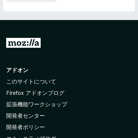
M
o
z
i
アドオン
l
このサイトについて
l
a
Firefox アドオンブログ
の
拡張機能ワークショップ
ホ
開発者センター
ー
ム
開発者ポリシー
ペ