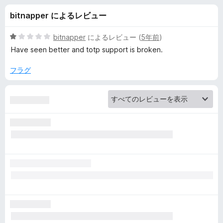
d
bitnapper によるレビュー
e
5
bitnapper
によるレビュー (
5年前
)
n
段
Have seen better and totp support is broken.
階
中
フラグ
-
1
の
無
評
価
料
パ
ス
ワ
ー