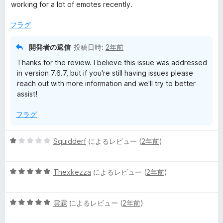
中
working for a lot of emotes recently.
4
の
フラグ
評
価
開発者の返信
投稿日時:
2年前
Thanks for the review. I believe this issue was addressed
in version 7.6.7, but if you're still having issues please
reach out with more information and we'll try to better
assist!
フラグ
5
Squidderf
によるレビュー (
2年前
)
段
階
5
中
Thexkezza
によるレビュー (
2年前
)
段
1
階
の
5
中
雲霖
によるレビュー (
2年前
)
評
段
5
価