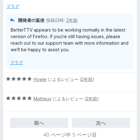
中
価
フラグ
3
の
開発者の返信
投稿日時:
2年前
評
BetterTTV appears to be working normally in the latest
価
version of Firefox. If you're still having issues, please
reach out to our support team with more information and
we'll be happy to assist you.
フラグ
5
Howie
によるレビュー (
2年前
)
段
階
5
中
Matheus
によるレビュー (
2年前
)
段
5
階
の
中
評
前へ
次へ
5
価
の
40 ページ中 5 ページ目
評