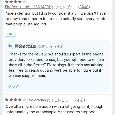
5
中
Firefox ユーザー 18624392
によるレビュー (
2年前
)
段
4
階
の
Nice extension but I'd only consider it a 5 if we didn't have
中
評
to download other extensions to actually see every emote
4
価
that people use around.
の
評
フラグ
価
開発者の返信
投稿日時:
2年前
Thanks for the review. We should support all the emote
providers folks tend to use, but you will need to enable
them all in the BetterTTV settings. If there's any missing
feel free to reach out and we'll be able to figure out if
we can support them.
フラグ
5
Broletarian
によるレビュー (
2年前
)
段
Overall an incredible addon with a lot going for it, though
階
unfortunately the autocomplete for emotes stopped