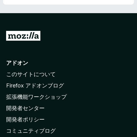
価
M
o
z
i
アドオン
l
このサイトについて
l
a
Firefox アドオンブログ
の
拡張機能ワークショップ
ホ
開発者センター
ー
ム
開発者ポリシー
ペ
コミュニティブログ
ー