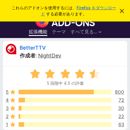
検
ログイン
これらのアドオンを使用するには、
Firefox をダウンロー
こ
索
ド
する必要があります。
の
F
お
i
知
ら
r
拡張機能
テーマ
すべて見る...
せ
e
を
閉
f
B
BetterTTV
じ
o
る
作成者:
NightDev
x
e
ブ
5
ラ
t
段
ウ
5 段階中 4.5 の評価
階
ザ
t
中
5
800
ー
4
4
72
ア
e
.
ド
3
30
5
オ
の
r
2
22
評
ン
1
63
価