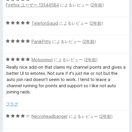
5
Firefox ユーザー 13544584
によるレビュー (
2年前
)
段
の
階
評
中
価
5
TelefonSquid
によるレビュー (
2年前
)
5
段
の
階
評
5
中
PanikPitty
によるレビュー (
2年前
)
価
段
5
階
の
5
中
Motionmist
によるレビュー (
2年前
)
評
段
5
価
Really nice add-on that claims my channel points and gives a
階
の
better UI to emotes. Not sure if it's just me or not but the
中
評
auto join raid doesn't seem to work. I tend to leave a
5
価
channel running for points and support so I like not auto
の
joining raids.
評
価
フラグ
5
Necroheadbanger
によるレビュー (
2年前
)
段
階