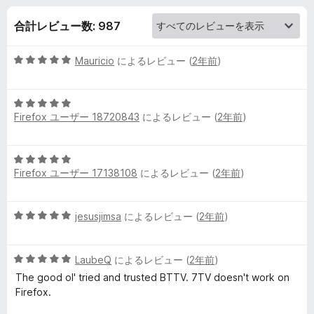
T
合計レビュー数: 987
T
5
Mauricio
によるレビュー (
2年前
)
V
段
階
の
5
中
Firefox ユーザー 18720843
によるレビュー (
2年前
)
段
5
階
レ
の
中
評
5
5
価
ビ
Firefox ユーザー 17138108
によるレビュー (
2年前
)
段
の
階
評
ュ
中
価
5
jesusjimsa
によるレビュー (
2年前
)
5
段
の
ー
階
評
5
中
LaubeQ
によるレビュー (
2年前
)
価
段
5
The good ol' tried and trusted BTTV. 7TV doesn't work on
階
の
Firefox.
中
評