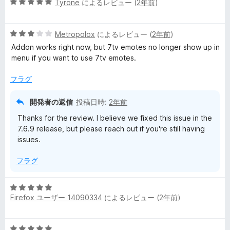
5
Tyrone
によるレビュー (
2年前
)
段
階
5
中
Metropolox
によるレビュー (
2年前
)
段
5
Addon works right now, but 7tv emotes no longer show up in
階
の
menu if you want to use 7tv emotes.
中
評
3
価
フラグ
の
評
開発者の返信
投稿日時:
2年前
価
Thanks for the review. I believe we fixed this issue in the
7.6.9 release, but please reach out if you're still having
issues.
フラグ
5
Firefox ユーザー 14090334
によるレビュー (
2年前
)
段
階
中
5