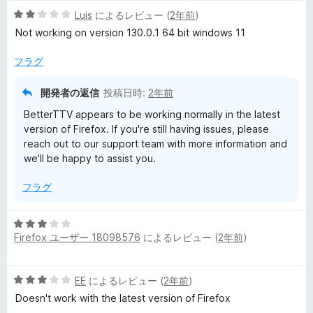
階
の
5
中
Luis
によるレビュー (
2年前
)
評
段
5
価
Not working on version 130.0.1 64 bit windows 11
階
の
中
評
フラグ
2
価
の
開発者の返信
投稿日時:
2年前
評
BetterTTV appears to be working normally in the latest
価
version of Firefox. If you're still having issues, please
reach out to our support team with more information and
we'll be happy to assist you.
フラグ
5
Firefox ユーザー 18098576
によるレビュー (
2年前
)
段
階
中
5
EE
によるレビュー (
2年前
)
3
段
の
Doesn't work with the latest version of Firefox
階
評