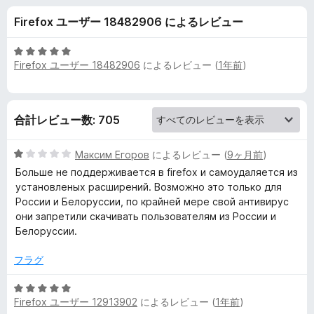
i
Firefox ユーザー 18482906 によるレビュー
n
5
Firefox ユーザー 18482906
によるレビュー (
1年前
)
e
段
階
中
S
5
合計レビュー数: 705
の
e
評
5
価
Максим Егоров
によるレビュー (
9ヶ月前
)
c
段
Больше не поддерживается в firefox и самоудаляется из
階
установленых расширений. Возможно это только для
中
u
России и Белоруссии, по крайней мере свой антивирус
1
они запретили скачивать пользователям из России и
の
Белоруссии.
r
評
価
フラグ
i
5
t
Firefox ユーザー 12913902
によるレビュー (
1年前
)
段