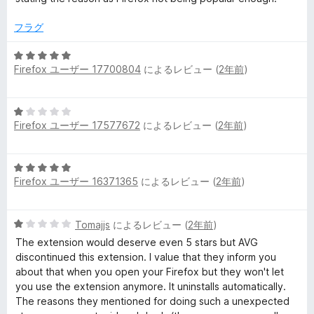
1
の
フラグ
評
価
5
Firefox ユーザー 17700804
によるレビュー (
2年前
)
段
階
中
5
5
Firefox ユーザー 17577672
によるレビュー (
2年前
)
段
の
階
評
中
価
5
1
Firefox ユーザー 16371365
によるレビュー (
2年前
)
段
の
階
評
中
価
5
Tomajjs
によるレビュー (
2年前
)
5
段
の
The extension would deserve even 5 stars but AVG
階
評
discontinued this extension. I value that they inform you
中
価
about that when you open your Firefox but they won't let
1
you use the extension anymore. It uninstalls automatically.
の
The reasons they mentioned for doing such a unexpected
評