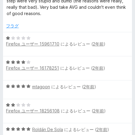
step were very stupid and dumb (the reasons were really,
価
really that bad). Very bad take AVG and couldn't even think
of good reasons.
フラグ
5
Firefox ユーザー 15961710
によるレビュー (
2年前
)
段
階
中
5
1
Firefox ユーザー 16178251
によるレビュー (
2年前
)
段
の
階
評
中
価
5
mtagoon
によるレビュー (
2年前
)
4
段
の
階
評
5
中
価
Firefox ユーザー 18256108
によるレビュー (
2年前
)
段
5
階
の
中
評
5
Roldán De Sola
によるレビュー (
2年前
)
2
価