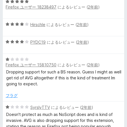
5
5
Firefox ユーザー 18238497
によるレビュー (
2年前
)
段
の
階
評
中
価
5
Hirschle
によるレビュー (
2年前
)
5
段
の
階
評
5
中
PYDC19
によるレビュー (
2年前
)
価
段
4
階
の
5
中
評
Firefox ユーザー 15810750
によるレビュー (
2年前
)
段
4
価
階
の
Dropping support for such a BS reason. Guess I might as well
中
評
get rid of AVG altogether if this is the kind of treatment Im
1
価
going to expect.
の
評
フラグ
価
5
SyrslyTTV
によるレビュー (
2年前
)
段
Doesn't protect as much as NoScript does and is kind of
階
invasive. AVG is also dropping support for this extension,
中
stating the reason as Firefox not being popular enough.