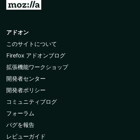
M
o
z
i
アドオン
l
このサイトについて
l
a
Firefox アドオンブログ
の
拡張機能ワークショップ
ホ
開発者センター
ー
ム
開発者ポリシー
ペ
コミュニティブログ
ー
ジ
フォーラム
へ
バグを報告
レビューガイド