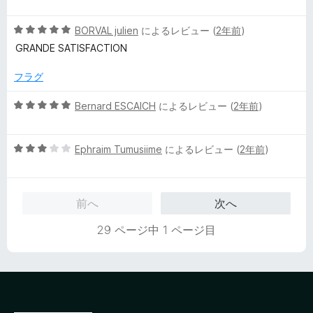
段
の
階
評
5
中
BORVAL julien
によるレビュー (
2年前
)
価
段
5
GRANDE SATISFACTION
階
の
中
評
フラグ
5
価
の
5
Bernard ESCAICH
によるレビュー (
2年前
)
評
段
価
階
5
中
Ephraim Tumusiime
によるレビュー (
2年前
)
段
5
階
の
中
評
前へ
次へ
3
価
の
29 ページ中 1 ページ目
評
価