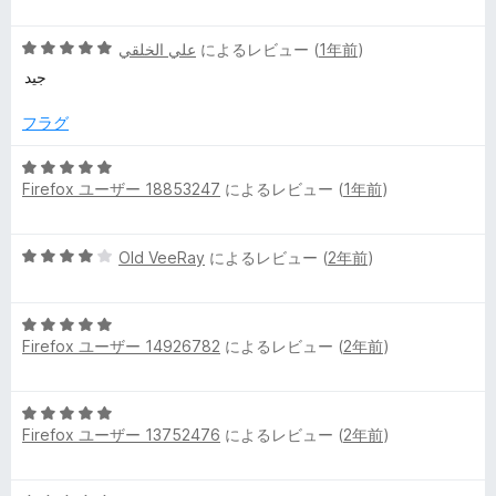
階
中
y
5
علي الخلقي
によるレビュー (
1年前
)
5
段
の
جيد
の
階
評
中
価
フラグ
レ
5
の
5
評
Firefox ユーザー 18853247
によるレビュー (
1年前
)
段
ビ
価
階
中
ュ
5
Old VeeRay
によるレビュー (
2年前
)
5
段
の
ー
階
評
5
中
価
Firefox ユーザー 14926782
によるレビュー (
2年前
)
段
4
階
の
中
評
5
5
価
Firefox ユーザー 13752476
によるレビュー (
2年前
)
段
の
階
評
中
価