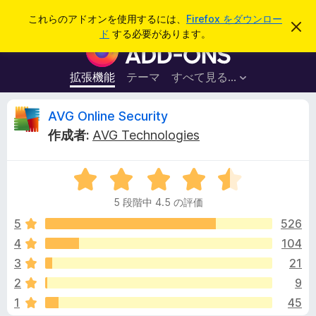
検
ログイン
これらのアドオンを使用するには、
Firefox をダウンロー
こ
索
ド
する必要があります。
の
F
お
i
知
ら
r
拡張機能
テーマ
すべて見る...
せ
e
を
閉
f
A
AVG Online Security
じ
o
る
作成者:
AVG Technologies
x
V
ブ
5
ラ
G
段
ウ
5 段階中 4.5 の評価
階
ザ
O
中
5
526
ー
4
4
104
ア
n
.
ド
3
21
5
オ
の
l
2
9
評
ン
1
45
価