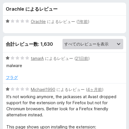
n
Orachle によるレビュー
l
5
Orachle
によるレビュー (
1年前
)
i
段
階
中
n
合計レビュー数: 1,630
1
の
e
評
5
tamarA
によるレビュー (
21日前
)
価
段
malware
S
階
中
フラグ
1
e
の
5
Michael1990
によるレビュー (
4ヶ月前
)
評
段
c
It's not working anymore, the jackasses at Avast dropped
価
階
support for the extension only for Firefox but not for
中
Chromium browsers. Better look for a Firefox friendly
u
1
alternative instead.
の
r
評
This page shows upon installing the extension: