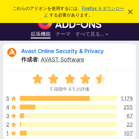
検
ログイン
これらのアドオンを使用するには、
Firefox をダウンロー
こ
索
ド
する必要があります。
の
F
お
i
知
ら
r
拡張機能
テーマ
すべて見る...
せ
e
を
閉
f
A
Avast Online Security & Privacy
じ
o
る
作成者:
AVAST Software
x
v
ブ
5
ラ
a
段
ウ
5 段階中 4.5 の評価
階
ザ
s
中
5
1,179
ー
4
4
255
ア
t
.
ド
3
67
5
オ
の
O
2
22
評
ン
1
107
価