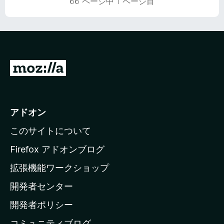
66 ページ中 1 ページ目
価
M
o
z
i
アドオン
l
このサイトについて
l
a
Firefox アドオンブログ
の
拡張機能ワークショップ
ホ
開発者センター
ー
ム
開発者ポリシー
ペ
コミュニティブログ