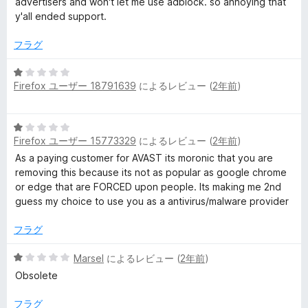
評
advertisers and won't let me use adblock. so annoying that
価
y'all ended support.
フラグ
5
Firefox ユーザー 18791639
によるレビュー (
2年前
)
段
階
中
5
1
Firefox ユーザー 15773329
によるレビュー (
2年前
)
段
の
階
As a paying customer for AVAST its moronic that you are
評
中
removing this because its not as popular as google chrome
価
1
or edge that are FORCED upon people. Its making me 2nd
の
guess my choice to use you as a antivirus/malware provider
評
価
フラグ
5
Marsel
によるレビュー (
2年前
)
段
Obsolete
階
中
フラグ