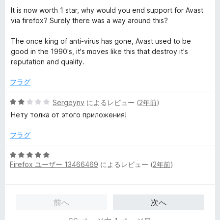
価
It is now worth 1 star, why would you end support for Avast
via firefox? Surely there was a way around this?
The once king of anti-virus has gone, Avast used to be
good in the 1990's, it's moves like this that destroy it's
reputation and quality.
フラグ
5
Sergeynv
によるレビュー (
2年前
)
段
Нету толка от этого приложения!
階
中
フラグ
2
の
5
評
Firefox ユーザー 13466469
によるレビュー (
2年前
)
段
価
階
中
5
前へ
次へ
の
評