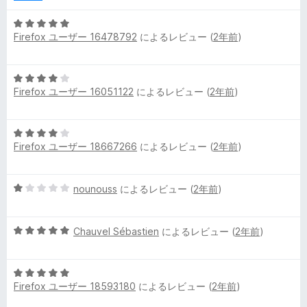
1
の
5
評
Firefox ユーザー 16478792
によるレビュー (
2年前
)
段
価
階
中
5
5
Firefox ユーザー 16051122
によるレビュー (
2年前
)
段
の
階
評
中
価
5
4
Firefox ユーザー 18667266
によるレビュー (
2年前
)
段
の
階
評
中
価
5
nounouss
によるレビュー (
2年前
)
4
段
の
階
評
5
中
Chauvel Sébastien
によるレビュー (
2年前
)
価
段
1
階
の
5
中
評
Firefox ユーザー 18593180
によるレビュー (
2年前
)
段
5
価
階
の