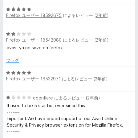
中
評
5
5
価
Firefox ユーザー 18592675
によるレビュー (
2年前
)
段
の
階
評
中
価
5
5
Firefox ユーザー 18542080
によるレビュー (
2年前
)
段
の
階
avast ya no sirve en firefox
評
中
価
2
フラグ
の
評
5
Firefox ユーザー 18532971
によるレビュー (
2年前
)
価
段
階
中
5
edenflare
によるレビュー (
2年前
)
5
段
の
It used to be 5 star but ever since this---
階
評
-------
中
価
Important:We have ended support of our Avast Online
1
Security & Privacy browser extension for Mozilla Firefox.
の
-------
評