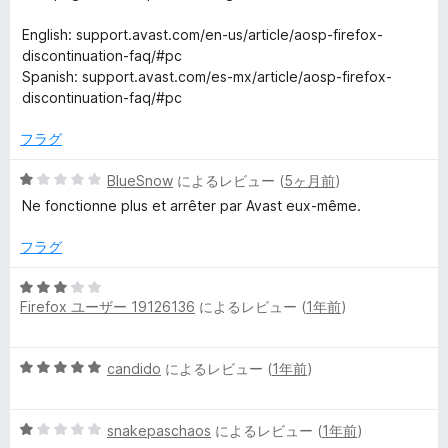
価
i
English: support.avast.com/en-us/article/aosp-firefox-
discontinuation-faq/#pc
Spanish: support.avast.com/es-mx/article/aosp-firefox-
t
discontinuation-faq/#pc
y
フラグ
&
5
BlueSnow
によるレビュー (
5ヶ月前
)
段
Ne fonctionne plus et arrêter par Avast eux-même.
階
P
中
フラグ
1
r
の
5
評
Firefox ユーザー 19126136
によるレビュー (
1年前
)
段
i
価
階
中
v
5
candido
によるレビュー (
1年前
)
3
段
の
階
評
a
5
中
snakepaschaos
によるレビュー (
1年前
)
価