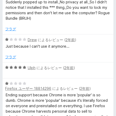
段
5
Suddenly popped up to install.,No privacy at all.,So I didn't
c
階
の
notice that I installed this *** thing.,Do you want to lock my
中
評
permissions and then don't let me use the computer? Rogue
y
1
価
Bundle (BRUH)
の
評
の
フラグ
価
5
Drew
によるレビュー (
2年前
)
レ
段
Just because I can't use it anymore...
階
ビ
中
フラグ
1
ュ
の
5
Ulph
によるレビュー (
2年前
)
評
段
価
ー
階
5
中
Firefox ユーザー 18814296
によるレビュー (
2年前
)
段
5
階
の
Ending support because Chrome is more 'popular' is so
中
評
dumb. Chrome is more 'popular' because it's literally forced
1
価
on everyone and preinstalled on everything. I use Firefox
の
because Chrome harvests personal data to sell to