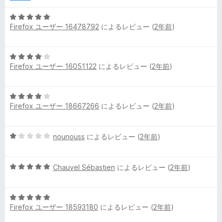
1
の
5
評
Firefox ユーザー 16478792
によるレビュー (
2年前
)
段
価
階
中
5
5
Firefox ユーザー 16051122
によるレビュー (
2年前
)
段
の
階
評
中
価
5
4
Firefox ユーザー 18667266
によるレビュー (
2年前
)
段
の
階
評
中
価
5
nounouss
によるレビュー (
2年前
)
4
段
の
階
評
5
中
Chauvel Sébastien
によるレビュー (
2年前
)
価
段
1
階
の
5
中
評
Firefox ユーザー 18593180
によるレビュー (
2年前
)
段
5
価
階
の