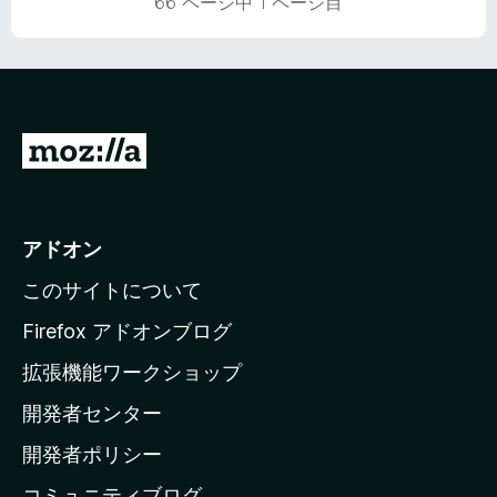
66 ページ中 1 ページ目
価
M
o
z
i
アドオン
l
このサイトについて
l
a
Firefox アドオンブログ
の
拡張機能ワークショップ
ホ
開発者センター
ー
ム
開発者ポリシー
ペ
コミュニティブログ