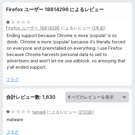
n
Firefox ユーザー 18814296 によるレビュー
l
5
Firefox ユーザー 18814296
によるレビュー (
2年前
)
i
段
階
Ending support because Chrome is more 'popular' is so
中
dumb. Chrome is more 'popular' because it's literally forced
n
1
on everyone and preinstalled on everything. I use Firefox
の
because Chrome harvests personal data to sell to
e
評
advertisers and won't let me use adblock. so annoying that
価
y'all ended support.
S
フラグ
e
合計レビュー数: 1,630
c
5
tamarA
によるレビュー (
21日前
)
u
段
malware
階
r
中
フラグ