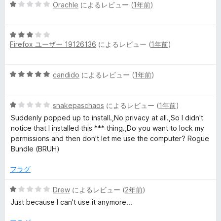
の
5
Orachle
によるレビュー (
1年前
)
c
評
段
価
階
y
5
中
Firefox ユーザー 19126136
によるレビュー (
1年前
)
段
1
の
階
の
中
評
5
candido
によるレビュー (
1年前
)
3
価
レ
段
の
階
評
ビ
5
中
snakepaschaos
によるレビュー (
1年前
)
価
段
5
Suddenly popped up to install.,No privacy at all.,So I didn't
ュ
階
の
notice that I installed this *** thing.,Do you want to lock my
中
評
permissions and then don't let me use the computer? Rogue
1
価
Bundle (BRUH)
ー
の
評
フラグ
価
5
Drew
によるレビュー (
2年前
)
段
Just because I can't use it anymore...
階
中