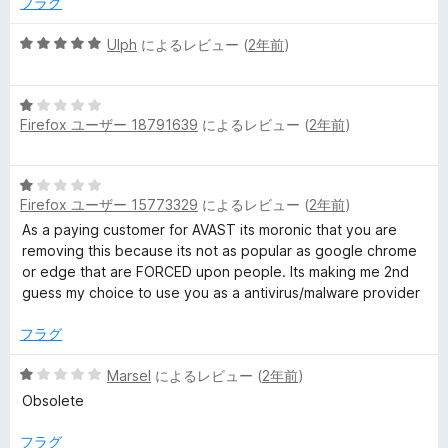
フラグ
1
の
5
Ulph
によるレビュー (
2年前
)
評
段
価
階
5
中
Firefox ユーザー 18791639
によるレビュー (
2年前
)
段
5
階
の
中
評
5
1
価
Firefox ユーザー 15773329
によるレビュー (
2年前
)
段
の
階
As a paying customer for AVAST its moronic that you are
評
中
removing this because its not as popular as google chrome
価
1
or edge that are FORCED upon people. Its making me 2nd
の
guess my choice to use you as a antivirus/malware provider
評
価
フラグ
5
Marsel
によるレビュー (
2年前
)
段
Obsolete
階
中
フラグ