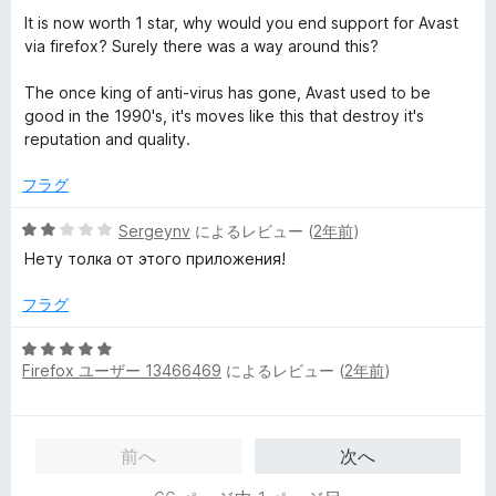
価
It is now worth 1 star, why would you end support for Avast
via firefox? Surely there was a way around this?
The once king of anti-virus has gone, Avast used to be
good in the 1990's, it's moves like this that destroy it's
reputation and quality.
フラグ
5
Sergeynv
によるレビュー (
2年前
)
段
Нету толка от этого приложения!
階
中
フラグ
2
の
5
評
Firefox ユーザー 13466469
によるレビュー (
2年前
)
段
価
階
中
5
前へ
次へ
の
評