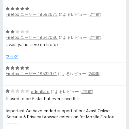
中
評
5
5
価
Firefox ユーザー 18592675
によるレビュー (
2年前
)
段
の
階
評
中
価
5
5
Firefox ユーザー 18542080
によるレビュー (
2年前
)
段
の
階
avast ya no sirve en firefox
評
中
価
2
フラグ
の
評
5
Firefox ユーザー 18532971
によるレビュー (
2年前
)
価
段
階
中
5
edenflare
によるレビュー (
2年前
)
5
段
の
It used to be 5 star but ever since this---
階
評
-------
中
価
Important:We have ended support of our Avast Online
1
Security & Privacy browser extension for Mozilla Firefox.
の
-------
評