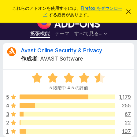
検
ログイン
これらのアドオンを使用するには、
Firefox をダウンロー
こ
索
ド
する必要があります。
の
F
お
i
知
ら
r
拡張機能
テーマ
すべて見る...
せ
e
を
閉
f
A
Avast Online Security & Privacy
じ
o
る
作成者:
AVAST Software
x
v
ブ
5
ラ
a
段
ウ
5 段階中 4.5 の評価
階
ザ
s
中
5
1,179
ー
4
4
255
ア
t
.
ド
3
67
5
オ
の
O
2
22
評
ン
1
107
価