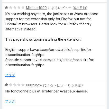
1
の
i
5
Michael1990
によるレビュー (
4ヶ月前
)
評
段
It's not working anymore, the jackasses at Avast dropped
価
階
support for the extension only for Firefox but not for
t
中
Chromium browsers. Better look for a Firefox friendly
1
alternative instead.
y
の
評
This page shows upon installing the extension:
&
価
English: support.avast.com/en-us/article/aosp-firefox-
P
discontinuation-faq/#pc
Spanish: support.avast.com/es-mx/article/aosp-firefox-
discontinuation-faq/#pc
r
フラグ
i
5
BlueSnow
によるレビュー (
5ヶ月前
)
v
段
Ne fonctionne plus et arrêter par Avast eux-même.
階
中
a
フラグ
1