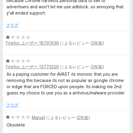
because Chrome harvests personal data to sell to
評
advertisers and won't let me use adblock. so annoying that
価
y'all ended support.
フラグ
5
Firefox ユーザー 18791639
によるレビュー (
2年前
)
段
階
中
5
1
Firefox ユーザー 15773329
によるレビュー (
2年前
)
段
の
階
As a paying customer for AVAST its moronic that you are
評
中
removing this because its not as popular as google chrome
価
1
or edge that are FORCED upon people. Its making me 2nd
の
guess my choice to use you as a antivirus/malware provider
評
価
フラグ
5
Marsel
によるレビュー (
2年前
)
段
Obsolete
階