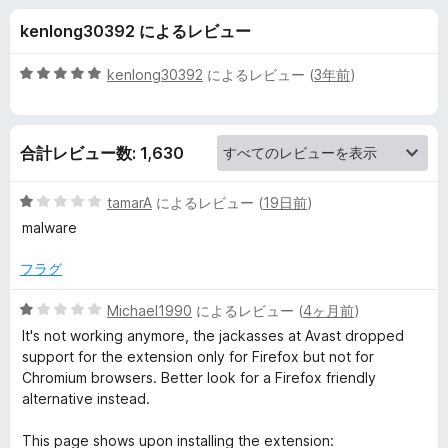
n
kenlong30392 によるレビュー
l
5
kenlong30392
によるレビュー (
3年前
)
i
段
階
中
n
合計レビュー数: 1,630
5
の
e
評
5
tamarA
によるレビュー (
19日前
)
価
段
malware
S
階
中
フラグ
1
e
の
5
Michael1990
によるレビュー (
4ヶ月前
)
評
段
c
It's not working anymore, the jackasses at Avast dropped
価
階
support for the extension only for Firefox but not for
中
Chromium browsers. Better look for a Firefox friendly
u
1
alternative instead.
の
r
評
This page shows upon installing the extension: