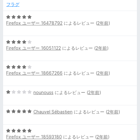
中
フラグ
1
の
5
評
Firefox ユーザー 16478792
によるレビュー (
2年前
)
段
価
階
中
5
5
Firefox ユーザー 16051122
によるレビュー (
2年前
)
段
の
階
評
中
価
5
4
Firefox ユーザー 18667266
によるレビュー (
2年前
)
段
の
階
評
中
価
5
nounouss
によるレビュー (
2年前
)
4
段
の
階
評
5
中
Chauvel Sébastien
によるレビュー (
2年前
)
価
段
1
階
の
5
中
評
Firefox ユーザー 18593180
によるレビュー (
2年前
)
段
5
価