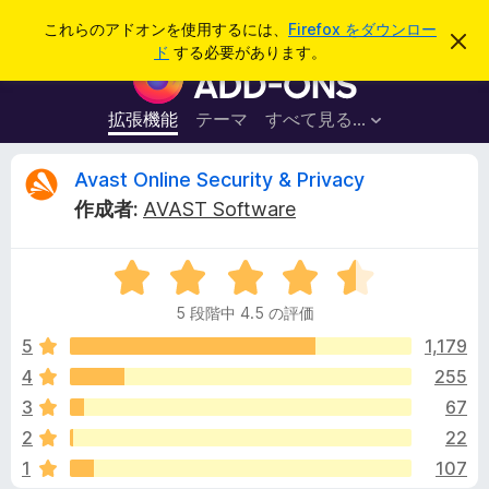
検
ログイン
これらのアドオンを使用するには、
Firefox をダウンロー
こ
索
ド
する必要があります。
の
F
お
i
知
ら
r
拡張機能
テーマ
すべて見る...
せ
e
を
閉
f
A
Avast Online Security & Privacy
じ
o
る
作成者:
AVAST Software
x
v
ブ
5
ラ
a
段
ウ
5 段階中 4.5 の評価
階
ザ
s
中
5
1,179
ー
4
4
255
ア
t
.
ド
3
67
5
オ
の
O
2
22
評
ン
1
107
価