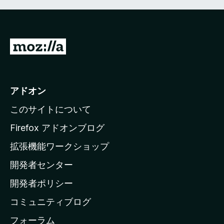
M
o
z
i
アドオン
l
このサイトについて
l
a
Firefox アドオンブログ
の
拡張機能ワークショップ
ホ
開発者センター
ー
ム
開発者ポリシー
ペ
コミュニティブログ
ー
ジ
フォーラム