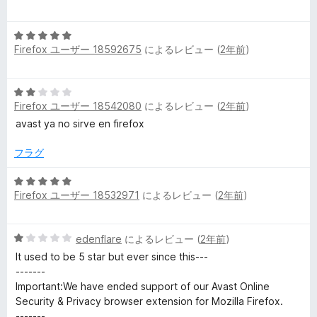
階
の
中
評
5
5
価
Firefox ユーザー 18592675
によるレビュー (
2年前
)
段
の
階
評
中
価
5
5
Firefox ユーザー 18542080
によるレビュー (
2年前
)
段
の
階
avast ya no sirve en firefox
評
中
価
2
フラグ
の
評
5
Firefox ユーザー 18532971
によるレビュー (
2年前
)
価
段
階
中
5
edenflare
によるレビュー (
2年前
)
5
段
の
It used to be 5 star but ever since this---
階
評
-------
中
価
Important:We have ended support of our Avast Online
1
Security & Privacy browser extension for Mozilla Firefox.
の
-------