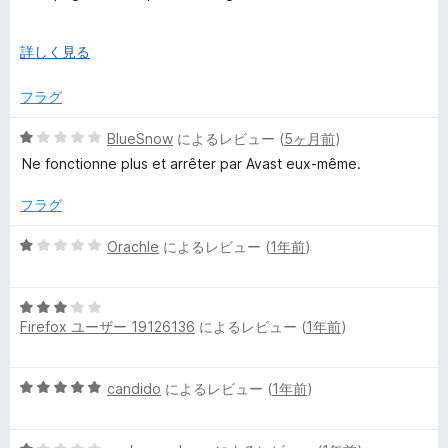
価
i
English: support.avast.com/en-us/article/aosp-firefox-
広
詳しく見る
discontinuation-faq/#pc
げ
Spanish: support.avast.com/es-mx/article/aosp-firefox-
t
て
フラグ
discontinuation-faq/#pc
y
5
BlueSnow
によるレビュー (
5ヶ月前
)
段
Ne fonctionne plus et arrêter par Avast eux-même.
&
階
中
フラグ
1
P
の
5
Orachle
によるレビュー (
1年前
)
評
段
r
価
階
5
中
i
Firefox ユーザー 19126136
によるレビュー (
1年前
)
段
1
階
の
v
中
評
5
candido
によるレビュー (
1年前
)
3
価
段
の
a
階
評