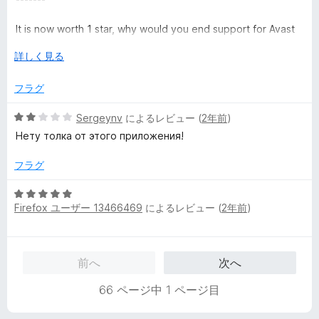
評
価
It is now worth 1 star, why would you end support for Avast
via firefox? Surely there was a way around this?
広
詳しく見る
げ
The once king of anti-virus has gone, Avast used to be
て
フラグ
good in the 1990's, it's moves like this that destroy it's
reputation and quality.
5
Sergeynv
によるレビュー (
2年前
)
段
Нету толка от этого приложения!
階
中
フラグ
2
の
5
評
Firefox ユーザー 13466469
によるレビュー (
2年前
)
段
価
階
中
5
前へ
次へ
の
評
66 ページ中 1 ページ目
価