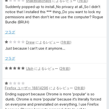
5
中
snakepaschaos
によるレビュー (
1年前
)
価
c
段
5
Suddenly popped up to install.,No privacy at all.,So I didn't
階
の
notice that I installed this *** thing.,Do you want to lock my
y
中
評
permissions and then don't let me use the computer? Rogue
1
価
Bundle (BRUH)
の
の
評
フラグ
価
レ
5
Drew
によるレビュー (
1年前
)
段
Just because I can't use it anymore...
ビ
階
中
フラグ
ュ
1
の
5
Ulph
によるレビュー (
2年前
)
評
段
ー
価
階
5
中
Firefox ユーザー 18814296
によるレビュー (
2年前
)
段
5
階
の
Ending support because Chrome is more 'popular' is so
中
評
dumb. Chrome is more 'popular' because it's literally forced
1
価
on everyone and preinstalled on everything. I use Firefox
の