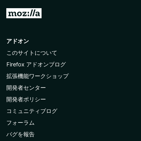
M
o
z
i
アドオン
l
このサイトについて
l
a
Firefox アドオンブログ
の
拡張機能ワークショップ
ホ
開発者センター
ー
ム
開発者ポリシー
ペ
コミュニティブログ
ー
ジ
フォーラム
へ
バグを報告