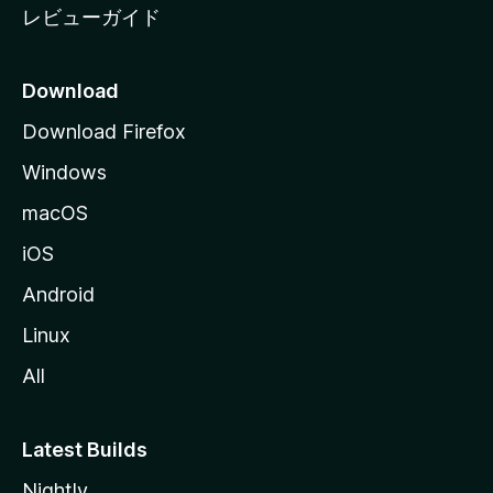
レビューガイド
Download
Download Firefox
Windows
macOS
iOS
Android
Linux
All
Latest Builds
Nightly