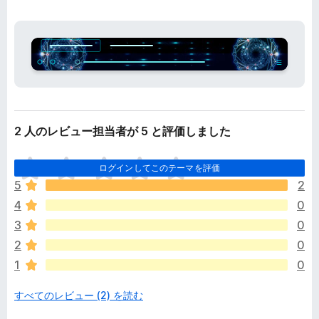
2 人のレビュー担当者が 5 と評価しました
ま
ログインしてこのテーマを評価
だ
5
2
評
4
0
価
さ
3
0
れ
2
0
て
1
0
い
ま
すべてのレビュー (2) を読む
せ
ん