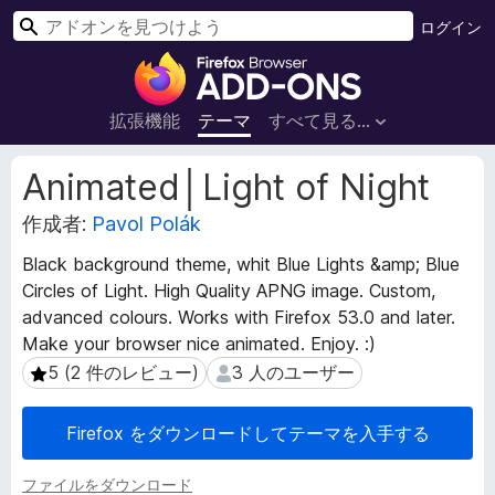
検
ログイン
索
F
i
r
拡張機能
テーマ
すべて見る...
e
f
拡
Animated│Light of Night
o
張
機
作成者:
Pavol Polák
x
能
ブ
Black background theme, whit Blue Lights &amp; Blue
メ
ラ
Circles of Light. High Quality APNG image. Custom,
タ
ウ
デ
advanced colours. Works with Firefox 53.0 and later.
ザ
ー
Make your browser nice animated. Enjoy. :)
ー
タ
5 (2 件のレビュー)
3 人のユーザー
5 (2 件のレビュー)
3 人のユーザー
ア
ド
Firefox をダウンロードしてテーマを入手する
オ
ン
ファイルをダウンロード