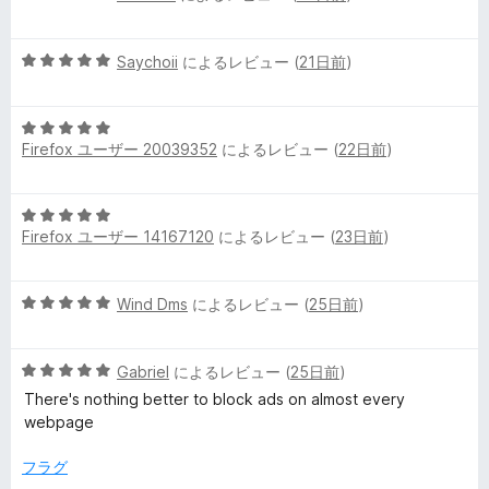
段
の
階
評
5
中
Saychoii
によるレビュー (
21日前
)
価
段
5
階
の
5
中
評
Firefox ユーザー 20039352
によるレビュー (
22日前
)
段
5
価
階
の
中
評
5
5
価
Firefox ユーザー 14167120
によるレビュー (
23日前
)
段
の
階
評
中
価
5
Wind Dms
によるレビュー (
25日前
)
5
段
の
階
評
5
中
Gabriel
によるレビュー (
25日前
)
価
段
5
There's nothing better to block ads on almost every
階
の
webpage
中
評
5
価
フラグ
の