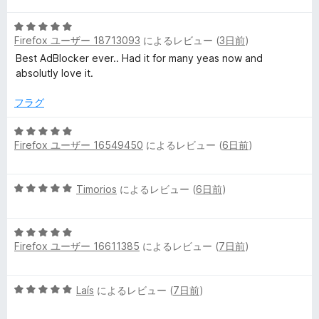
の
中
評
e
5
5
価
Firefox ユーザー 18713093
によるレビュー (
3日前
)
段
の
の
階
Best AdBlocker ever.. Had it for many yeas now and
評
中
absolutly love it.
価
5
レ
の
フラグ
評
ビ
価
5
Firefox ユーザー 16549450
によるレビュー (
6日前
)
段
ュ
階
中
5
Timorios
によるレビュー (
6日前
)
5
ー
段
の
階
評
5
中
価
Firefox ユーザー 16611385
によるレビュー (
7日前
)
段
5
階
の
中
評
5
Laís
によるレビュー (
7日前
)
5
価
段
の