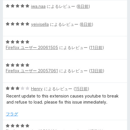
階
評
5
中
iwa.naa
によるレビュー (
8日前
)
価
段
5
階
の
5
中
yeivisella
によるレビュー (
8日前
)
評
段
5
価
階
の
5
中
評
Firefox ユーザー 20061505
によるレビュー (
11日前
)
段
5
価
階
の
中
評
5
5
価
Firefox ユーザー 20057061
によるレビュー (
13日前
)
段
の
階
評
中
価
5
Henry
によるレビュー (
15日前
)
5
段
の
Recent update to this extension causes youtube to break
階
評
and refuse to load. please fix this issue immediately.
中
価
3
フラグ
の
評
5