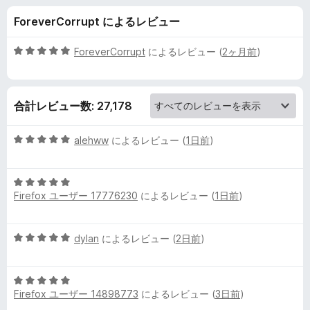
k
ForeverCorrupt によるレビュー
e
5
ForeverCorrupt
によるレビュー (
2ヶ月前
)
r
段
階
中
U
合計レビュー数: 27,178
5
の
l
評
5
alehww
によるレビュー (
1日前
)
価
段
t
階
5
中
Firefox ユーザー 17776230
によるレビュー (
1日前
)
段
5
i
階
の
中
評
m
5
dylan
によるレビュー (
2日前
)
5
価
段
の
a
階
評
5
中
価
Firefox ユーザー 14898773
によるレビュー (
3日前
)
段
5
t
階