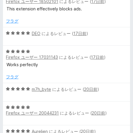
価
Firefox ユーザー 18502101
によるレビュー (
17日前
)
段
階
This extension effectively blocks ads.
中
5
フラグ
の
評
5
DEO
によるレビュー (
17日前
)
価
段
階
5
中
Firefox ユーザー 17031143
によるレビュー (
17日前
)
段
5
階
の
Works perfectly
中
評
5
価
フラグ
の
評
5
m7h_byte
によるレビュー (
20日前
)
価
段
階
5
中
Firefox ユーザー 20044231
によるレビュー (
20日前
)
段
5
階
の
中
評
5
Aurelien
によるレビュー (
20日前
)
5
価