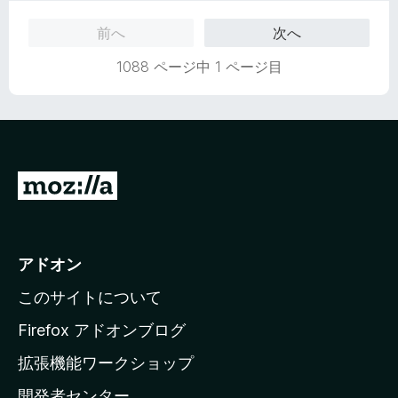
評
前へ
次へ
価
1088 ページ中 1 ページ目
M
o
z
i
アドオン
l
このサイトについて
l
a
Firefox アドオンブログ
の
拡張機能ワークショップ
ホ
開発者センター