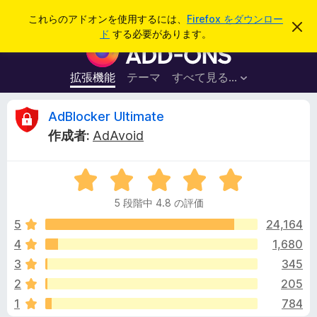
検
ログイン
これらのアドオンを使用するには、
Firefox をダウンロー
こ
索
ド
する必要があります。
の
F
お
i
知
ら
r
拡張機能
テーマ
すべて見る...
せ
e
を
閉
f
A
AdBlocker Ultimate
じ
o
る
作成者:
AdAvoid
x
d
ブ
5
ラ
B
段
ウ
5 段階中 4.8 の評価
階
ザ
l
中
5
24,164
ー
4
4
1,680
ア
o
.
ド
3
345
8
オ
の
c
2
205
評
ン
1
784
価