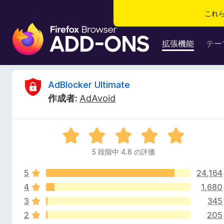
これ
F
i
拡張機能
テー
r
e
f
A
AdBlocker Ultimate
o
作成者:
AdAvoid
x
d
ブ
ラ
B
5
ウ
段
ザ
5 段階中 4.8 の評価
l
階
ー
中
ア
5
24,164
4
o
ド
.
4
1,680
8
オ
3
345
c
の
ン
2
205
評