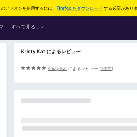
らのアドオンを使用するには、
Firefox をダウンロード
する必要があり
マ
すべて見る...
Kristy Kat によるレビュー
5
Kristy Kat
によるレビュー (
1年前
)
段
階
中
5
の
評
価