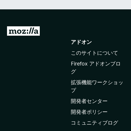
M
o
アドオン
z
このサイトについて
i
l
Firefox アドオンブロ
l
グ
a
拡張機能ワークショッ
の
プ
ホ
ー
開発者センター
ム
開発者ポリシー
ペ
コミュニティブログ
ー