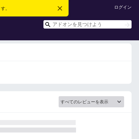
ログイン
ます。
こ
の
お
検
知
検
ら
索
索
せ
を
閉
じ
る