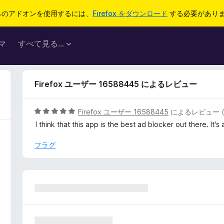
らのアドオンを使用するには、
Firefox をダウンロード
する必要があり
マ
すべて見る...
Firefox ユーザー 16588445 によるレビュー
5
Firefox ユーザー 16588445
によるレビュー 
段
I think that this app is the best ad blocker out there. It's
階
中
フラグ
5
の
評
価