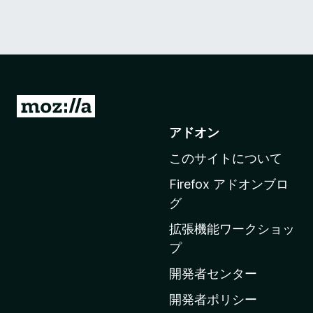
M
o
アドオン
z
このサイトについて
i
l
Firefox アドオンブロ
l
グ
a
拡張機能ワークショッ
の
プ
ホ
ー
開発者センター
ム
開発者ポリシー
ペ