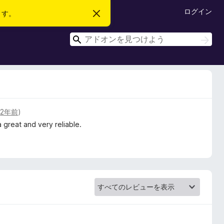
ログイン
ます。
こ
の
お
検
知
検
ら
索
索
せ
を
閉
じ
る
(
2年前
)
 a great and very reliable.