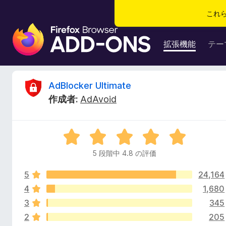
これ
F
i
拡張機能
テー
r
e
f
A
AdBlocker Ultimate
o
作成者:
AdAvoid
x
d
ブ
ラ
B
5
ウ
段
ザ
5 段階中 4.8 の評価
l
階
ー
中
ア
5
24,164
4
o
ド
.
4
1,680
8
オ
3
345
c
の
ン
2
205
評