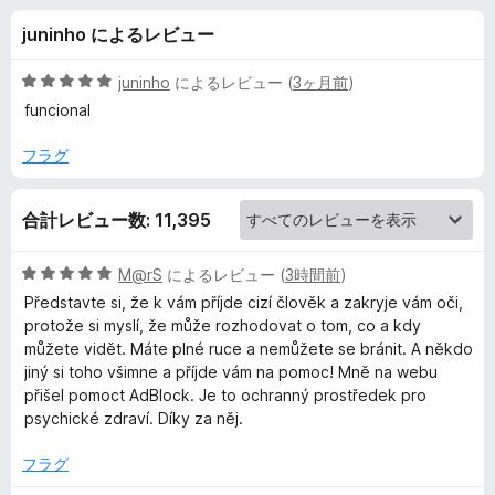
k
juninho によるレビュー
P
5
juninho
によるレビュー (
3ヶ月前
)
l
段
funcional
階
中
フラグ
u
5
の
s
合計レビュー数: 11,395
評
価
の
5
M@rS
によるレビュー (
3時間前
)
段
Představte si, že k vám příjde cizí člověk a zakryje vám oči,
レ
階
protože si myslí, že může rozhodovat o tom, co a kdy
中
můžete vidět. Máte plné ruce a nemůžete se bránit. A někdo
5
ビ
jiný si toho všimne a příjde vám na pomoc! Mně na webu
の
přišel pomoct AdBlock. Je to ochranný prostředek pro
評
psychické zdraví. Díky za něj.
ュ
価
フラグ
ー