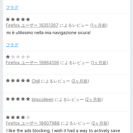
1
の
フラグ
評
価
5
Firefox ユーザー 16351267
によるレビュー (
1ヶ月前
)
段
階
mi è utilissimo nella mia navigazione sicura!
中
5
フラグ
の
評
5
Firefox ユーザー 19964106
によるレビュー (
1ヶ月前
)
価
段
階
中
5
Chill
によるレビュー (
2ヶ月前
)
1
段
の
階
評
5
中
bhscolleen
によるレビュー (
2ヶ月前
)
価
段
5
階
の
5
中
評
Firefox ユーザー 18607988
によるレビュー (
2ヶ月前
)
段
5
価
階
の
I like the ads blocking. I wish it had a way to actively save