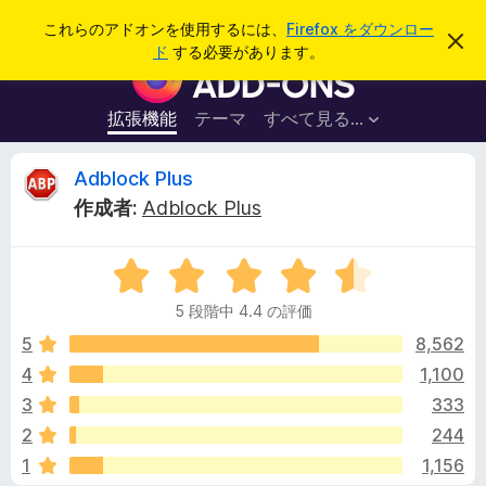
検
ログイン
これらのアドオンを使用するには、
Firefox をダウンロー
こ
索
ド
する必要があります。
の
F
お
i
知
ら
r
拡張機能
テーマ
すべて見る...
せ
e
を
閉
f
A
Adblock Plus
じ
o
る
作成者:
Adblock Plus
x
d
ブ
5
ラ
b
段
ウ
5 段階中 4.4 の評価
階
ザ
l
中
5
8,562
ー
4
4
1,100
ア
o
.
ド
3
333
4
オ
の
c
2
244
評
ン
1
1,156
価