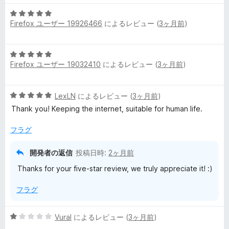
階
5
中
Firefox ユーザー 19926466
によるレビュー (
3ヶ月前
)
段
1
階
の
中
評
5
5
価
Firefox ユーザー 19032410
によるレビュー (
3ヶ月前
)
段
の
階
評
中
価
5
LexLN
によるレビュー (
3ヶ月前
)
5
段
の
Thank you! Keeping the internet, suitable for human life.
階
評
中
価
フラグ
5
の
開発者の返信
投稿日時:
2ヶ月前
評
Thanks for your five-star review, we truly appreciate it! :)
価
フラグ
5
Vural
によるレビュー (
3ヶ月前
)
段