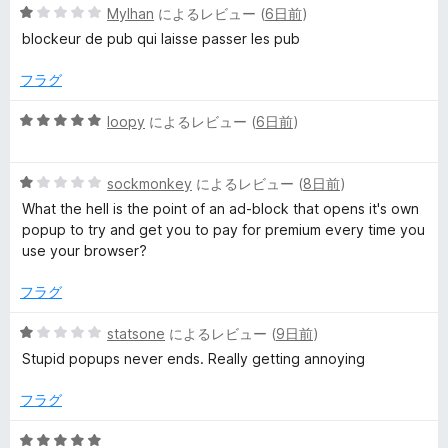
5
Mylhan
によるレビュー (
6日前
)
段
blockeur de pub qui laisse passer les pub
階
中
フラグ
1
の
5
loopy
によるレビュー (
6日前
)
評
段
価
階
5
中
sockmonkey
によるレビュー (
8日前
)
段
5
What the hell is the point of an ad-block that opens it's own
階
の
popup to try and get you to pay for premium every time you
中
評
use your browser?
1
価
の
フラグ
評
価
5
statsone
によるレビュー (
9日前
)
段
Stupid popups never ends. Really getting annoying
階
中
フラグ
1
の
5