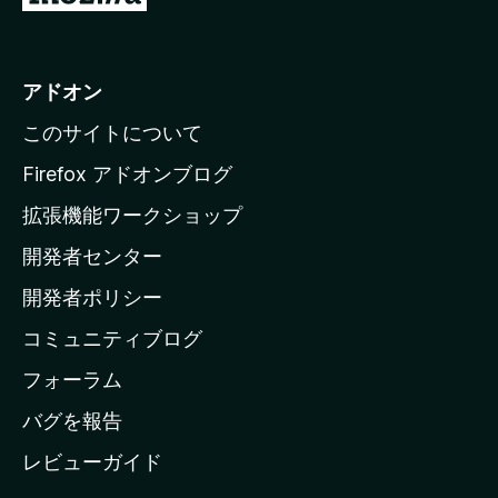
o
z
i
アドオン
l
このサイトについて
l
a
Firefox アドオンブログ
の
拡張機能ワークショップ
ホ
開発者センター
ー
ム
開発者ポリシー
ペ
コミュニティブログ
ー
ジ
フォーラム
へ
バグを報告
レビューガイド