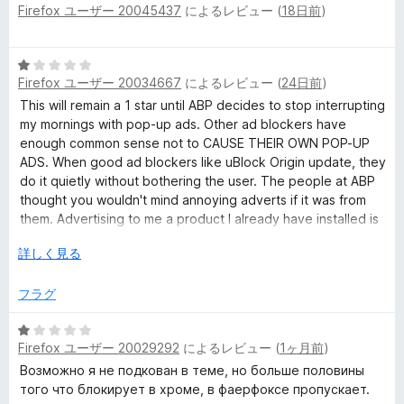
評
Firefox ユーザー 20045437
によるレビュー (
18日前
)
段
価
階
中
5
5
Firefox ユーザー 20034667
によるレビュー (
24日前
)
段
の
階
This will remain a 1 star until ABP decides to stop interrupting
評
中
my mornings with pop-up ads. Other ad blockers have
価
1
enough common sense not to CAUSE THEIR OWN POP-UP
の
ADS. When good ad blockers like uBlock Origin update, they
評
do it quietly without bothering the user. The people at ABP
価
thought you wouldn't mind annoying adverts if it was from
them. Advertising to me a product I already have installed is
a sure sign these people do not respect users time.
広
詳しく見る
げ
て
フラグ
5
Firefox ユーザー 20029292
によるレビュー (
1ヶ月前
)
段
階
Возможно я не подкован в теме, но больше половины
中
того что блокирует в хроме, в фаерфоксе пропускает.