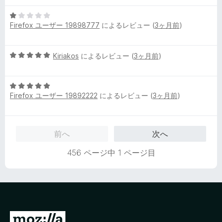
中
評
5
1
価
Firefox ユーザー 19898777
によるレビュー (
3ヶ月前
)
段
の
階
評
中
価
5
Kiriakos
によるレビュー (
3ヶ月前
)
1
段
の
階
評
5
中
価
Firefox ユーザー 19892222
によるレビュー (
3ヶ月前
)
段
5
階
の
中
評
5
価
前へ
次へ
の
評
456 ページ中 1 ページ目
価
M