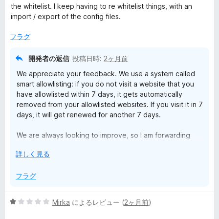
中
評
the whitelist. I keep having to re whitelist things, with an
4
価
import / export of the config files.
の
評
フラグ
価
開発者の返信
投稿日時:
2ヶ月前
We appreciate your feedback. We use a system called
smart allowlisting: if you do not visit a website that you
have allowlisted within 7 days, it gets automatically
removed from your allowlisted websites. If you visit it in 7
days, it will get renewed for another 7 days.
We are always looking to improve, so I am forwarding
your message to our team for their consideration in
広
詳しく見る
future updates.
げ
て
フラグ
5
Mirka
によるレビュー (
2ヶ月前
)
段