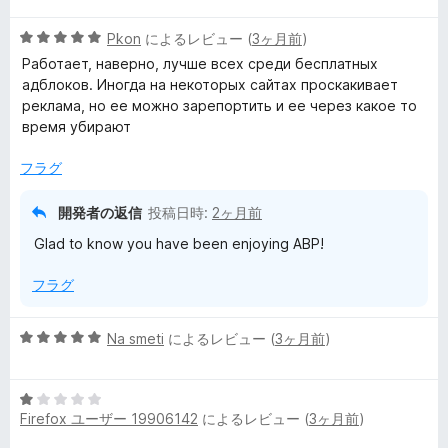
階
5
中
Pkon
によるレビュー (
3ヶ月前
)
段
1
Работает, наверно, лучше всех среди бесплатных
階
の
адблоков. Иногда на некоторых сайтах проскакивает
中
評
реклама, но ее можно зарепортить и ее через какое то
5
価
время убирают
の
評
フラグ
価
開発者の返信
投稿日時:
2ヶ月前
Glad to know you have been enjoying ABP!
フラグ
5
Na smeti
によるレビュー (
3ヶ月前
)
段
階
5
中
Firefox ユーザー 19906142
によるレビュー (
3ヶ月前
)
段
5
階
の