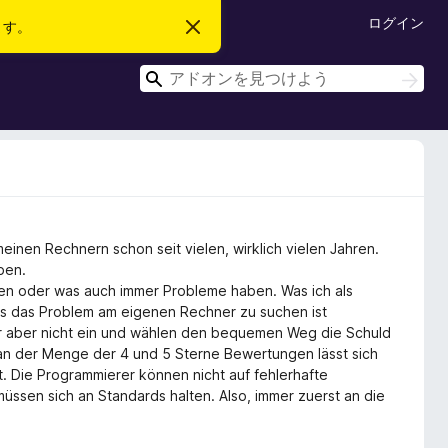
ログイン
ます。
こ
の
お
検
知
検
ら
索
索
せ
を
閉
じ
る
einen Rechnern schon seit vielen, wirklich vielen Jahren.
ben.
mmen oder was auch immer Probleme haben. Was ich als
als das Problem am eigenen Rechner zu suchen ist
er aber nicht ein und wählen den bequemen Weg die Schuld
 an der Menge der 4 und 5 Sterne Bewertungen lässt sich
. Die Programmierer können nicht auf fehlerhafte
ssen sich an Standards halten. Also, immer zuerst an die