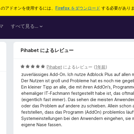
らのアドオンを使用するには、
Firefox をダウンロード
する必要があり
マ
すべて見る...
Pihabet によるレビュー
5
Pihabet
によるレビュー (
1年前
)
段
zuverlässiges Add-On. Ich nutze Adblock Plus auf allen m
階
Der Nutzen ist groß und Probleme hat es noch nie gege
中
Ein kleiner Tipp an alle, die mit ihren AddOn's, Progra
5
ehemaliger IT-Fachmann festgestellt habe ist, das oftm
の
(eigentlich fast immer). Das sehen die meisten Anwend
評
oder das Problem auf andere zu schieben. Allein schon
価
feststellen, dass das Programm (AddOn) problemlos läuft
Systemeinstellungen bei den Anwendern eingehen, sie mü
eigene Nase fassen.