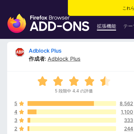
これ
F
i
拡張機能
テー
r
e
f
A
Adblock Plus
o
作成者:
Adblock Plus
x
d
ブ
ラ
b
5
ウ
段
ザ
5 段階中 4.4 の評価
l
階
ー
中
ア
5
8,562
4
o
ド
.
4
1,100
4
オ
3
333
c
の
ン
2
244
評