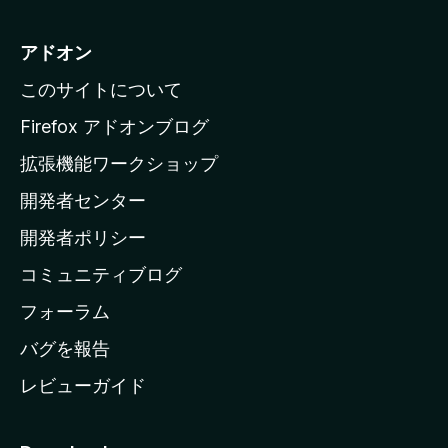
z
i
アドオン
l
このサイトについて
l
a
Firefox アドオンブログ
の
拡張機能ワークショップ
ホ
開発者センター
ー
ム
開発者ポリシー
ペ
コミュニティブログ
ー
ジ
フォーラム
へ
バグを報告
レビューガイド