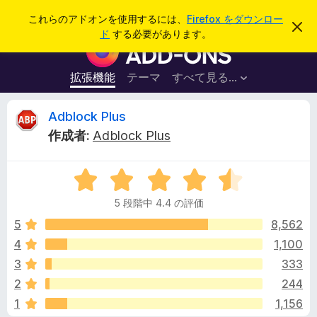
検
ログイン
これらのアドオンを使用するには、
Firefox をダウンロー
こ
索
ド
する必要があります。
の
F
お
i
知
ら
r
拡張機能
テーマ
すべて見る...
せ
e
を
閉
f
A
Adblock Plus
じ
o
る
作成者:
Adblock Plus
x
d
ブ
5
ラ
b
段
ウ
5 段階中 4.4 の評価
階
ザ
l
中
5
8,562
ー
4
4
1,100
ア
o
.
ド
3
333
4
オ
の
c
2
244
評
ン
1
1,156
価