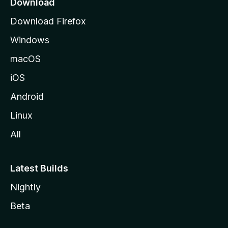
Download
Download Firefox
Windows
macOS
iOS
Android
Linux
All
Latest Builds
Nightly
Beta