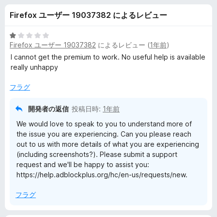
k
Firefox ユーザー 19037382 によるレビュー
P
5
Firefox ユーザー 19037382
によるレビュー (
1年前
)
l
段
階
I cannot get the premium to work. No useful help is available
中
really unhappy
u
1
の
フラグ
s
評
価
開発者の返信
投稿日時:
1年前
の
We would love to speak to you to understand more of
the issue you are experiencing. Can you please reach
レ
out to us with more details of what you are experiencing
(including screenshots?). Please submit a support
ビ
request and we'll be happy to assist you:
https://help.adblockplus.org/hc/en-us/requests/new.
ュ
フラグ
ー