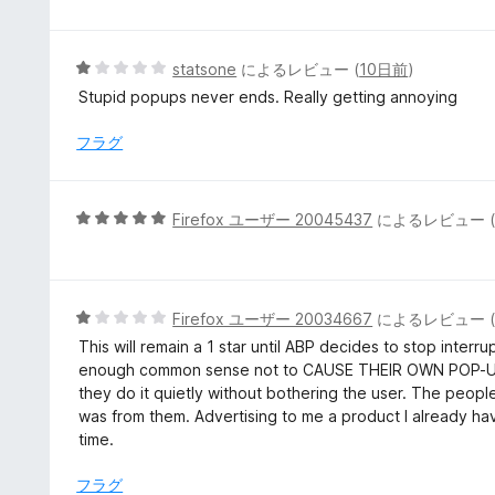
の
評
価
5
statsone
によるレビュー (
10日前
)
段
Stupid popups never ends. Really getting annoying
階
中
フラグ
1
の
評
5
Firefox ユーザー 20045437
によるレビュー 
価
段
階
中
5
5
Firefox ユーザー 20034667
によるレビュー 
の
段
This will remain a 1 star until ABP decides to stop inte
評
階
enough common sense not to CAUSE THEIR OWN POP-UP 
価
中
they do it quietly without bothering the user. The peopl
1
was from them. Advertising to me a product I already hav
の
time.
評
価
フラグ