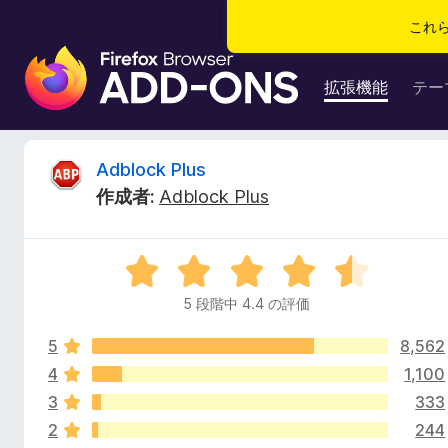
これ
F
i
拡張機能
テー
r
e
f
A
Adblock Plus
o
作成者:
Adblock Plus
x
d
ブ
ラ
b
5
ウ
段
ザ
5 段階中 4.4 の評価
l
階
ー
中
ア
5
8,562
4
o
ド
.
4
1,100
4
オ
3
333
c
の
ン
2
244
評