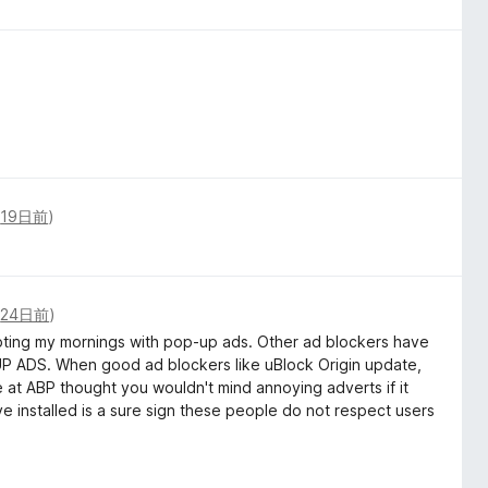
(
19日前
)
(
24日前
)
rrupting my mornings with pop-up ads. Other ad blockers have
ADS. When good ad blockers like uBlock Origin update,
e at ABP thought you wouldn't mind annoying adverts if it
e installed is a sure sign these people do not respect users