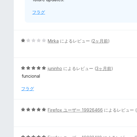
フラグ
5
Mirka
によるレビュー (
2ヶ月前
)
段
階
中
1
5
juninho
によるレビュー (
3ヶ月前
)
の
段
funcional
評
階
価
中
フラグ
5
の
評
5
Firefox ユーザー 19926466
によるレビュー (
価
段
階
中
5