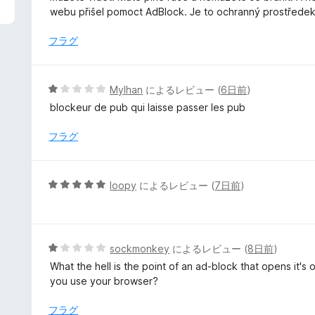
中
webu přišel pomoct AdBlock. Je to ochranný prostředek 
5
の
フラグ
評
価
5
Mylhan
によるレビュー (
6日前
)
段
blockeur de pub qui laisse passer les pub
階
中
フラグ
1
の
評
5
loopy
によるレビュー (
7日前
)
価
段
階
中
5
5
sockmonkey
によるレビュー (
8日前
)
の
段
What the hell is the point of an ad-block that opens it'
評
階
you use your browser?
価
中
1
フラグ