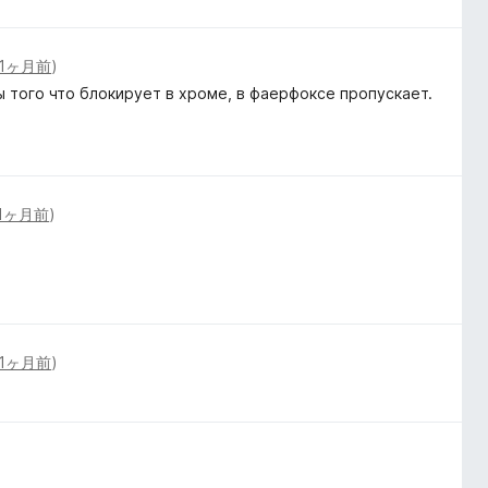
1ヶ月前
)
 того что блокирует в хроме, в фаерфоксе пропускает.
1ヶ月前
)
1ヶ月前
)