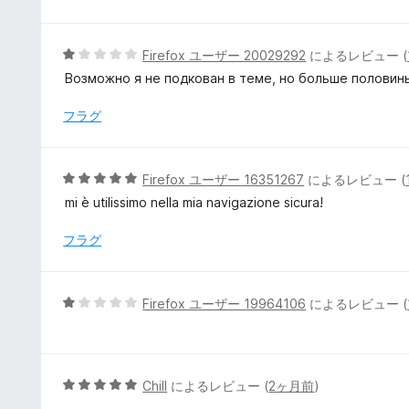
5
Firefox ユーザー 20029292
によるレビュー (
段
Возможно я не подкован в теме, но больше половины
階
中
フラグ
1
の
評
5
Firefox ユーザー 16351267
によるレビュー (
価
段
mi è utilissimo nella mia navigazione sicura!
階
中
フラグ
5
の
評
5
Firefox ユーザー 19964106
によるレビュー (
価
段
階
中
1
5
Chill
によるレビュー (
2ヶ月前
)
の
段