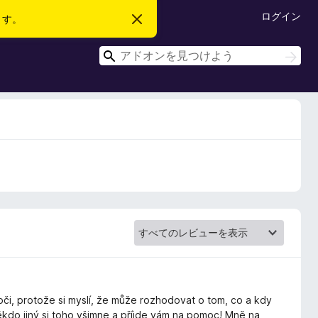
ログイン
ます。
こ
の
お
検
知
検
ら
索
索
せ
を
閉
じ
る
 oči, protože si myslí, že může rozhodovat o tom, co a kdy
ěkdo jiný si toho všimne a příjde vám na pomoc! Mně na