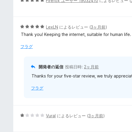
5
Firefox ユーザー 19032410
によるレビュー (
の
段
評
階
価
中
5
5
LexLN
によるレビュー (
3ヶ月前
)
の
段
Thank you! Keeping the internet, suitable for human life.
評
階
価
中
フラグ
5
の
評
開発者の返信
投稿日時:
2ヶ月前
価
Thanks for your five-star review, we truly appreciate
フラグ
5
Vural
によるレビュー (
3ヶ月前
)
段
階