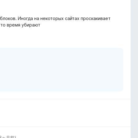
блоков. Иногда на некоторых сайтах проскакивает
е то время убирают
3ヶ月前
)