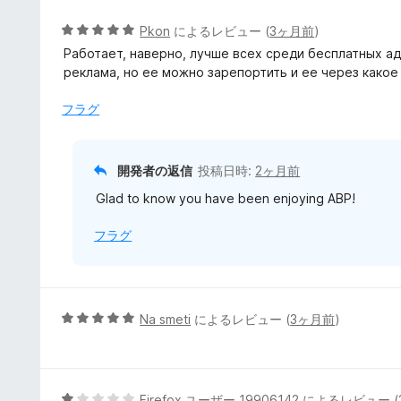
中
1
5
Pkon
によるレビュー (
3ヶ月前
)
の
段
Работает, наверно, лучше всех среди бесплатных ад
評
階
реклама, но ее можно зарепортить и ее через како
価
中
5
フラグ
の
評
価
開発者の返信
投稿日時:
2ヶ月前
Glad to know you have been enjoying ABP!
フラグ
5
Na smeti
によるレビュー (
3ヶ月前
)
段
階
中
5
5
Firefox ユーザー 19906142
によるレビュー (