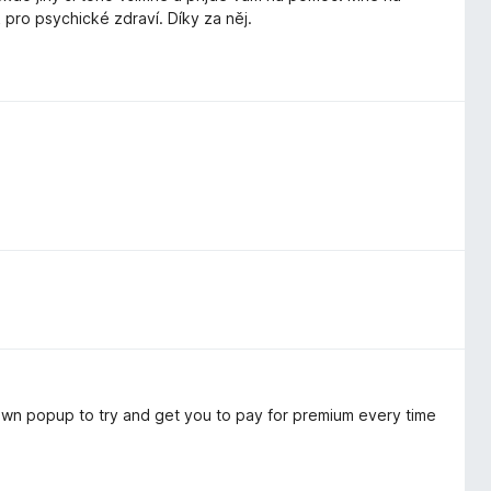
pro psychické zdraví. Díky za něj.
s own popup to try and get you to pay for premium every time