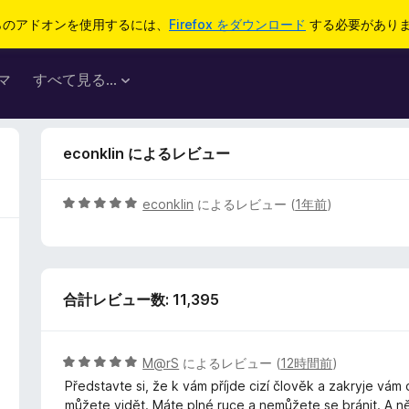
らのアドオンを使用するには、
Firefox をダウンロード
する必要があり
マ
すべて見る...
econklin によるレビュー
5
econklin
によるレビュー (
1年前
)
段
階
中
5
合計レビュー数: 11,395
の
評
価
5
M@rS
によるレビュー (
12時間前
)
段
Představte si, že k vám příjde cizí člověk a zakryje vám
階
můžete vidět. Máte plné ruce a nemůžete se bránit. A n