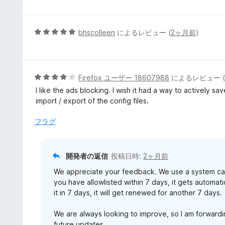
評
階
価
中
5
5
bhscolleen
によるレビュー (
2ヶ月前
)
の
段
評
階
価
中
5
5
Firefox ユーザー 18607988
によるレビュー 
の
段
I like the ads blocking. I wish it had a way to actively sav
評
階
import / export of the config files.
価
中
4
フラグ
の
評
価
開発者の返信
投稿日時:
2ヶ月前
We appreciate your feedback. We use a system called
you have allowlisted within 7 days, it gets automati
it in 7 days, it will get renewed for another 7 days.
We are always looking to improve, so I am forwardi
future updates.