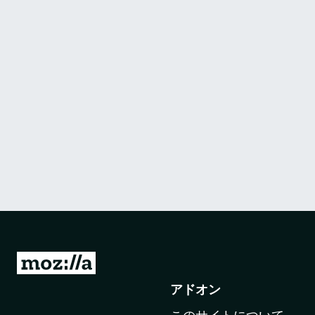
M
o
アドオン
z