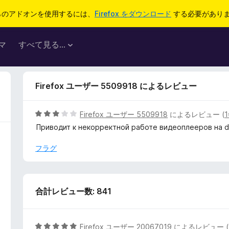
らのアドオンを使用するには、
Firefox をダウンロード
する必要があり
マ
すべて見る...
Firefox ユーザー 5509918 によるレビュー
5
Firefox ユーザー 5509918
によるレビュー (
段
Приводит к некорректной работе видеоплееров на dz
階
中
フラグ
3
の
評
価
合計レビュー数: 841
5
Firefox ユーザー 20067019
によるレビュー (