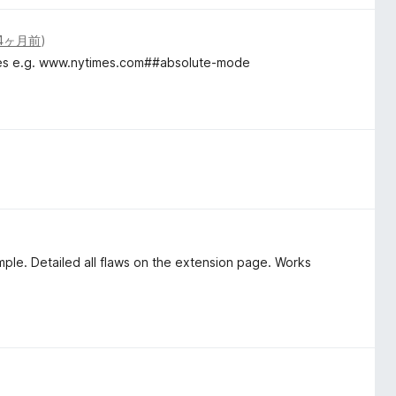
4ヶ月前
)
ites e.g. www.nytimes.com##absolute-mode
ple. Detailed all flaws on the extension page. Works