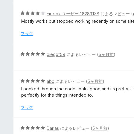
価
中
5
5
Firefox ユーザー 18283138
によるレビュー (
の
段
Mostly works but stopped working recently on some s
評
階
価
中
フラグ
4
の
評
5
diegof59
によるレビュー (
5ヶ月前
)
価
段
階
中
5
5
abc
によるレビュー (
5ヶ月前
)
の
段
Loooked through the code, looks good and its pretty sim
評
階
perfectly for the things intended to.
価
中
5
フラグ
の
評
価
5
Darias
によるレビュー (
5ヶ月前
)