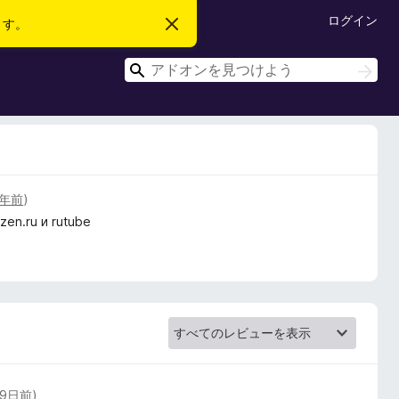
ログイン
ます。
こ
の
お
検
知
検
ら
索
索
せ
を
閉
じ
る
1年前
)
en.ru и rutube
9日前
)