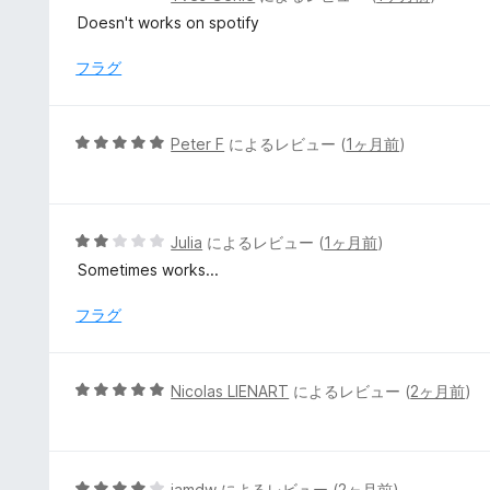
段
Doesn't works on spotify
階
中
フラグ
3
の
評
5
Peter F
によるレビュー (
1ヶ月前
)
価
段
階
中
5
5
Julia
によるレビュー (
1ヶ月前
)
の
段
Sometimes works...
評
階
価
中
フラグ
2
の
評
5
Nicolas LIENART
によるレビュー (
2ヶ月前
)
価
段
階
中
5
5
iamdw
によるレビュー (
2ヶ月前
)