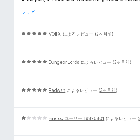
価
フラグ
5
VOIIIXI
によるレビュー (
2ヶ月前
)
段
階
中
5
5
DungeonLords
によるレビュー (
3ヶ月前
)
の
段
評
階
価
中
5
5
Radwan
によるレビュー (
3ヶ月前
)
の
段
評
階
価
中
5
5
Firefox ユーザー 19826801
によるレビュー (
の
段
評
階
価
中