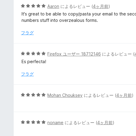
1
5
Aaron
によるレビュー (
4ヶ月前
)
の
段
It's great to be able to copy/pasta your email to the seco
評
階
numbers stuff into overzealous forms.
価
中
5
フラグ
の
評
価
5
Firefox ユーザー 18712146
によるレビュー (
段
Es perfecta!
階
中
フラグ
5
の
評
5
Mohan Chouksey
によるレビュー (
4ヶ月前
)
価
段
階
中
5
5
noname
によるレビュー (
4ヶ月前
)
の
段
評
階