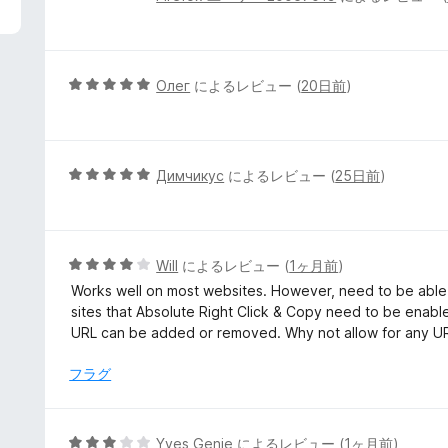
段
階
中
5
5
Олег
によるレビュー (
20日前
)
の
段
評
階
価
中
5
5
Димчикус
によるレビュー (
25日前
)
の
段
評
階
価
中
5
5
Will
によるレビュー (
1ヶ月前
)
の
段
Works well on most websites. However, need to be able 
評
階
sites that Absolute Right Click & Copy need to be enabl
価
中
URL can be added or removed. Why not allow for any URL
4
の
フラグ
評
価
5
Yves Genie
によるレビュー (
1ヶ月前
)