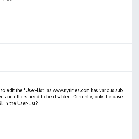
to edit the "User-List" as www.nytimes.com has various sub
ed and others need to be disabled. Currently, only the base
 in the User-List?