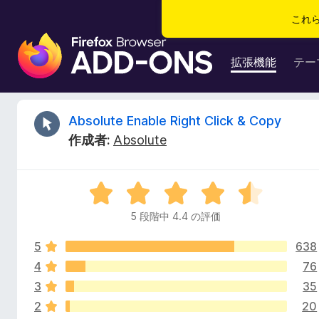
これ
F
i
拡張機能
テー
r
e
f
A
Absolute Enable Right Click & Copy
o
作成者:
Absolute
x
b
ブ
ラ
s
5
ウ
段
ザ
5 段階中 4.4 の評価
o
階
ー
中
ア
5
638
4
l
ド
.
4
76
4
オ
3
35
u
の
ン
2
20
評