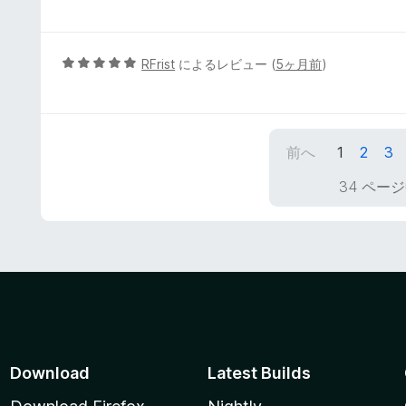
段
階
中
5
5
RFrist
によるレビュー (
5ヶ月前
)
の
段
評
階
価
中
5
前へ
1
2
3
の
評
34 ページ
価
Download
Latest Builds