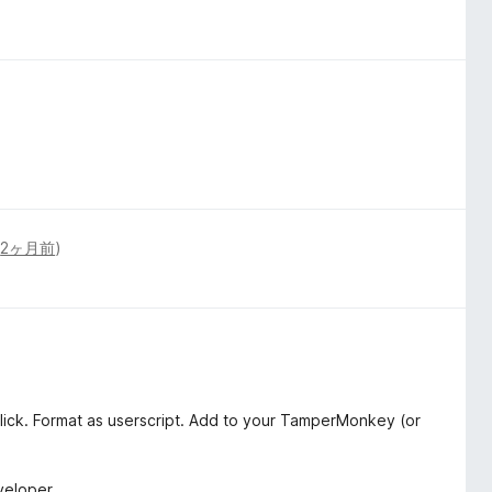
(
2ヶ月前
)
click. Format as userscript. Add to your TamperMonkey (or
veloper.