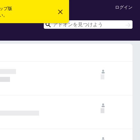
ログイン
ップ版
こ
い。
の
お
検
検
知
索
索
ら
せ
を
閉
じ
る