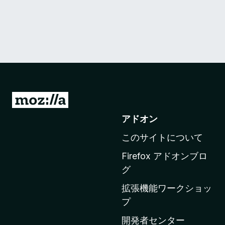
M
o
アドオン
z
このサイトについて
i
l
Firefox アドオンブロ
l
グ
a
拡張機能ワークショッ
の
プ
ホ
ー
開発者センター