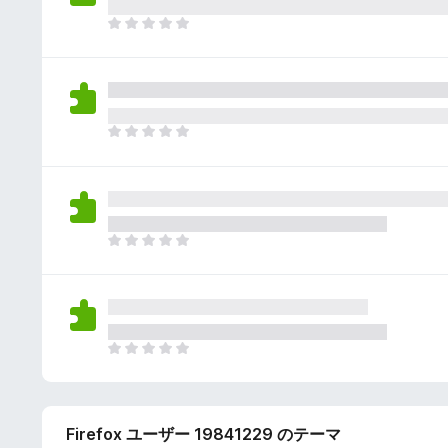
さ
ん
れ
ま
て
だ
い
評
ま
価
せ
さ
ん
れ
ま
て
だ
い
評
ま
価
せ
さ
ん
れ
ま
て
だ
い
評
ま
価
せ
さ
ん
れ
ま
て
だ
い
評
ま
価
せ
Firefox ユーザー 19841229 のテーマ
さ