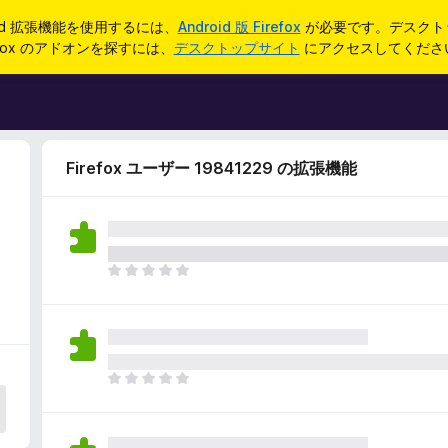
oid 拡張機能を使用するには、
Android 版 Firefox
が必要です。デスクト
refox のアドオンを探すには、
デスクトップサイト
にアクセスしてくださ
Firefox ユーザー 19841229 の拡張機能
ま
だ
評
価
さ
れ
ま
て
だ
い
評
ま
価