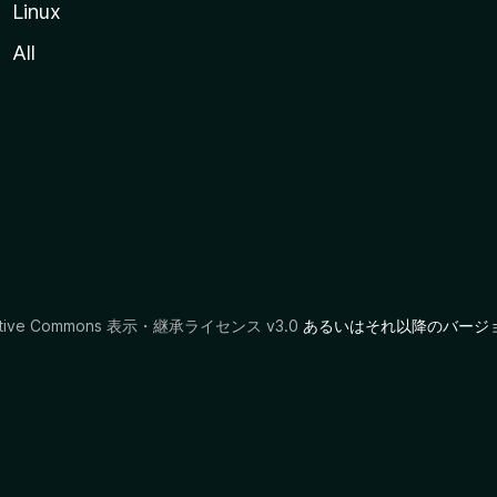
Linux
All
ative Commons 表示・継承ライセンス v3.0
あるいはそれ以降のバージ