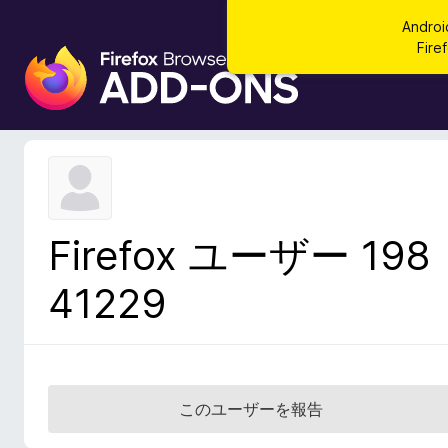
Andr
Fi
F
i
r
e
f
o
x
ブ
Firefox ユーザー 198
ラ
ウ
41229
ザ
ー
ア
ド
オ
このユーザーを報告
ン