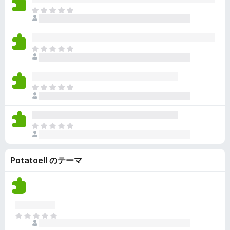
ん
価
い
ま
さ
ま
だ
れ
せ
評
て
ん
価
い
ま
さ
ま
だ
れ
せ
評
て
ん
価
い
ま
さ
ま
だ
れ
せ
評
て
ん
価
い
ま
さ
ま
だ
れ
せ
評
て
ん
PotatoeII のテーマ
価
い
さ
ま
れ
せ
て
ん
い
ま
ま
せ
だ