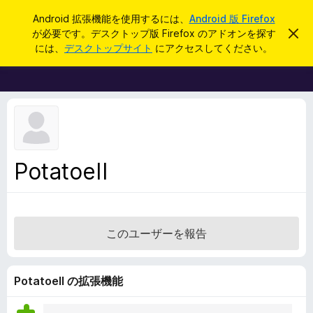
検
ログイン
Android 拡張機能を使用するには、
Android 版 Firefox
索
が必要です。デスクトップ版 Firefox のアドオンを探す
こ
F
の
には、
デスクトップサイト
にアクセスしてください。
お
i
知
r
ら
せ
e
を
f
閉
じ
o
る
x
ブ
PotatoeII
ラ
ウ
ザ
ー
このユーザーを報告
ア
ド
オ
PotatoeII の拡張機能
ン