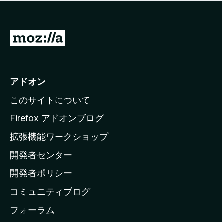
価
せ
さ
ん
れ
て
M
い
o
ま
z
せ
ん
i
アドオン
l
このサイトについて
l
a
Firefox アドオンブログ
の
拡張機能ワークショップ
ホ
開発者センター
ー
ム
開発者ポリシー
ペ
コミュニティブログ
ー
ジ
フォーラム