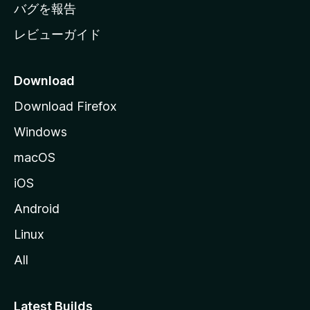
へ
バグを報告
レビューガイド
Download
Download Firefox
Windows
macOS
iOS
Android
Linux
All
Latest Builds