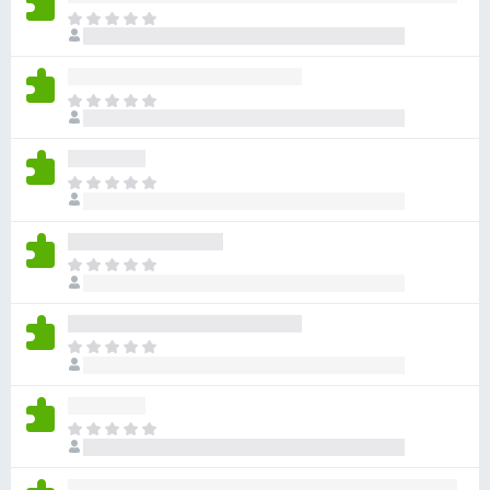
ま
だ
評
価
ま
さ
だ
れ
評
て
価
い
ま
さ
ま
だ
れ
せ
評
て
ん
価
い
ま
さ
ま
だ
れ
せ
評
て
ん
価
い
ま
さ
ま
だ
れ
せ
評
て
ん
価
い
ま
さ
ま
だ
れ
せ
評
て