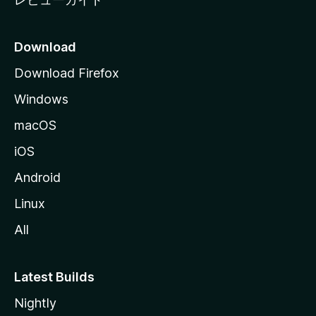
Download
Download Firefox
Windows
macOS
iOS
Android
Linux
All
Latest Builds
Nightly