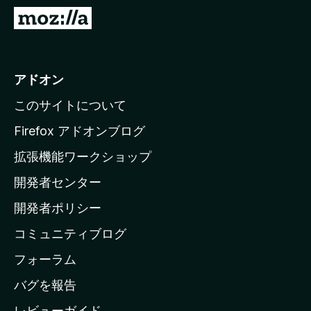
M
o
z
i
アドオン
l
このサイトについて
l
a
Firefox アドオンブログ
の
拡張機能ワークショップ
ホ
開発者センター
ー
ム
開発者ポリシー
ペ
コミュニティブログ
ー
ジ
フォーラム
へ
バグを報告
レビューガイド