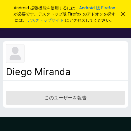
検
ログイン
Android 拡張機能を使用するには、
Android 版 Firefox
索
が必要です。デスクトップ版 Firefox のアドオンを探す
こ
F
の
には、
デスクトップサイト
にアクセスしてください。
お
i
知
r
ら
せ
e
を
f
閉
じ
o
る
x
ブ
Diego Miranda
ラ
ウ
ザ
ー
このユーザーを報告
ア
ド
オ
ン